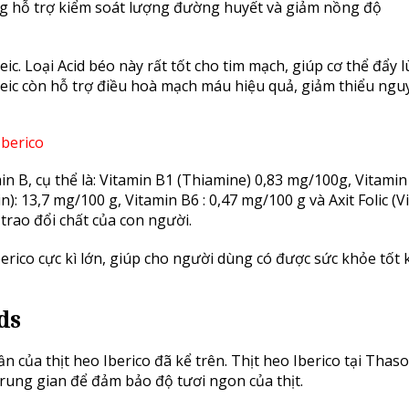
ng hỗ trợ kiểm soát lượng đường huyết và giảm nồng độ
eic. Loại Acid béo này rất tốt cho tim mạch, giúp cơ thể đẩy l
leic còn hỗ trợ điều hoà mạch máu hiệu quả, giảm thiểu nguy
in B, cụ thể là: Vitamin B1 (Thiamine) 0,83 mg/100g, Vitamin
in): 13,7 mg/100 g, Vitamin B6 : 0,47 mg/100 g và Axit Folic (V
 trao đổi chất của con người.
Iberico cực kì lớn, giúp cho người dùng có được sức khỏe tốt 
ds
n của thịt heo Iberico đã kể trên. Thịt heo Iberico tại Thas
rung gian để đảm bảo độ tươi ngon của thịt.