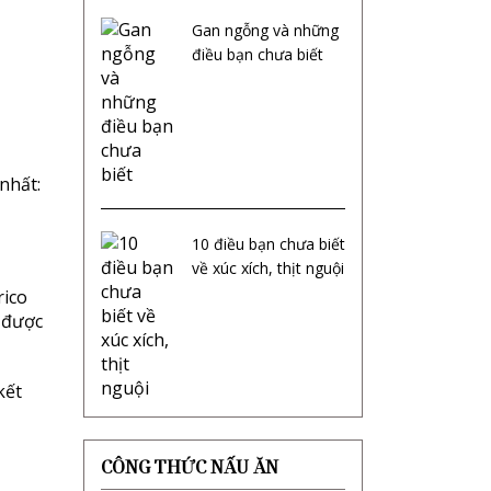
Gan ngỗng và những
điều bạn chưa biết
nhất:
10 điều bạn chưa biết
về xúc xích, thịt nguội
rico
y được
kết
CÔNG THỨC NẤU ĂN