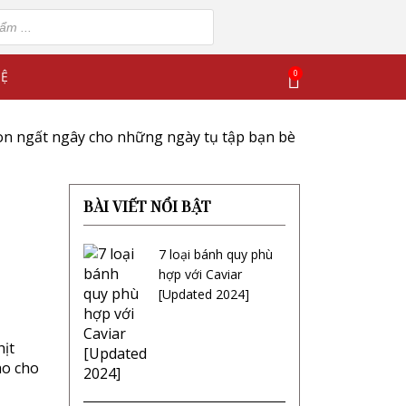
0
HỆ
gon ngất ngây cho những ngày tụ tập bạn bè
BÀI VIẾT NỔI BẬT
7 loại bánh quy phù
hợp với Caviar
[Updated 2024]
hịt
ao cho