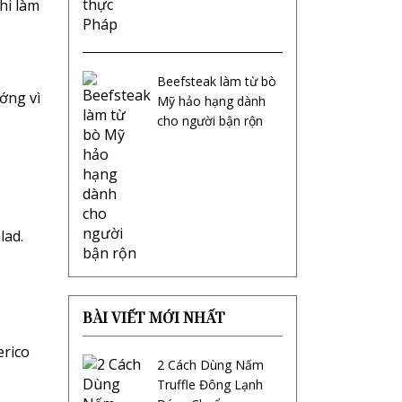
hi làm
Beefsteak làm từ bò
ớng vì
Mỹ hảo hạng dành
cho người bận rộn
lad.
BÀI VIẾT MỚI NHẤT
erico
2 Cách Dùng Nấm
Truffle Đông Lạnh