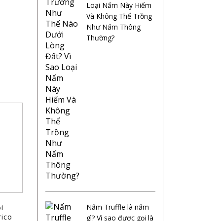
Loại Nấm Này Hiếm
Và Không Thể Trồng
Như Nấm Thông
Thường?
Nấm Truffle là nấm
i
rico
gì? Vì sao được gọi là