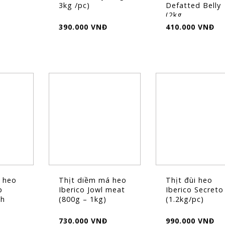
)
3kg /pc)
Defatted Belly
(2kg...
390.000 VNĐ
410.000 VNĐ
FLASH
SALE
h heo
Thịt diềm má heo
Thịt đùi heo
p
Iberico Jowl meat
Iberico Secreto
ch
(800g – 1kg)
(1.2kg/pc)
730.000 VNĐ
990.000 VNĐ