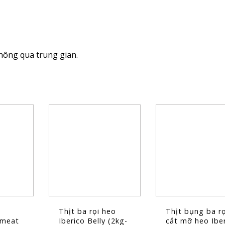
hông qua trung gian.
Thịt ba rọi heo
Thịt bụng ba rọ
t meat
Iberico Belly (2kg-
cắt mỡ heo Ibe