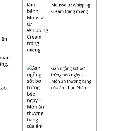
Mousse từ Whipping
Cream tráng miệng
hiền
nhau.
ắng.
Gan ngỗng sốt bơ
trứng béo ngậy –
Món ăn thượng hạng
 tạo
của ẩm thực Pháp