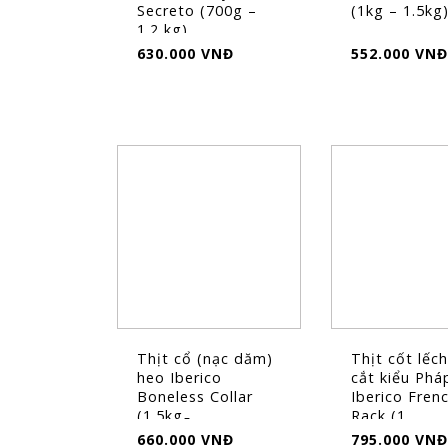
Secreto (700g –
(1kg – 1.5kg
1.2 kg)
630.000 VNĐ
552.000 VNĐ
Thịt cổ (nạc dăm)
Thịt cốt lếc
heo Iberico
cắt kiểu Phá
Boneless Collar
Iberico Fren
(1.5kg ̵...
Rack (1...
660.000 VNĐ
795.000 VNĐ