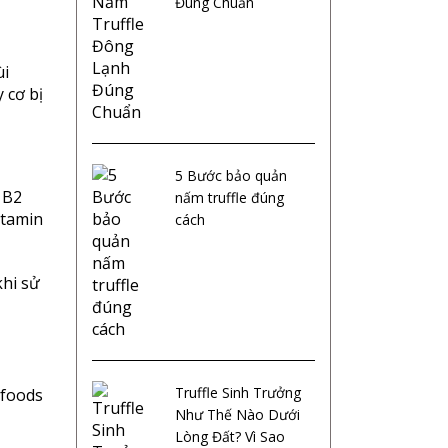
Đúng Chuẩn
ùi
 cơ bị
5 Bước bảo quản
 B2
nấm truffle đúng
itamin
cách
khi sử
Truffle Sinh Trưởng
ofoods
Như Thế Nào Dưới
Lòng Đất? Vì Sao