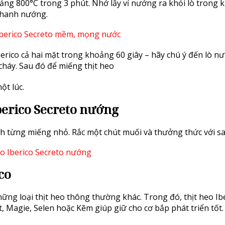
ng 800°C trong 3 phút. Nhớ lấy vỉ nướng ra khỏi lò trong k
 thanh nướng.
erico cả hai mặt trong khoảng 60 giây – hãy chú ý đến lò nư
 cháy. Sau đó để miếng thịt heo
ột lúc.
berico Secreto nướng
hành từng miếng nhỏ. Rắc một chút muối và thưởng thức với sa
co
hững loại thịt heo thông thường khác. Trong đó, thịt heo Ib
t, Magie, Selen hoặc Kẽm giúp giữ cho cơ bắp phát triển tốt.