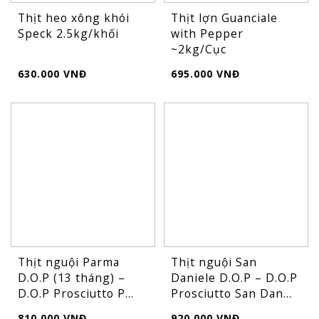
Thịt heo xông khói
Thịt lợn Guanciale
Speck 2.5kg/khối
with Pepper
~2kg/Cục
630.000 VNĐ
695.000 VNĐ
FLASH
SALE
Thịt nguội Parma
Thịt nguội San
D.O.P (13 tháng) –
Daniele D.O.P – D.O.P
D.O.P Prosciutto P...
Prosciutto San Dan...
810.000 VNĐ
920.000 VNĐ