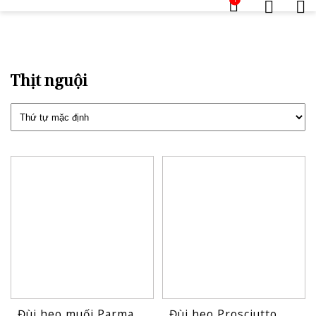
Thịt nguội
Đùi heo muối Parma
Đùi heo Prosciutto