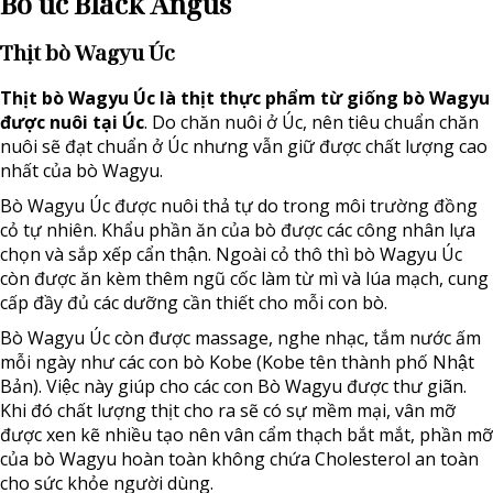
Bò úc Black Angus
Thịt bò Wagyu Úc
Thịt bò Wagyu Úc là thịt thực phẩm từ giống bò Wagyu
được nuôi tại Úc
. Do chăn nuôi ở Úc, nên tiêu chuẩn chăn
nuôi sẽ đạt chuẩn ở Úc nhưng vẫn giữ được chất lượng cao
nhất của bò Wagyu.
Bò Wagyu Úc được nuôi thả tự do trong môi trường đồng
cỏ tự nhiên. Khẩu phần ăn của bò được các công nhân lựa
chọn và sắp xếp cẩn thận. Ngoài cỏ thô thì bò Wagyu Úc
còn được ăn kèm thêm ngũ cốc làm từ mì và lúa mạch, cung
cấp đầy đủ các dưỡng cần thiết cho mỗi con bò.
Bò Wagyu Úc còn được massage, nghe nhạc, tắm nước ấm
mỗi ngày như các con bò Kobe (Kobe tên thành phố Nhật
Bản). Việc này giúp cho các con Bò Wagyu được thư giãn.
Khi đó chất lượng thịt cho ra sẽ có sự mềm mại, vân mỡ
được xen kẽ nhiều tạo nên vân cẩm thạch bắt mắt, phần mỡ
của bò Wagyu hoàn toàn không chứa Cholesterol an toàn
cho sức khỏe người dùng.