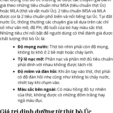
giá theo những tiêu chuẩn như MSA (tiêu chuẩn thịt Úc)
hoặc MLA (thịt và vật nuôi Úc). 2 tiêu chuẩn MSA và MLA
được coi là 2 tiêu chuẩn phổ biến và nổi tiếng tại Úc. Tại đất
nước Úc, thông thường các chuyên gia sẽ dựa trên các chỉ
số như vân mỡ, độ PH, độ tuổi của bò hay màu sắc thịt.
Những tiêu chí nổi bật để người dùng có thể đánh giá được
chất lượng thịt bò Úc là:
Độ mọng nước:
Thịt bò nhìn phải còn độ mọng,
không bị khô ở 2 bề mặt hoặc cháy lạnh.
Tỷ lệ nạc mỡ:
Phần nạc và phần mỡ đủ tiêu chuẩn
phải dính với nhau không được tách rời.
Độ mềm và đàn hồi:
Khi ấn tay vào thịt, thịt phải
có độ đàn hồi nhẹ cũng như không bị chảy nước,
nhớt tay khi chạm vào.
Màu sắc bên ngoài:
Có màu hồng đỏ tự nhiên
của thịt, không được có những đốm trắng hay
ngả màu đục.
Giá trị dinh dưỡng từ thịt bò Úc