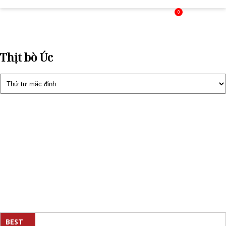
0
Thịt bò Úc
BEST