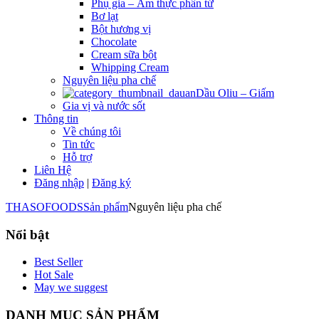
Phụ gia – Ẩm thực phân tử
Bơ lạt
Bột hương vị
Chocolate
Cream sữa bột
Whipping Cream
Nguyên liệu pha chế
Dầu Oliu – Giấm
Gia vị và nước sốt
Thông tin
Về chúng tôi
Tin tức
Hỗ trợ
Liên Hệ
Đăng nhập
|
Đăng ký
THASOFOODS
Sản phẩm
Nguyên liệu pha chế
Nổi bật
Best Seller
Hot Sale
May we suggest
DANH MỤC SẢN PHẨM