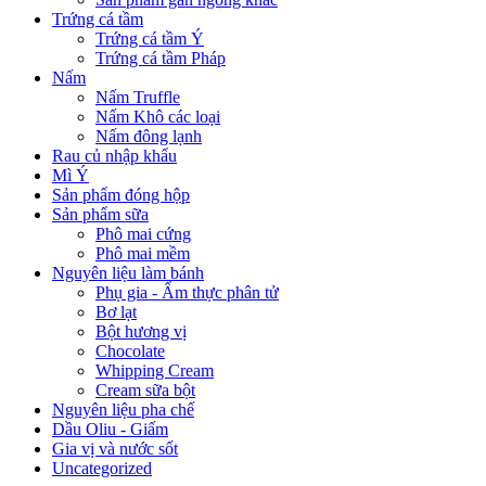
Trứng cá tầm
Trứng cá tầm Ý
Trứng cá tầm Pháp
Nấm
Nấm Truffle
Nấm Khô các loại
Nấm đông lạnh
Rau củ nhập khẩu
Mì Ý
Sản phẩm đóng hộp
Sản phẩm sữa
Phô mai cứng
Phô mai mềm
Nguyên liệu làm bánh
Phụ gia - Ẩm thực phân tử
Bơ lạt
Bột hương vị
Chocolate
Whipping Cream
Cream sữa bột
Nguyên liệu pha chế
Dầu Oliu - Giấm
Gia vị và nước sốt
Uncategorized