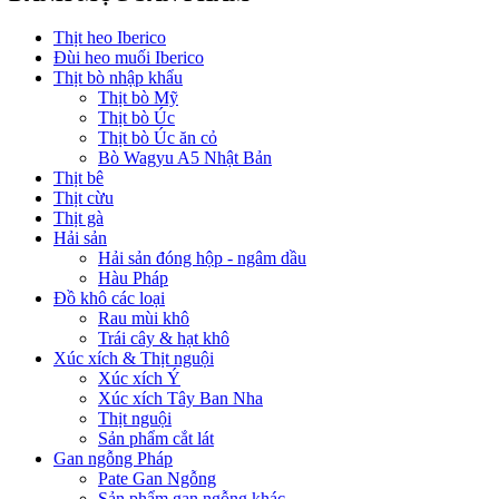
Thịt heo Iberico
Đùi heo muối Iberico
Thịt bò nhập khẩu
Thịt bò Mỹ
Thịt bò Úc
Thịt bò Úc ăn cỏ
Bò Wagyu A5 Nhật Bản
Thịt bê
Thịt cừu
Thịt gà
Hải sản
Hải sản đóng hộp - ngâm dầu
Hàu Pháp
Đồ khô các loại
Rau mùi khô
Trái cây & hạt khô
Xúc xích & Thịt nguội
Xúc xích Ý
Xúc xích Tây Ban Nha
Thịt nguội
Sản phẩm cắt lát
Gan ngỗng Pháp
Pate Gan Ngỗng
Sản phẩm gan ngỗng khác