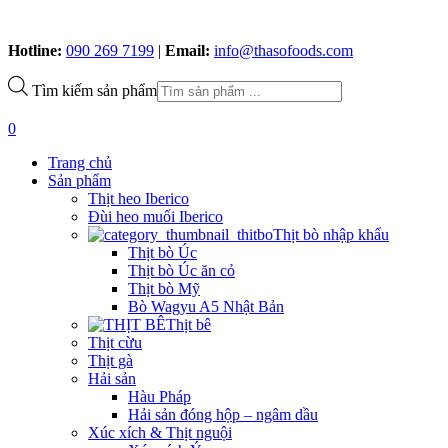
Hotline:
090 269 7199
|
Email:
info@thasofoods.com
Tìm kiếm sản phẩm
0
Trang chủ
Sản phẩm
Thịt heo Iberico
Đùi heo muối Iberico
Thịt bò nhập khẩu
Thịt bò Úc
Thịt bò Úc ăn cỏ
Thịt bò Mỹ
Bò Wagyu A5 Nhật Bản
Thịt bê
Thịt cừu
Thịt gà
Hải sản
Hàu Pháp
Hải sản đóng hộp – ngâm dầu
Xúc xích & Thịt nguội