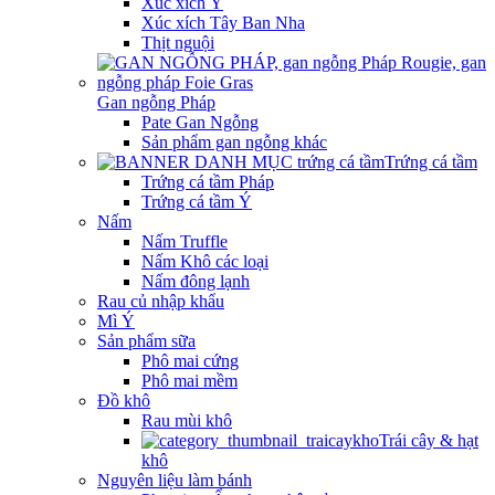
Xúc xích Ý
Xúc xích Tây Ban Nha
Thịt nguội
Gan ngỗng Pháp
Pate Gan Ngỗng
Sản phẩm gan ngỗng khác
Trứng cá tầm
Trứng cá tầm Pháp
Trứng cá tầm Ý
Nấm
Nấm Truffle
Nấm Khô các loại
Nấm đông lạnh
Rau củ nhập khẩu
Mì Ý
Sản phẩm sữa
Phô mai cứng
Phô mai mềm
Đồ khô
Rau mùi khô
Trái cây & hạt
khô
Nguyên liệu làm bánh