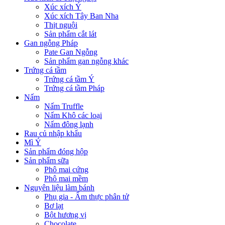
Xúc xích Ý
Xúc xích Tây Ban Nha
Thịt nguội
Sản phẩm cắt lát
Gan ngỗng Pháp
Pate Gan Ngỗng
Sản phẩm gan ngỗng khác
Trứng cá tầm
Trứng cá tầm Ý
Trứng cá tầm Pháp
Nấm
Nấm Truffle
Nấm Khô các loại
Nấm đông lạnh
Rau củ nhập khẩu
Mì Ý
Sản phẩm đóng hộp
Sản phẩm sữa
Phô mai cứng
Phô mai mềm
Nguyên liệu làm bánh
Phụ gia - Ẩm thực phân tử
Bơ lạt
Bột hương vị
Chocolate