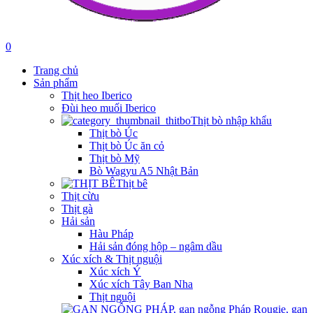
0
Trang chủ
Sản phẩm
Thịt heo Iberico
Đùi heo muối Iberico
Thịt bò nhập khẩu
Thịt bò Úc
Thịt bò Úc ăn cỏ
Thịt bò Mỹ
Bò Wagyu A5 Nhật Bản
Thịt bê
Thịt cừu
Thịt gà
Hải sản
Hàu Pháp
Hải sản đóng hộp – ngâm dầu
Xúc xích & Thịt nguội
Xúc xích Ý
Xúc xích Tây Ban Nha
Thịt nguội