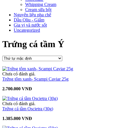
Whipping Cream
Cream sữa bột
Nguyên liệu pha chế
Dầu Oliu - Giấm
Gia vị và nước sốt
Uncategorized
Trứng cá tầm Ý
Chưa có đánh giá.
Trứng tôm xanh- Scampi Caviar 25g
2.700.000 VNĐ
Chưa có đánh giá.
Trứng cá tầm Oscietra (30g)
1.385.000 VNĐ