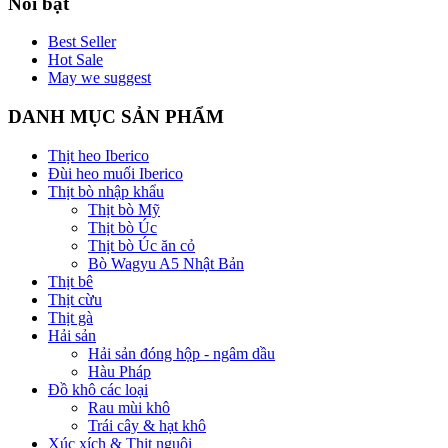
Nổi bật
Best Seller
Hot Sale
May we suggest
DANH MỤC SẢN PHẨM
Thịt heo Iberico
Đùi heo muối Iberico
Thịt bò nhập khẩu
Thịt bò Mỹ
Thịt bò Úc
Thịt bò Úc ăn cỏ
Bò Wagyu A5 Nhật Bản
Thịt bê
Thịt cừu
Thịt gà
Hải sản
Hải sản đóng hộp - ngâm dầu
Hàu Pháp
Đồ khô các loại
Rau mùi khô
Trái cây & hạt khô
Xúc xích & Thịt nguội