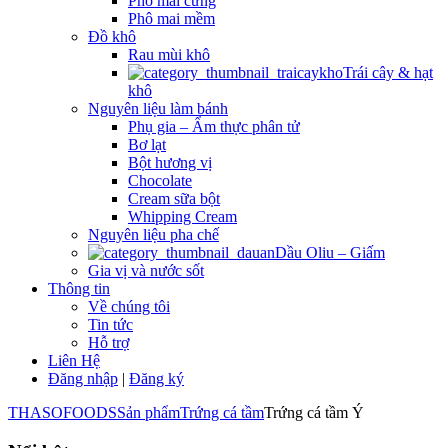
Phô mai cứng
Phô mai mềm
Đồ khô
Rau mùi khô
Trái cây & hạt
khô
Nguyên liệu làm bánh
Phụ gia – Ẩm thực phân tử
Bơ lạt
Bột hương vị
Chocolate
Cream sữa bột
Whipping Cream
Nguyên liệu pha chế
Dầu Oliu – Giấm
Gia vị và nước sốt
Thông tin
Về chúng tôi
Tin tức
Hỗ trợ
Liên Hệ
Đăng nhập
|
Đăng ký
THASOFOODS
Sản phẩm
Trứng cá tầm
Trứng cá tầm Ý