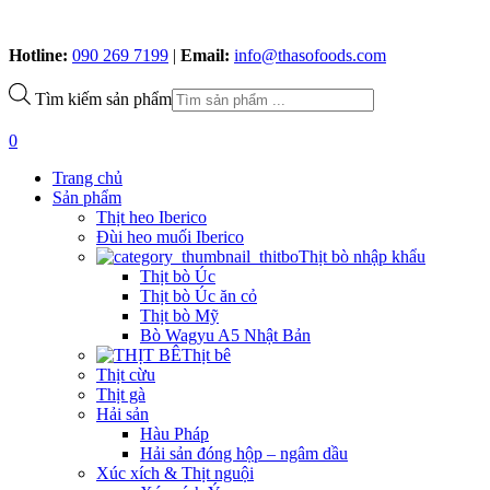
Hotline:
090 269 7199
|
Email:
info@thasofoods.com
Tìm kiếm sản phẩm
0
Trang chủ
Sản phẩm
Thịt heo Iberico
Đùi heo muối Iberico
Thịt bò nhập khẩu
Thịt bò Úc
Thịt bò Úc ăn cỏ
Thịt bò Mỹ
Bò Wagyu A5 Nhật Bản
Thịt bê
Thịt cừu
Thịt gà
Hải sản
Hàu Pháp
Hải sản đóng hộp – ngâm dầu
Xúc xích & Thịt nguội