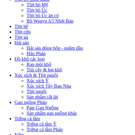
Thịt bò Mỹ
Thịt bò Úc
Thịt bò Úc ăn cỏ
Bò Wagyu A5 Nhật Bản
Thịt bê
Thịt cừu
Thịt gà
Hải sản
Hải sản đóng hộp - ngâm dầu
Hàu Pháp
Đồ khô các loại
Rau mùi khô
Trái cây & hạt khô
Xúc xích & Thịt nguội
Xúc xích Ý
Xúc xích Tây Ban Nha
Thịt nguội
Sản phẩm cắt lát
Gan ngỗng Pháp
Pate Gan Ngỗng
Sản phẩm gan ngỗng khác
Trứng cá tầm
Trứng cá tầm Ý
Trứng cá tầm Pháp
Nấm