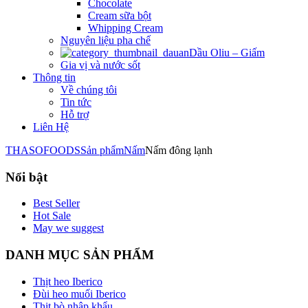
Chocolate
Cream sữa bột
Whipping Cream
Nguyên liệu pha chế
Dầu Oliu – Giấm
Gia vị và nước sốt
Thông tin
Về chúng tôi
Tin tức
Hỗ trợ
Liên Hệ
THASOFOODS
Sản phẩm
Nấm
Nấm đông lạnh
Nổi bật
Best Seller
Hot Sale
May we suggest
DANH MỤC SẢN PHẨM
Thịt heo Iberico
Đùi heo muối Iberico
Thịt bò nhập khẩu