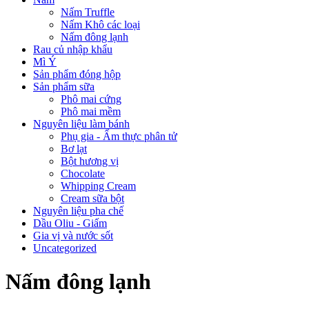
Nấm Truffle
Nấm Khô các loại
Nấm đông lạnh
Rau củ nhập khẩu
Mì Ý
Sản phẩm đóng hộp
Sản phẩm sữa
Phô mai cứng
Phô mai mềm
Nguyên liệu làm bánh
Phụ gia - Ẩm thực phân tử
Bơ lạt
Bột hương vị
Chocolate
Whipping Cream
Cream sữa bột
Nguyên liệu pha chế
Dầu Oliu - Giấm
Gia vị và nước sốt
Uncategorized
Nấm đông lạnh