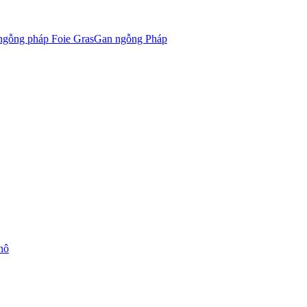
Gan ngỗng Pháp
hô