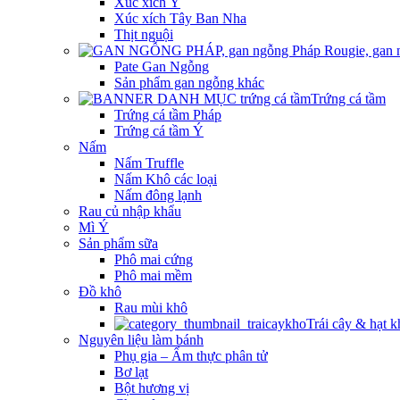
Xúc xích Ý
Xúc xích Tây Ban Nha
Thịt nguội
Pate Gan Ngỗng
Sản phẩm gan ngỗng khác
Trứng cá tầm
Trứng cá tầm Pháp
Trứng cá tầm Ý
Nấm
Nấm Truffle
Nấm Khô các loại
Nấm đông lạnh
Rau củ nhập khẩu
Mì Ý
Sản phẩm sữa
Phô mai cứng
Phô mai mềm
Đồ khô
Rau mùi khô
Trái cây & hạt k
Nguyên liệu làm bánh
Phụ gia – Ẩm thực phân tử
Bơ lạt
Bột hương vị