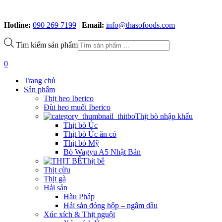
Hotline:
090 269 7199
|
Email:
info@thasofoods.com
Tìm kiếm sản phẩm
0
Trang chủ
Sản phẩm
Thịt heo Iberico
Đùi heo muối Iberico
Thịt bò nhập khẩu
Thịt bò Úc
Thịt bò Úc ăn cỏ
Thịt bò Mỹ
Bò Wagyu A5 Nhật Bản
Thịt bê
Thịt cừu
Thịt gà
Hải sản
Hàu Pháp
Hải sản đóng hộp – ngâm dầu
Xúc xích & Thịt nguội