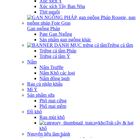
Xúc xích Ý
Xúc xích Tây Ban Nha
Thịt nguội
Gan ngỗng Pháp
Pate Gan Ngỗng
Sản phẩm gan ngỗng khác
Trứng cá tầm
Trứng cá tầm Pháp
Trứng cá tầm Ý
Nấm
Nấm Truffle
Nấm Khô các loại
Nấm đông lạnh
Rau củ nhập khẩu
Mì Ý
Sản phẩm sữa
Phô mai cứng
Phô mai mềm
Đồ khô
Rau mùi khô
Trái cây & hạt
khô
Nguyên liệu làm bánh