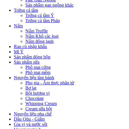
Sản phẩm gan ngỗng khác
Trứng cá tầm
Trứng cá tầm Ý
Trứng cá tầm Pháp
Nấm
Nấm Truffle
Nấm Khô các loại
Nấm đông lạnh
Rau củ nhập khẩu
Mì Ý
Sản phẩm đóng hộp
Sản phẩm sữa
Phô mai cứng
Phô mai mềm
Nguyên liệu làm bánh
Phụ gia - Ẩm thực phân tử
Bơ lạt
Bột hương vị
Chocolate
Whipping Cream
Cream sữa bột
Nguyên liệu pha chế
Dầu Oliu - Giấm
Gia vị và nước sốt