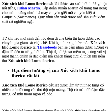
Xúc xích khô Lomo iberico cắt lát
được sản xuất bởi thương hiệu
nổi tiếng
Julián Martin
.
Tập đoàn Julián Martin có trang trại rieng
cho mình, cũng như nhà máy chuyên giết mổ chuyên biệt ở
Guijuelo (Salamanca). Quy trình sản xuất được nhà sản xuất kiểm
soát rất nghiêm ngặt.
Từ khi heo mới sinh đến lúc đem đi chế biến thì luôn được các
chuyên gia giám sát chặt chẽ. Khi bạn thưởng thức món
Xúc xích
khô Lomo iberico
tại
Thasofoods
bạn sẽ cảm nhận được hương vị
đậm đà đến từ từng thớ thịt. Thịt đạt được sự mềm mại cùng với vị
ngọt thanh chính là đặc điểm mà khách hàng cực kì thích khi nếm
thử
Xúc xích khô Lomo iberico
.
Đặc điểm hương vị của Xúc xích khô Lomo
iberico cắt lát
Xúc xích khô Lomo iberico cắt lát
được làm từ thịt nạc lưng có
nhiều cơ mỡ cùng các thớ thịt mịn màng. Thịt có màu đỏ đậm đặc
trưng, có mùi thơm ngon và béo.
Xúc xích khô lomo iberico được làm từ 100%
thịt heo iberico
nên