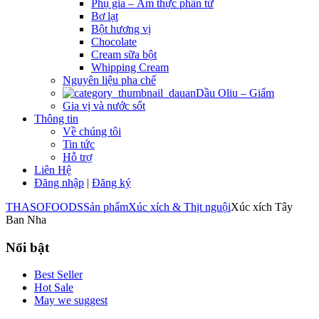
Phụ gia – Ẩm thực phân tử
Bơ lạt
Bột hương vị
Chocolate
Cream sữa bột
Whipping Cream
Nguyên liệu pha chế
Dầu Oliu – Giấm
Gia vị và nước sốt
Thông tin
Về chúng tôi
Tin tức
Hỗ trợ
Liên Hệ
Đăng nhập
|
Đăng ký
THASOFOODS
Sản phẩm
Xúc xích & Thịt nguội
Xúc xích Tây
Ban Nha
Nổi bật
Best Seller
Hot Sale
May we suggest