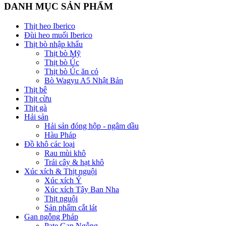
DANH MỤC SẢN PHẨM
Thịt heo Iberico
Đùi heo muối Iberico
Thịt bò nhập khẩu
Thịt bò Mỹ
Thịt bò Úc
Thịt bò Úc ăn cỏ
Bò Wagyu A5 Nhật Bản
Thịt bê
Thịt cừu
Thịt gà
Hải sản
Hải sản đóng hộp - ngâm dầu
Hàu Pháp
Đồ khô các loại
Rau mùi khô
Trái cây & hạt khô
Xúc xích & Thịt nguội
Xúc xích Ý
Xúc xích Tây Ban Nha
Thịt nguội
Sản phẩm cắt lát
Gan ngỗng Pháp
Pate Gan Ngỗng