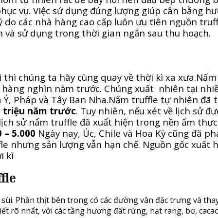
 phục vụ. Việc sử dụng đúng lượng giúp cân bằng h
 lý do các nhà hàng cao cấp luôn ưu tiên nguồn truff
n và sử dụng trong thời gian ngắn sau thu hoạch.
 gì thì chúng ta hãy cùng quay về thời kì xa xưa.Nấm
từ hàng nghìn năm trước. Chúng xuất nhiên tại nhi
là Ý, Pháp và Tây Ban Nha.Nấm truffle tự nhiên đã 
 triệu năm trước
. Tuy nhiên, nếu xét về lịch sử đư
lịch sử nấm truffle đã xuất hiện trong nền ẩm thực
 – 5.000
Ngày nay, Úc, Chile và Hoa Kỳ cũng đã ph
fle nhưng sản lượng vẫn hạn chế. Nguồn gốc xuất 
i kì
fle
sùi. Phần thịt bên trong có các đường vân đặc trưng và tha
ết rõ nhất, với các tầng hương đất rừng, hạt rang, bơ, cacao