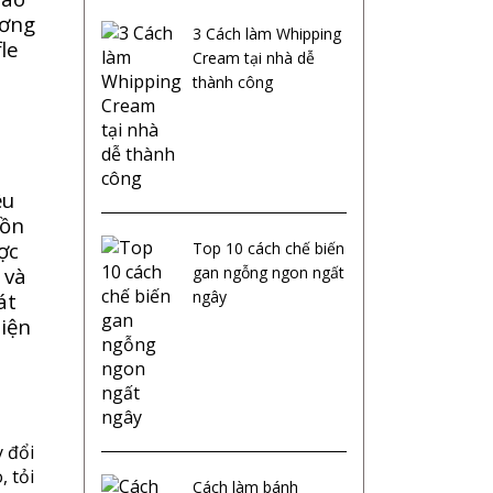
ương
3 Cách làm Whipping
le
Cream tại nhà dễ
thành công
ều
tồn
ợc
Top 10 cách chế biến
gan ngỗng ngon ngất
 và
ngây
át
hiện
y đổi
, tỏi
Cách làm bánh