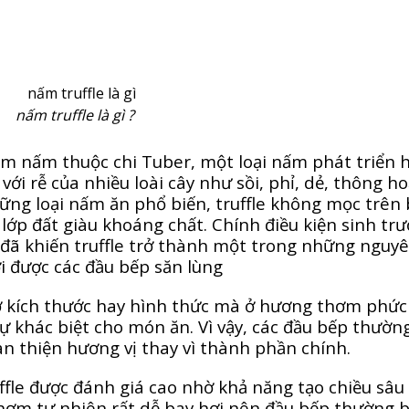
nấm truffle là gì ?
óm nấm thuộc chi Tuber, một loại nấm phát triển 
với rễ của nhiều loài cây như sồi, phỉ, dẻ, thông h
những loại nấm ăn phổ biến, truffle không mọc trên
lớp đất giàu khoáng chất. Chính điều kiện sinh tr
đã khiến truffle trở thành một trong những nguy
ới được các đầu bếp săn lùng
ở kích thước hay hình thức mà ở hương thơm phức
 khác biệt cho món ăn. Vì vậy, các đầu bếp thườn
n thiện hương vị thay vì thành phần chính.
ffle được đánh giá cao nhờ khả năng tạo chiều sâu
hơm tự nhiên rất dễ bay hơi nên đầu bếp thường 