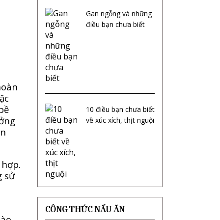
Gan ngỗng và những
điều bạn chưa biết
hoàn
oặc
 bề
10 điều bạn chưa biết
ưởng
về xúc xích, thịt nguội
ên
 hợp.
g sử
CÔNG THỨC NẤU ĂN
bào