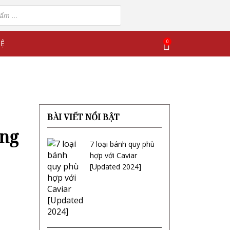
0
HỆ
BÀI VIẾT NỔI BẬT
ơng
7 loại bánh quy phù
hợp với Caviar
[Updated 2024]