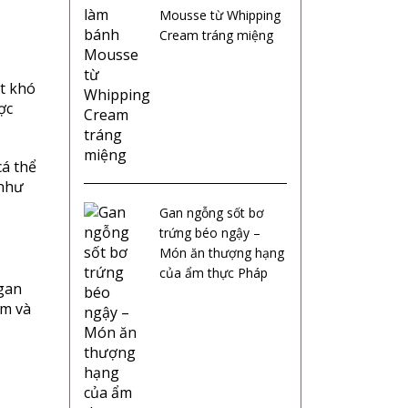
Mousse từ Whipping
Cream tráng miệng
ất khó
ợc
cá thể
 như
Gan ngỗng sốt bơ
trứng béo ngậy –
Món ăn thượng hạng
của ẩm thực Pháp
 gan
em và