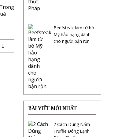
 Trong
quá
Beefsteak làm từ bò
Mỹ hảo hạng dành
cho người bận rộn
BÀI VIẾT MỚI NHẤT
2 Cách Dùng Nấm
Truffle Đông Lạnh