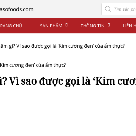
Tìm
asofoods.com
kiếm
sản
phẩm
RANG CHỦ
SẢN PHẨM
THÔNG TIN
LIÊN 
nấm gì? Vì sao được gọi là ‘Kim cương đen’ của ẩm thực?
? Vì sao được gọi là ‘Kim cư