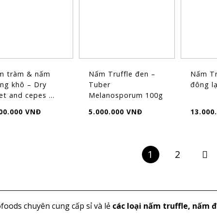
m tràm & nấm
Nấm Truffle đen –
Nấm Tr
ng khô – Dry
Tuber
đông l
et and cepes ...
Melanosporum 100g
00.000 VNĐ
5.000.000 VNĐ
13.000
1
2
foods
chuyên cung cấp sỉ và lẻ
các loại nấm truffle, nấm đ