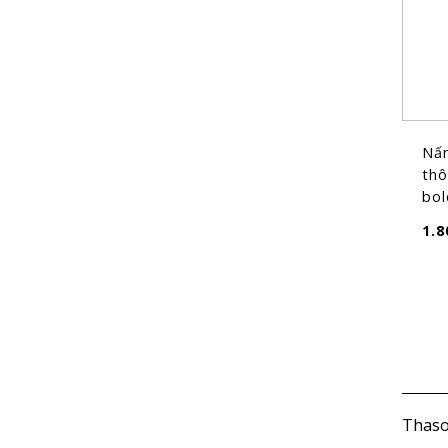
Nấ
thô
bol
1.8
Thaso