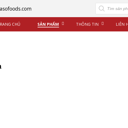
Tìm
asofoods.com
kiếm
sản
phẩm
RANG CHỦ
SẢN PHẨM
THÔNG TIN
LIÊN 
m