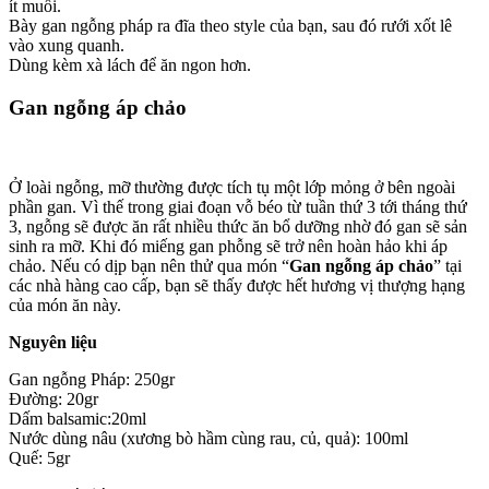
ít muối.
Bày gan ngỗng pháp ra đĩa theo style của bạn, sau đó rưới xốt lê
vào xung quanh.
Dùng kèm xà lách để ăn ngon hơn.
Gan ngỗng áp chảo
Ở loài ngỗng, mỡ thường được tích tụ một lớp mỏng ở bên ngoài
phần gan. Vì thế trong giai đoạn vỗ béo từ tuần thứ 3 tới tháng thứ
3, ngỗng sẽ được ăn rất nhiều thức ăn bổ dưỡng nhờ đó gan sẽ sản
sinh ra mỡ. Khi đó miếng gan phỗng sẽ trở nên hoàn hảo khi áp
chảo. Nếu có dịp bạn nên thử qua món “
Gan ngỗng áp chảo
” tại
các nhà hàng cao cấp, bạn sẽ thấy được hết hương vị thượng hạng
của món ăn này.
Nguyên liệu
Gan ngỗng Pháp: 250gr
Đường: 20gr
Dấm balsamic:20ml
Nước dùng nâu (xương bò hầm cùng rau, củ, quả): 100ml
Quế: 5gr