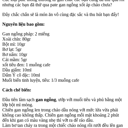
nhưng các bạn đã thử qua pate gan ngỗng xốt áp chảo chưa?
Đây chắc chắn sẽ là món ăn vô cùng đặc sắc và thu hút bạn đấy!
Nguyên liệu bao gồm:
Gan ngỗng pháp: 2 miếng
Xoài chín: 80gr
Bột mì: 10gr
Bơ lạt: 5gr
Bơ nấm: 10gr
Cải mầm: 5gr
xốt tiêu đen: 1 muỗng cafe
Dầu giấm: 10ml
Dấm Ý cô đặc: 10ml
Muối biển tinh luyện, tiêu: 1/3 muỗng cafe
Cách chế biến:
Đầu tiên làm sạch
gan ngỗng
, ướp với muối tiêu và phủ bằng một
lớp bột mì mỏng.
Chiên gan ngỗng len trong chảo dầu nóng với mức lửa vừa phải
không cao không thấp. Chiên gan ngỗng mỗi mặt khoảng 2 phút
đến khi gan có màu vàng nhẹ thì vớt ra để ráo dầu.
Làm bơ tan chảy ra trong một chiếc chảo nóng rồi rưới đều lên gan