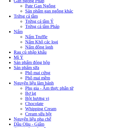
Gan ngỗng Pháp
Pate Gan Ngỗng
Sản phẩm gan ngỗng khác
Trứng cá tầm
Trứng cá tầm Ý
Trứng cá tầm Pháp
Nấm
Nấm Truffle
Nấm Khô các loại
Nấm đông lạnh
Rau củ nhập khẩu
Mì Ý
Sản phẩm đóng hộp
Sản phẩm sữa
Phô mai cứng
Phô mai mềm
Nguyên liệu làm bánh
Phụ gia - Ẩm thực phân tử
Bơ lạt
Bột hương vị
Chocolate
Whipping Cream
Cream sữa bột
Nguyên liệu pha chế
Dầu Oliu - Giấm