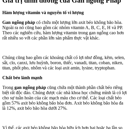
Giá trị dinh dưỡng của Gan ngỗng Pháp
Hàm lượng vitamin và nguyên tố vi lượng
Gan ngỗng pháp
có chứa một lượng lớn axit béo không bão hòa.
Ngoài ra nó cũng bao gồm các nhóm vitamin A, B, C, E, H và PP.
Theo các nghiên cứu, hàm lượng vitamin trong gan ngỗng cao hơn
rất nhiều so với các phần lớn sản phẩm thực vật khác.
Chúng cũng bao gồm các khoáng chất có lợi như đồng, kẽm, selen,
sắt, clo, canxi, lưu huỳnh, boron, thiếc, vanadi, titan, coban, niken,
titan, phốt pho, nhôm và các loại axit amin, lysine, tryptophan.
Chất béo lành mạnh
Trong
gan ngỗng pháp
cũng chứa một thành phần chất béo riêng
biệt rất độc đáo. Chúng được các nhà khoa học chứng mình là có lợi
cho sự tuần hoàn của các mạch máu cho cơ thể. Các loại chất béo
gồm 57% axit béo không bão hòa đơn. Axit béo không bão hòa đa
là 12%, axit béo bão hòa dưới 27%.
Vì thế, các axit béo không bão hòa hữu ích hơn hai hoặc ba lần so