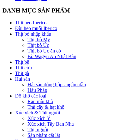
DANH MỤC SẢN PHẨM
Thịt heo Iberico
Đùi heo muối Iberico
Thịt bò nhập khẩu
Thịt bò Mỹ
Thịt bò Úc
Thịt bò Úc ăn cỏ
Bò Wagyu A5 Nhật Bản
Thịt bê
Thịt cừu
Thịt gà
Hải sản
Hải sản đóng hộp - ngâm dầu
Hàu Pháp
Đồ khô các loại
Rau mùi khô
Trái cây & hạt khô
Xúc xích & Thịt nguội
Xúc xích Ý
Xúc xích Tây Ban Nha
Thịt nguội
Sản phẩm cắt lát