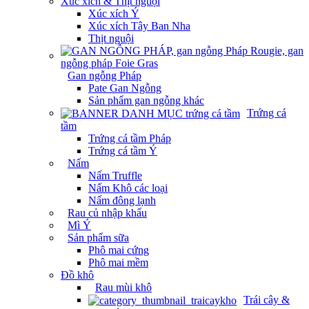
Xúc xích & Thịt nguội
Xúc xích Ý
Xúc xích Tây Ban Nha
Thịt nguội
Gan ngỗng Pháp
Pate Gan Ngỗng
Sản phẩm gan ngỗng khác
Trứng cá
tầm
Trứng cá tầm Pháp
Trứng cá tầm Ý
Nấm
Nấm Truffle
Nấm Khô các loại
Nấm đông lạnh
Rau củ nhập khẩu
Mì Ý
Sản phẩm sữa
Phô mai cứng
Phô mai mềm
Đồ khô
Rau mùi khô
Trái cây &