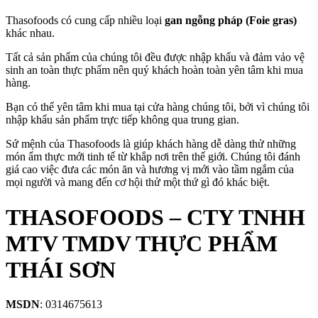
Thasofoods có cung cấp nhiều loại
gan ngỗng pháp (Foie gras)
khác nhau.
Tất cả sản phẩm của chúng tôi đều được nhập khẩu và đảm vảo vệ
sinh an toàn thực phẩm nên quý khách hoàn toàn yên tâm khi mua
hàng.
Bạn có thể yên tâm khi mua tại cửa hàng chúng tôi, bởi vì chúng tôi
nhập khẩu sản phẩm trực tiếp không qua trung gian.
Sứ mệnh của Thasofoods là giúp khách hàng dễ dàng thử những
món ẩm thực mới tinh tế từ khắp nơi trên thế giới. Chúng tôi đánh
giá cao việc đưa các món ăn và hương vị mới vào tầm ngắm của
mọi người và mang đến cơ hội thử một thứ gì đó khác biệt.
THASOFOODS – CTY TNHH
MTV TMDV THỰC PHẨM
THÁI SƠN
MSDN
: 0314675613