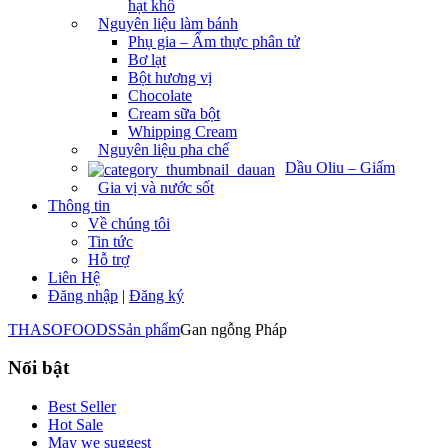
hạt khô
Nguyên liệu làm bánh
Phụ gia – Ẩm thực phân tử
Bơ lạt
Bột hương vị
Chocolate
Cream sữa bột
Whipping Cream
Nguyên liệu pha chế
Dầu Oliu – Giấm
Gia vị và nước sốt
Thông tin
Về chúng tôi
Tin tức
Hỗ trợ
Liên Hệ
Đăng nhập
|
Đăng ký
THASOFOODS
Sản phẩm
Gan ngỗng Pháp
Nổi bật
Best Seller
Hot Sale
May we suggest