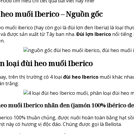
ood tìm hiểu chi tiết qua bài viết này nhé!
heo muối Iberico – Nguồn gốc
o muối iberico (hay còn gọi là đùi lợn đen Iberia) là loại t
a và được sản xuất từ Tây ban nha.
Đùi lợn Iberico
nổi tiếng
ền.
n loại đùi heo muối Iberico
ay, trên thị trường có 4 loại
đùi heo Iberico
muối khác nhau
ãn trắng.
heo muối Iberico nhãn đen (jamón 100% ibérico de 
berico 100% thuần chủng, được nuôi hoàn toàn bằng hạt sồi 
hịt này có hương vị độc đáo. Chúng được gọi là Bellota.