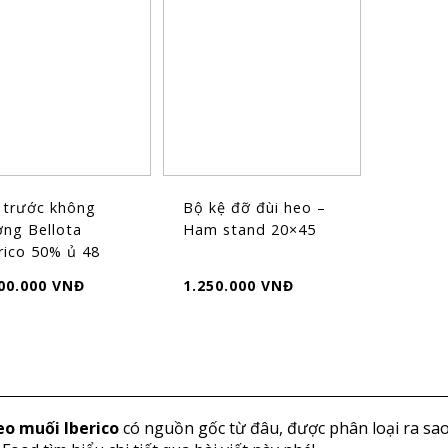
 trước không
Bộ kệ đỡ đùi heo –
ng Bellota
Ham stand 20×45
rico 50% ủ 48
ng (...
00.000 VNĐ
1.250.000 VNĐ
eo muối Iberico
có nguồn gốc từ đâu, được phân loại ra sa