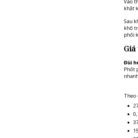
Vào t
khắt 
Sau khi
khô tro
phối k
Giá 
Đùi h
Phốt p
nhanh
Theo 
27
0,
37
1