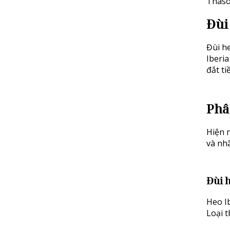
ThasoF
Đùi 
Đùi he
Iberi
đắt ti
Phâ
Hiện n
và nh
Đùi 
Heo I
Loại t