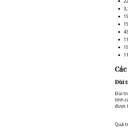
22
3,
1
15
4
1
15
11
Các
Đùi 
Đùi t
tính 
được l
Quá t