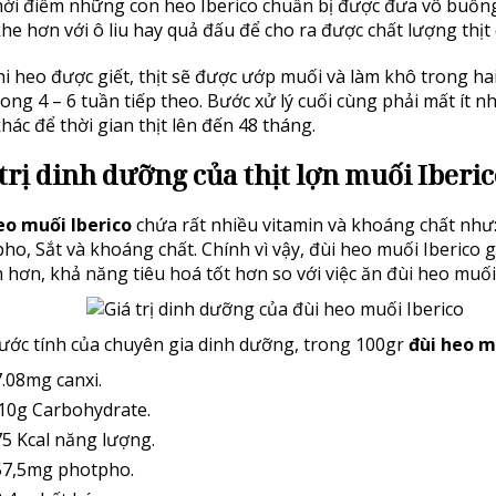
hời điểm những con heo Iberico chuẩn bị được đưa vô buồng gi
khe hơn với ô liu hay quả đấu để cho ra được chất lượng thịt
 heo được giết, thịt sẽ được ướp muối và làm khô trong hai 
ng 4 – 6 tuần tiếp theo. Bước xử lý cuối cùng phải mất ít n
hác để thời gian thịt lên đến 48 tháng.
trị dinh dưỡng của thịt lợn muối Iberi
eo muối Iberico
chứa rất nhiều vitamin và khoáng chất như:
ho, Sắt và khoáng chất. Chính vì vậy, đùi heo muối Iberico 
 hơn, khả năng tiêu hoá tốt hơn so với việc ăn đùi heo muố
ước tính của chuyên gia dinh dưỡng, trong 100gr
đùi heo m
.08mg canxi.
10g Carbohydrate.
5 Kcal năng lượng.
57,5mg photpho.