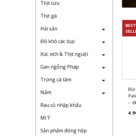
Thịt cừu
Thịt gà
BEST
Hải sản
SELL
Đồ khô các loại
Xúc xích & Thịt nguội
Gan ngỗng Pháp
Trứng cá tầm
Đùi
Nấm
Pal
– 6
Rau củ nhập khẩu
4.9
Mì Ý
Sản phẩm đóng hộp