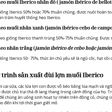
eo muối Iberico nhãn đỏ ( jamón ibérico de bellot
iống Iberico 50% hoặc 70% thuần chủng, được nuôi hoàn toà
ần trăm huyết thống heo Iberico.
heo muối nhãn xanh (jamón ibérico cebo de campo
Heo giống Iberico thanh trùng 50%-75% thuần chủng. Được n
heo nhãn trắng (
jamón ibérico de cebo hoặc jamón 
ống Iberico 50- 75%, thức ăn chủ yếu sẽ là ngũ cốc, hạt sồi c
 trình sản xuất đùi lợn muối Iberico
i cai sữa, các lứa lợn con được vỗ béo bằng lúa mạch và 
ẽ được chủ trại thả đi lang thang trong cánh đồng của họ. 
để chúng ăn uống sinh hoạt tự nhiên trên đồng cỏ, chúng còn
o đến khi tới thời gian giết mổ.