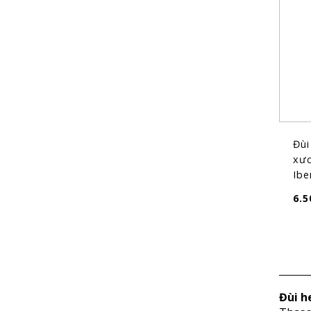
Đùi
xươ
Ibe
thá
6.5
Đùi h