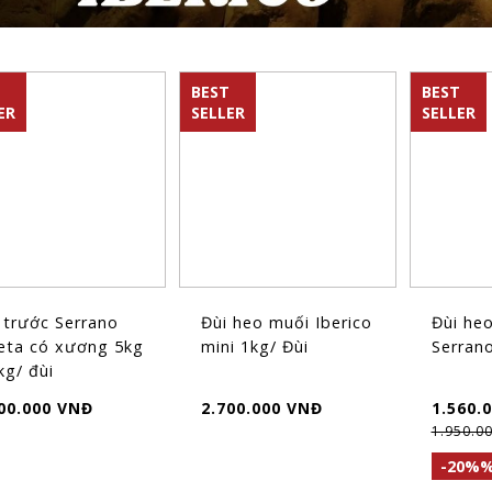
BEST
BEST
ER
SELLER
SELLER
 trước Serrano
Đùi heo muối Iberico
Đùi he
eta có xương 5kg
mini 1kg/ Đùi
Serrano
kg/ đùi
00.000 VNĐ
2.700.000 VNĐ
1.560.
1.950.0
-20%