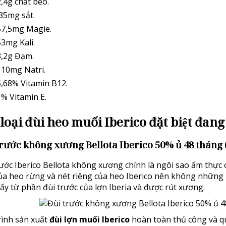
,4g chất béo.
35mg sắt.
57,5mg Magie.
3mg Kali.
3,2g Đạm.
110mg Natri.
,68% Vitamin B12.
% Vitamin E.
 loại đùi heo muối Iberico đặt biệt đan
trước không xương Bellota Iberico 50% ủ 48 tháng 
rước Iberico Bellota không xương chính là ngôi sao ẩm thự
của heo rừng và nét riêng của heo Iberico nên không những l
ấy từ phần đùi trước của lợn Iberia và được rút xương.
rình sản xuất
đùi lợn muối Iberico
hoàn toàn thủ công và qu