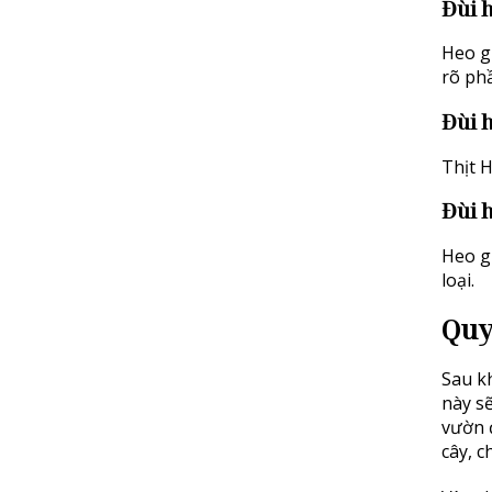
Đùi h
Heo g
rõ ph
Đùi 
Thịt 
Đùi 
Heo gi
loại.
Quy
Sau kh
này s
vườn 
cây, ch