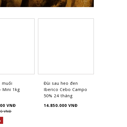
o muối
Đùi sau heo đen
 Mini 1kg
Iberico Cebo Campo
50% 24 tháng
(8kg~9kg)
000 VNĐ
14.850.000 VNĐ
00 VNĐ
%