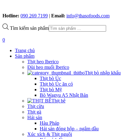
Hotline:
090 269 7199
|
Email:
info@thasofoods.com
Tìm kiếm sản phẩm
0
Trang chủ
Sản phẩm
Thịt heo Iberico
Đùi heo muối Iberico
Thịt bò nhập khẩu
Thịt bò Úc
Thịt bò Úc ăn cỏ
Thịt bò Mỹ
Bò Wagyu A5 Nhật Bản
Thịt bê
Thịt cừu
Thịt gà
Hải sản
Hàu Pháp
Hải sản đóng hộp – ngâm dầu
Xúc xích & Thịt nguội