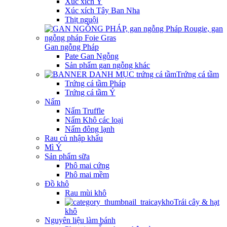
Xúc xích Ý
Xúc xích Tây Ban Nha
Thịt nguội
Gan ngỗng Pháp
Pate Gan Ngỗng
Sản phẩm gan ngỗng khác
Trứng cá tầm
Trứng cá tầm Pháp
Trứng cá tầm Ý
Nấm
Nấm Truffle
Nấm Khô các loại
Nấm đông lạnh
Rau củ nhập khẩu
Mì Ý
Sản phẩm sữa
Phô mai cứng
Phô mai mềm
Đồ khô
Rau mùi khô
Trái cây & hạt
khô
Nguyên liệu làm bánh