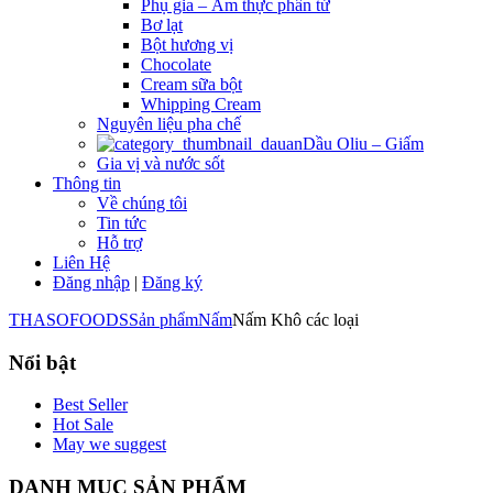
Phụ gia – Ẩm thực phân tử
Bơ lạt
Bột hương vị
Chocolate
Cream sữa bột
Whipping Cream
Nguyên liệu pha chế
Dầu Oliu – Giấm
Gia vị và nước sốt
Thông tin
Về chúng tôi
Tin tức
Hỗ trợ
Liên Hệ
Đăng nhập
|
Đăng ký
THASOFOODS
Sản phẩm
Nấm
Nấm Khô các loại
Nổi bật
Best Seller
Hot Sale
May we suggest
DANH MỤC SẢN PHẨM