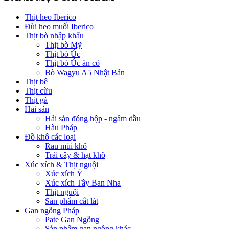
Thịt heo Iberico
Đùi heo muối Iberico
Thịt bò nhập khẩu
Thịt bò Mỹ
Thịt bò Úc
Thịt bò Úc ăn cỏ
Bò Wagyu A5 Nhật Bản
Thịt bê
Thịt cừu
Thịt gà
Hải sản
Hải sản đóng hộp - ngâm dầu
Hàu Pháp
Đồ khô các loại
Rau mùi khô
Trái cây & hạt khô
Xúc xích & Thịt nguội
Xúc xích Ý
Xúc xích Tây Ban Nha
Thịt nguội
Sản phẩm cắt lát
Gan ngỗng Pháp
Pate Gan Ngỗng
Sản phẩm gan ngỗng khác