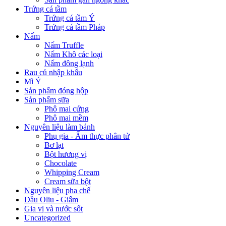
Trứng cá tầm
Trứng cá tầm Ý
Trứng cá tầm Pháp
Nấm
Nấm Truffle
Nấm Khô các loại
Nấm đông lạnh
Rau củ nhập khẩu
Mì Ý
Sản phẩm đóng hộp
Sản phẩm sữa
Phô mai cứng
Phô mai mềm
Nguyên liệu làm bánh
Phụ gia - Ẩm thực phân tử
Bơ lạt
Bột hương vị
Chocolate
Whipping Cream
Cream sữa bột
Nguyên liệu pha chế
Dầu Oliu - Giấm
Gia vị và nước sốt
Uncategorized