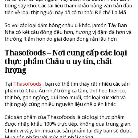
bông sấy khô. Các tài liệu tham khảo bằng văn bản đầu
tiên về loại thịt nguội này đã có từ thời Đế chế La Mã
So với các loại dăm bông châu u khác, jamón Tây Ban
Nha có kết cấu đồng đều hơn, hương vị đậm đà hơn và
thường ít ẩm hơn do giai đoạn đóng rắn lâu hơn.
Thasofoods – Nơi cung cấp các loại
thực phẩm Châu u uy tín, chất
lượng
Tại
Thasofoods
, bạn có thể tìm thấy rất nhiều các sản
phẩm từ Châu Âu như trứng cá tầm, thịt heo Iberico,
thịt bò, gan ngỗng, đùi heo muối, các loại xúc xích và
thịt nguội cùng nhiều nguyên liệu chế biến khác
Các sản phẩm của Thasofoods là các loại thực phẩm
được nhập khẩu 100% trực tiếp, không qua trung gian.
Chính vì vậy, khi mua các sản phẩm tại đây bạn sẽ được:
Mua sản phẩm với mức giá phải chăng