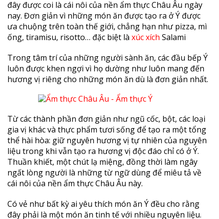
đây được coi là cái nôi của nền ẩm thực Châu Âu ngày
nay. Đơn giản vì những món ăn được tạo ra ở Ý được
ưa chuộng trên toàn thế giới, chẳng hạn như pizza, mì
ống, tiramisu, risotto… đặc biệt là
xúc xích
Salami
Trong tâm trí của những người sành ăn, các đầu bếp Ý
luôn được khen ngợi vì họ dường như luôn mang đến
hương vị riêng cho những món ăn dù là đơn giản nhất.
Từ các thành phần đơn giản như ngũ cốc, bột, các loại
gia vị khác và thực phẩm tươi sống để tạo ra một tổng
thể hài hòa: giữ nguyên hương vị tự nhiên của nguyên
liệu trong khi vẫn tạo ra hương vị độc đáo chỉ có ở Ý.
Thuần khiết, một chút lạ miệng, đồng thời làm ngây
ngất lòng người là những từ ngữ dùng để miêu tả về
cái nôi của nền ẩm thực Châu Âu này.
Có vẻ như bất kỳ ai yêu thích món ăn Ý đều cho rằng
đây phải là một món ăn tinh tế với nhiều nguyên liệu.