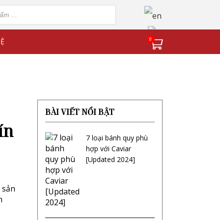
0
HỆ
BÀI VIẾT NỔI BẬT
ín
7 loại bánh quy phù
hợp với Caviar
[Updated 2024]
a sản
n