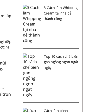
3 Cách làm Whipping
Cream tại nhà dễ
ươi áp
thành công
 nghiệp
ợc ra
Top 10 cách chế biến
gan ngỗng ngon ngất
mùi
ngây
g.
se.
ể trộn
Cách làm bánh