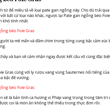
ính từ để miêu tả về loại pate gan ngỗng này. Cho dù trải qu
với bất cứ loại nào khác, ngược lại Pate gan ngỗng béo Foi
 khó tính nhất.
gười ta mê mẩn và đắm chìm trong từng cung bậc cảm xúc b
ng.
chảy và bạn sẽ cảm nhận ngay được kết cấu vô cùng đặc biệ
oie Gras cùng với ly rượu vang vùng Sauternes nổi tiếng củ
ủa bậc đế vương.
n sẽ là bản tình ca hương vị Pháp vang trọng trong tâm trí 
được coi là món ăn không thể thiếu trong thực đơn rồi.