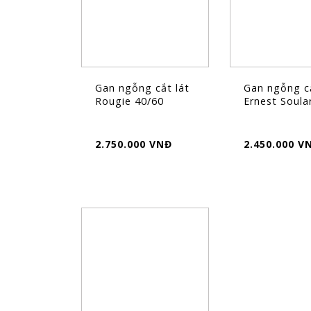
Gan ngỗng cắt lát
Gan ngỗng cắ
Rougie 40/60
Ernest Soula
2.750.000 VNĐ
2.450.000 V
FLASH
SALE