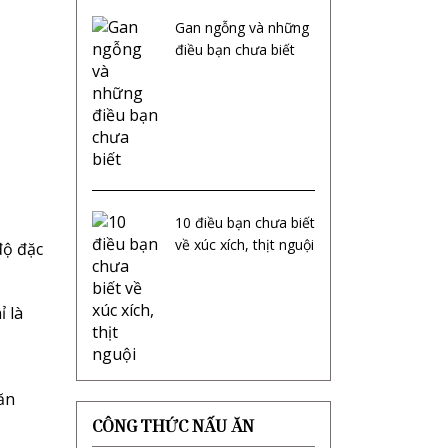
Gan ngỗng và những
điều bạn chưa biết
10 điều bạn chưa biết
về xúc xích, thịt nguội
độ đặc
ỉ là
ăn
CÔNG THỨC NẤU ĂN