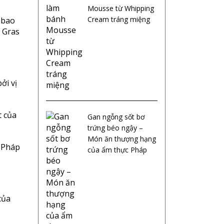
Mousse từ Whipping
Cream tráng miệng
a bao
e Gras
ởi vị
t của
Gan ngỗng sốt bơ
trứng béo ngậy –
Món ăn thượng hạng
a Pháp
của ẩm thực Pháp
của