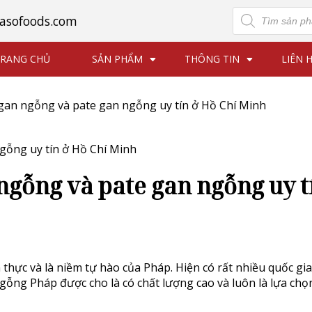
Tìm
asofoods.com
kiếm
sản
phẩm
RANG CHỦ
SẢN PHẨM
THÔNG TIN
LIÊN 
 gan ngỗng và pate gan ngỗng uy tín ở Hồ Chí Minh
 ngỗng và pate gan ngỗng uy t
thực và là niềm tự hào của Pháp. Hiện có rất nhiều quốc gi
gỗng Pháp được cho là có chất lượng cao và luôn là lựa chọ