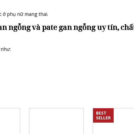
c ở phụ nữ mang thai.
an ngỗng và pate gan ngỗng uy tín, chấ
 như:
BEST
SELLER