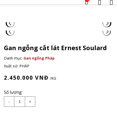
Gan ngỗng cắt lát Ernest Soulard
Danh mục:
Gan ngỗng Pháp
Xuất xứ: PHÁP
2.450.000
VNĐ
/KG
Số lượng:
Gan ngỗng cắt lát Ernest Soulard số lượng
-
+