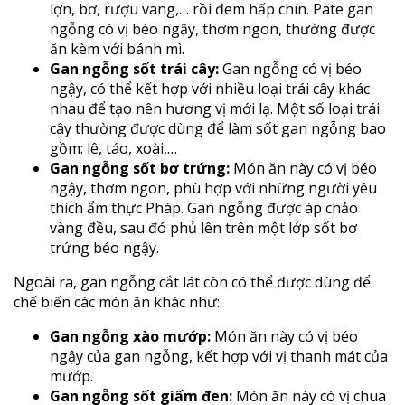
lợn, bơ, rượu vang,… rồi đem hấp chín. Pate gan
ngỗng có vị béo ngậy, thơm ngon, thường được
ăn kèm với bánh mì.
Gan ngỗng sốt trái cây:
Gan ngỗng có vị béo
ngậy, có thể kết hợp với nhiều loại trái cây khác
nhau để tạo nên hương vị mới lạ. Một số loại trái
cây thường được dùng để làm sốt gan ngỗng bao
gồm: lê, táo, xoài,…
Gan ngỗng sốt bơ trứng:
Món ăn này có vị béo
ngậy, thơm ngon, phù hợp với những người yêu
thích ẩm thực Pháp. Gan ngỗng được áp chảo
vàng đều, sau đó phủ lên trên một lớp sốt bơ
trứng béo ngậy.
Ngoài ra, gan ngỗng cắt lát còn có thể được dùng để
chế biến các món ăn khác như:
Gan ngỗng xào mướp:
Món ăn này có vị béo
ngậy của gan ngỗng, kết hợp với vị thanh mát của
mướp.
Gan ngỗng sốt giấm đen:
Món ăn này có vị chua