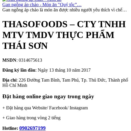
Gan ngỗng áp chảo - Món ăn "Quý tộc”…
Gan ngỗng áp chảo là món ăn được nhiều người yêu thích vì chế…
THASOFOODS – CTY TNHH
MTV TMDV THỰC PHẨM
THÁI SƠN
MSDN
: 0314675613
Đăng ký lần đầu
: Ngày 13 tháng 10 năm 2017
Địa chỉ
: 226 Đường Tam Bình, Tam Phú, Tp. Thủ Đức, Thành phố
Hồ Chí Minh
Đặt hàng online giao ngay trong ngày
+ Đặt hàng qua Website/ Facebook/ Instagram
+ Giao hàng trong vòng 2 tiếng
0902697199
Hotline: