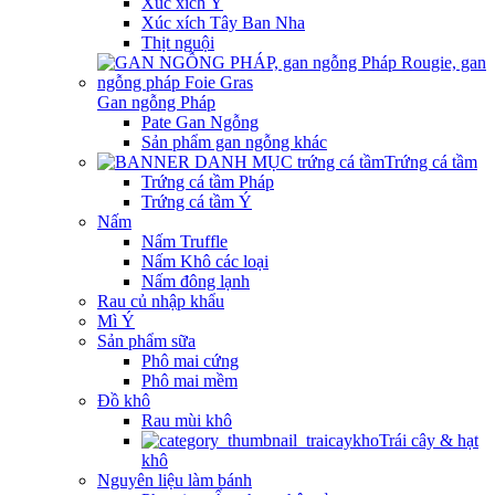
Xúc xích Ý
Xúc xích Tây Ban Nha
Thịt nguội
Gan ngỗng Pháp
Pate Gan Ngỗng
Sản phẩm gan ngỗng khác
Trứng cá tầm
Trứng cá tầm Pháp
Trứng cá tầm Ý
Nấm
Nấm Truffle
Nấm Khô các loại
Nấm đông lạnh
Rau củ nhập khẩu
Mì Ý
Sản phẩm sữa
Phô mai cứng
Phô mai mềm
Đồ khô
Rau mùi khô
Trái cây & hạt
khô
Nguyên liệu làm bánh