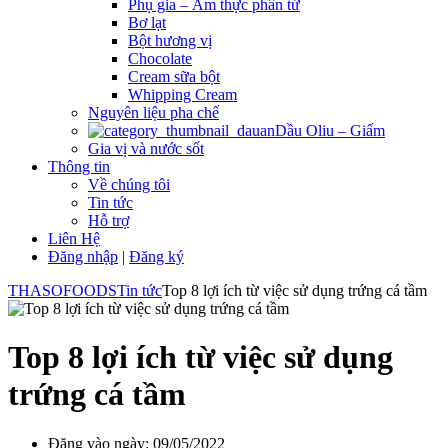
Phụ gia – Ẩm thực phân tử
Bơ lạt
Bột hương vị
Chocolate
Cream sữa bột
Whipping Cream
Nguyên liệu pha chế
Dầu Oliu – Giấm
Gia vị và nước sốt
Thông tin
Về chúng tôi
Tin tức
Hỗ trợ
Liên Hệ
Đăng nhập
|
Đăng ký
THASOFOODS
Tin tức
Top 8 lợi ích từ việc sử dụng trứng cá tầm
Top 8 lợi ích từ việc sử dụng
trứng cá tầm
Đăng vào ngày:
09/05/2022