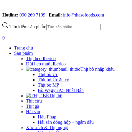
Hotline:
090 269 7199
|
Email:
info@thasofoods.com
Tìm kiếm sản phẩm
0
Trang chủ
Sản phẩm
Thịt heo Iberico
Đùi heo muối Iberico
Thịt bò nhập khẩu
Thịt bò Úc
Thịt bò Úc ăn cỏ
Thịt bò Mỹ
Bò Wagyu A5 Nhật Bản
Thịt bê
Thịt cừu
Thịt gà
Hải sản
Hàu Pháp
Hải sản đóng hộp – ngâm dầu
Xúc xích & Thịt nguội