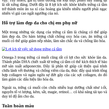
vậy. Tuy nhiên, giá trị dinh dưỡng mà loại thực phẩm này mang lại
là rất xứng đáng. Dưới đây là 8 lợi ích sức khỏe khiến trứng cá tầm
trở thành món ăn xa xỉ của hoàng gia khiến nhiều người phải ngạc
nhiên vì giá cao ngất ngưởng của nó.
Hỗ trợ làm đẹp da cho chị em phụ nữ
Một trong những tác dụng của trứng cá tầm là chúng có thể giúp
làm đẹp da. Do hàm lượng chất chống oxy hóa cao, ăn trứng cá
muối có thể giúp giảm nếp nhăn, làm săn chắc da và chống lão hóa.
Omega-3 trong trứng cá muối cũng rất có lợi cho sức khỏe làn da.
Thành phần DHA chiết xuất từ trứng cá tầm có thể kích thích tế bào
mỡ sản xuất adiponectin. Đây là phân tử giúp cải thiện quá trình
chữa lành vết thương và chống viêm của da, thúc đẩy quá trình tổng
hợp collagen và ngăn ngừa sự đứt gãy của các sợi collagen, do đó
làm giảm các dấu hiệu lão hóa da.
Ngoài ra, trứng cá muối còn chứa nhiều loại dưỡng chất như i-ốt,
nguyên tố vi lượng, kẽm, sắt, magie, retinol… có khả năng tái tạo và
duy trì độ ẩm cho da.
Tuần hoàn máu