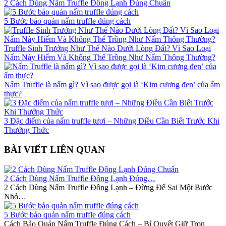
2 Cách Dùng Nấm Truffle Đông Lạnh Đúng Chuẩn
5 Bước bảo quản nấm truffle đúng cách
Truffle Sinh Trưởng Như Thế Nào Dưới Lòng Đất? Vì Sao Loại
Nấm Này Hiếm Và Không Thể Trồng Như Nấm Thông Thường?
Nấm Truffle là nấm gì? Vì sao được gọi là ‘Kim cương đen’ của ẩm
thực?
3 Đặc điểm của nấm truffle tươi – Những Điều Cần Biết Trước Khi
Thưởng Thức
BÀI VIẾT LIÊN QUAN
2 Cách Dùng Nấm Truffle Đông Lạnh Đúng…
2 Cách Dùng Nấm Truffle Đông Lạnh – Đừng Để Sai Một Bước
Nhỏ…
5 Bước bảo quản nấm truffle đúng cách
Cách Bảo Quản Nấm Truffle Đúng Cách – Bí Quyết Giữ Trọn