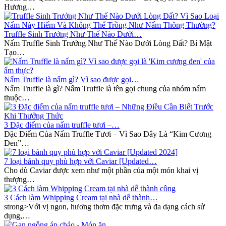
Hương…
Truffle Sinh Trưởng Như Thế Nào Dưới…
Nấm Truffle Sinh Trưởng Như Thế Nào Dưới Lòng Đất? Bí Mật
Tạo…
Nấm Truffle là nấm gì? Vì sao được gọi…
Nấm Truffle là gì? Nấm Truffle là tên gọi chung của nhóm nấm
thuộc…
3 Đặc điểm của nấm truffle tươi –…
Đặc Điểm Của Nấm Truffle Tươi – Vì Sao Đây Là “Kim Cương
Đen”…
7 loại bánh quy phù hợp với Caviar [Updated…
Cho dù Caviar được xem như một phần của một món khai vị
thượng…
3 Cách làm Whipping Cream tại nhà dễ thành…
strong>Với vị ngon, hương thơm đặc trưng và đa dạng cách sử
dụng,…