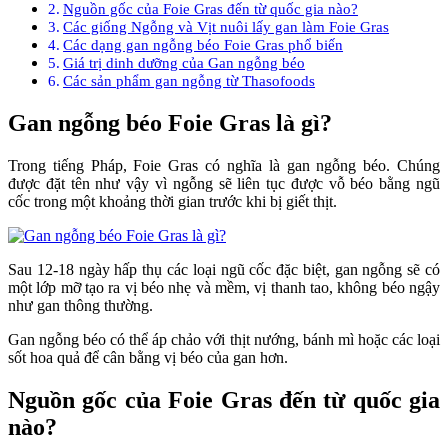
Nguồn gốc của Foie Gras đến từ quốc gia nào?
Các giống Ngỗng và Vịt nuôi lấy gan làm Foie Gras
Các dạng gan ngỗng béo Foie Gras phổ biến
Giá trị dinh dưỡng của Gan ngỗng béo
Các sản phẩm gan ngỗng từ Thasofoods
Gan ngỗng béo Foie Gras là gì?
Trong tiếng Pháp, Foie Gras có nghĩa là gan ngỗng béo. Chúng
được đặt tên như vậy vì ngỗng sẽ liên tục được vỗ béo bằng ngũ
cốc trong một khoảng thời gian trước khi bị giết thịt.
Sau 12-18 ngày hấp thụ các loại ngũ cốc đặc biệt, gan ngỗng sẽ có
một lớp mỡ tạo ra vị béo nhẹ và mềm, vị thanh tao, không béo ngậy
như gan thông thường.
Gan ngỗng béo có thể áp chảo với thịt nướng, bánh mì hoặc các loại
sốt hoa quả để cân bằng vị béo của gan hơn.
Nguồn gốc của Foie Gras đến từ quốc gia
nào?