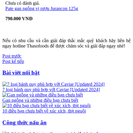
Chưa có đánh giá.
Pate gan ngỗng vị rượu Jurancon 125g
790.000 VNĐ
Nếu có nhu cầu và cần giải đáp thắc mắc quý khách hãy liên hệ
ngay hotline Thasofoods để được chăm sóc và giải đáp ngay nhé!
Post trước
Post kế tiếp
Bài viết nổi bật
7 loại bánh quy phù hợp với Caviar [Updated 2024]
Gan ngỗng và những điều bạn chưa biết
10 điều bạn chưa biết về xúc xích, thịt nguội
Công thức nấu ăn