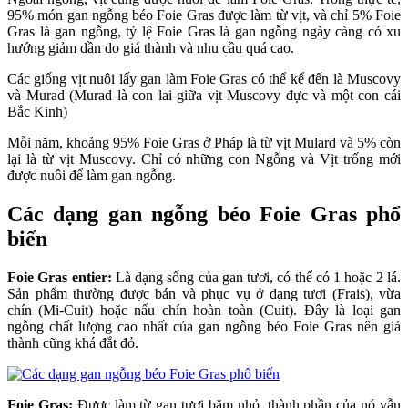
95% món gan ngỗng béo Foie Gras được làm từ vịt, và chỉ 5% Foie
Gras là gan ngỗng, tỷ lệ Foie Gras là gan ngỗng ngày càng có xu
hướng giảm dần do giá thành và nhu cầu quá cao.
Các giống vịt nuôi lấy gan làm Foie Gras có thể kể đến là Muscovy
và Murad (Murad là con lai giữa vịt Muscovy đực và một con cái
Bắc Kinh)
Mỗi năm, khoảng 95% Foie Gras ở Pháp là từ vịt Mulard và 5% còn
lại là từ vịt Muscovy. Chỉ có những con Ngỗng và Vịt trống mới
được nuôi để làm gan ngỗng.
Các dạng gan ngỗng béo Foie Gras phổ
biến
Foie Gras entier:
Là dạng sống của gan tươi, có thể có 1 hoặc 2 lá.
Sản phẩm thường được bán và phục vụ ở dạng tươi (Frais), vừa
chín (Mi-Cuit) hoặc nấu chín hoàn toàn (Cuit). Đây là loại gan
ngỗng chất lượng cao nhất của gan ngỗng béo Foie Gras nên giá
thành cũng khá đắt đỏ.
Foie Gras:
Được làm từ gan tươi băm nhỏ, thành phần của nó vẫn