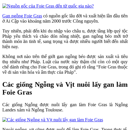
Gan ngỗng Foie Gras
có nguồn gốc lâu đời và xuất hiện lần đầu tiên
ở Ai Cập vào khoảng năm 2000 trước Công nguyên.
Tuy nhiên, phải đến khi du nhập vào châu u, được tầng lớp quý tộc
Pháp yêu thích và chào đón nồng nhiệt, gan ngỗng béo mới trở
thành món ăn tinh tế, sang trọng và được nhiều người biết đến nhất
hiện nay.
Không nơi nào trên thế giới gan ngỗng béo được sản xuất và tiêu
thụ nhiều như Pháp. Luật của nước này thậm chí còn có một quy
chế dành riêng cho Foie Gras, trong đó ghi rõ rằng “Foie Gras thuộc
về di sản văn hóa và ẩm thực của Pháp”.
Các giống Ngỗng và Vịt nuôi lấy gan làm
Foie Gras
Các giống Ngỗng được nuôi lấy gan làm Foie Gras là Ngỗng
Landes xám và Ngỗng Toulouse.
Ngoài ngỗng, vịt cũng được nuôi để làm Foie Gras. Trong thực tế,