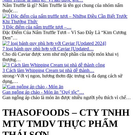
Nấm Truffle là gì? Nấm Truffle là tên gọi chung của nhóm nấm
thuộc…
3 Đặc điểm của nấm truffle tươi –…
Đặc Điểm Của Nấm Truffle Tươi – Vì Sao Đây Là “Kim Cương
Đen”…
7 loại bánh quy phù hợp với Caviar [Updated…
Cho dù Caviar được xem như một phần của một món khai vị
thượng…
3 Cách làm Whipping Cream tại nhà dễ thành…
strong>Với vị ngon, hương thơm đặc trưng và đa dạng cách sử
dụng,…
Gan ngỗng áp chảo - Món ăn "Quý tộc”…
Gan ngỗng áp chảo là món ăn được nhiều người yêu thích vì chế…
THASOFOODS – CTY TNHH
MTV TMDV THỰC PHẨM
THÁI SƠN