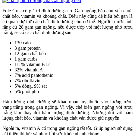
Foie Gras có giá trị dinh dưỡng cao. Gan ngỗng béo chủ yếu chứa
chất béo, vitamin và khoáng chất. Điều này cũng dễ hiểu bởi gan là
cơ quan dự trữ các chất dinh dưỡng cho cơ thể. Người ta ước tính
rằng cứ 28 gam gan ngỗng, nếu được ướp với một lượng nhỏ rượu
trắng, sẽ có các chất dinh dưỡng sau:
130 calo
3 gam protein
12 gam chất béo
1 gam carbs
111% vitamin B12
32% vitamin A
7% acid pantothenic
7% riboflavin
5% đồng, 9% sắt
5% phốt pho
Hàm lượng dinh dưỡng sẽ khác nhau tùy thuộc vào lượng rượu
vang trắng trong gan ngỗng. Vì vậy, chế biến gan ngỗng với rượu
trắng làm thay đổi hàm lượng dinh dưỡng. Nhưng đối với hàm
lượng chất béo, vitamin và khoáng chất vẫn được giữ nguyên.
Ngoài ra, vitamin A có trong gan ngỗng rất tốt. Giúp người sử dụng
cải thiện thị lực và phục hồi sức khỏe nhanh chóng