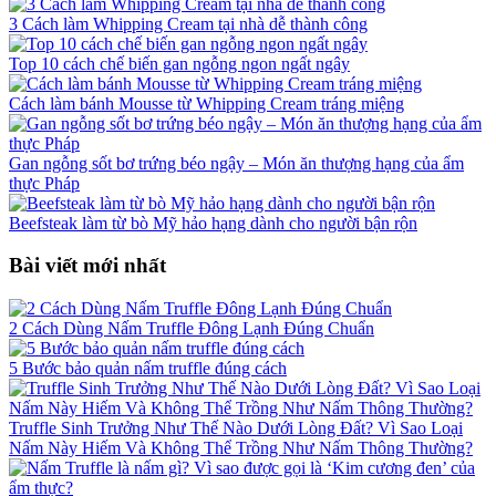
3 Cách làm Whipping Cream tại nhà dễ thành công
Top 10 cách chế biến gan ngỗng ngon ngất ngây
Cách làm bánh Mousse từ Whipping Cream tráng miệng
Gan ngỗng sốt bơ trứng béo ngậy – Món ăn thượng hạng của ẩm
thực Pháp
Beefsteak làm từ bò Mỹ hảo hạng dành cho người bận rộn
Bài viết mới nhất
2 Cách Dùng Nấm Truffle Đông Lạnh Đúng Chuẩn
5 Bước bảo quản nấm truffle đúng cách
Truffle Sinh Trưởng Như Thế Nào Dưới Lòng Đất? Vì Sao Loại
Nấm Này Hiếm Và Không Thể Trồng Như Nấm Thông Thường?