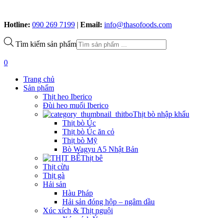
Hotline:
090 269 7199
|
Email:
info@thasofoods.com
Tìm kiếm sản phẩm
0
Trang chủ
Sản phẩm
Thịt heo Iberico
Đùi heo muối Iberico
Thịt bò nhập khẩu
Thịt bò Úc
Thịt bò Úc ăn cỏ
Thịt bò Mỹ
Bò Wagyu A5 Nhật Bản
Thịt bê
Thịt cừu
Thịt gà
Hải sản
Hàu Pháp
Hải sản đóng hộp – ngâm dầu
Xúc xích & Thịt nguội