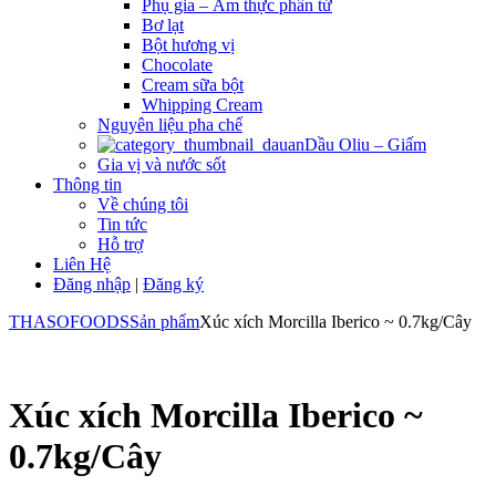
Phụ gia – Ẩm thực phân tử
Bơ lạt
Bột hương vị
Chocolate
Cream sữa bột
Whipping Cream
Nguyên liệu pha chế
Dầu Oliu – Giấm
Gia vị và nước sốt
Thông tin
Về chúng tôi
Tin tức
Hỗ trợ
Liên Hệ
Đăng nhập
|
Đăng ký
THASOFOODS
Sản phẩm
Xúc xích Morcilla Iberico ~ 0.7kg/Cây
Xúc xích Morcilla Iberico ~
0.7kg/Cây