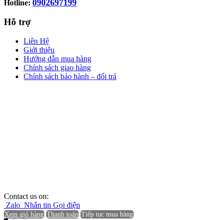
0902697199
Hotline:
Hỗ trợ
Liên Hệ
Giới thiệu
Hướng dẫn mua hàng
Chính sách giao hàng
Chính sách bảo hành – đổi trả
Contact us on:
Zalo
Nhắn tin
Gọi điện
Xem giỏ hàng
Thanh toán
Tiếp tục mua hàng