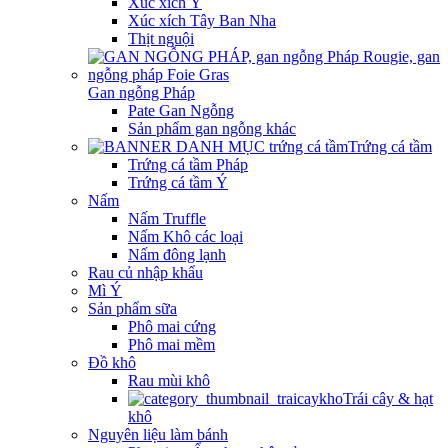
Xúc xích Ý
Xúc xích Tây Ban Nha
Thịt nguội
Gan ngỗng Pháp
Pate Gan Ngỗng
Sản phẩm gan ngỗng khác
Trứng cá tầm
Trứng cá tầm Pháp
Trứng cá tầm Ý
Nấm
Nấm Truffle
Nấm Khô các loại
Nấm đông lạnh
Rau củ nhập khẩu
Mì Ý
Sản phẩm sữa
Phô mai cứng
Phô mai mềm
Đồ khô
Rau mùi khô
Trái cây & hạt
khô
Nguyên liệu làm bánh