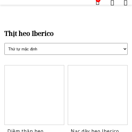
Thịt heo Iberico
Diềm thăn heo
Nạc dây heo Iberico