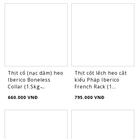
Thịt cổ (nạc dăm) heo
Thịt cốt lếch heo cắt
Iberico Boneless
kiểu Pháp Iberico
Collar (1.5kg ̵...
French Rack (1...
660.000 VNĐ
795.000 VNĐ
FLASH
SALE