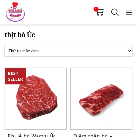
0
thịt bò Úc
BEST
SELLER
Phi lê bò Wagyu Úc
Diềm thăn bò –