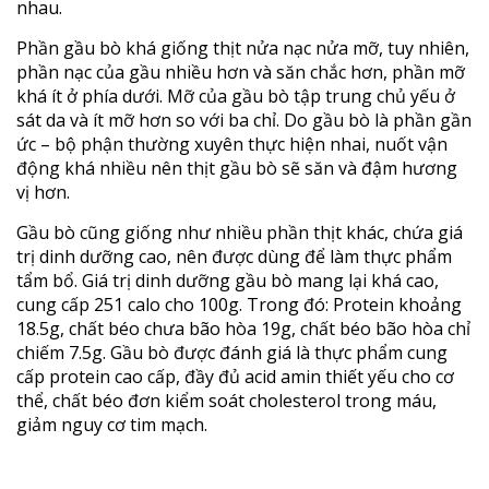
nhau.
Phần gầu bò khá giống thịt nửa nạc nửa mỡ, tuy nhiên,
phần nạc của gầu nhiều hơn và săn chắc hơn, phần mỡ
khá ít ở phía dưới. Mỡ của gầu bò tập trung chủ yếu ở
sát da và ít mỡ hơn so với ba chỉ. Do gầu bò là phần gần
ức – bộ phận thường xuyên thực hiện nhai, nuốt vận
động khá nhiều nên thịt gầu bò sẽ săn và đậm hương
vị hơn.
Gầu bò cũng giống như nhiều phần thịt khác, chứa giá
trị dinh dưỡng cao, nên được dùng để làm thực phẩm
tẩm bổ. Giá trị dinh dưỡng gầu bò mang lại khá cao,
cung cấp 251 calo cho 100g. Trong đó: Protein khoảng
18.5g, chất béo chưa bão hòa 19g, chất béo bão hòa chỉ
chiếm 7.5g. Gầu bò được đánh giá là thực phẩm cung
cấp protein cao cấp, đầy đủ acid amin thiết yếu cho cơ
thể, chất béo đơn kiểm soát cholesterol trong máu,
giảm nguy cơ tim mạch.