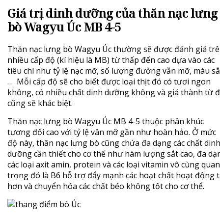
Giá trị dinh dưỡng của thăn nạc lưng
bò Wagyu Úc MB 4-5
Thăn nạc lưng bò Wagyu Úc thường sẽ được đánh giá tr
nhiều cấp độ (kí hiệu là MB) từ thấp đến cao dựa vào các
tiêu chí như tỷ lệ nạc mỡ, số lượng đường vẫn mỡ, màu sắ
… Mỗi cấp độ sẽ cho biết được loại thịt đó có tươi ngon
không, có nhiều chất dinh dưỡng không và giá thành từ 
cũng sẽ khác biệt.
Thăn nạc lưng bò Wagyu Úc MB 4-5 thuộc phân khúc
tương đối cao với tỷ lệ vân mỡ gần như hoàn hảo. Ở mức
độ này, thăn nạc lưng bò cũng chứa đa dạng các chất din
dưỡng cần thiết cho cơ thể như hàm lượng sắt cao, đa dạ
các loại axit amin, protein và các loại vitamin vô cùng quan
trọng đó là B6 hỗ trợ đẩy mạnh các hoạt chất hoạt động t
hơn và chuyển hóa các chất béo không tốt cho cơ thể.