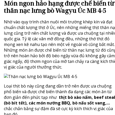
Món ngon hảo hạng được chế biến từ
thăn nạc lưng bò Wagyu Úc MB 4-5
Nhờ vào quy trình chăn nuôi môi trường khép kín và đạt
chuẩn chất lượng thịt ở Úc, nên những miếng thịt thăn nạ
lưng cũng trở nên chất lượng và được ưa chuộng tại nhiề
quốc gia. Tỷ lệ các vân mỡ đồng đều, những thớ thịt đỏ
mọng xen kẽ nahu tạo nên một vẻ ngoài vô cũng bắt mắt.
Những món ăn được chế biến từ thăn nạc lưng từ đó cũn
trở nên hoàn hảo bởi độ béo ngậy vừa đủ không gây cảm
giác ngấy, độ thơm ngon của mỡ tan chảy ra càng kích thí
vị giác của người thưởng thức.
Loại thịt bò này cũng đang dần trở nên được ưa chuộng
phổ biến và được chế biến thành đa dạng các món ăn từ
đơn giản đến phức tạp như
thịt bò xào nấm, beef stea
(bò bít tết), các món nướng BBQ, bò nấu sốt vang,…
chắc chắn bằng sự đậm đà sẽ cực kỳ kích thích vị giác của
bạn đó.