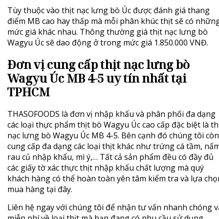
Tùy thuộc vào thịt nạc lưng bò Úc được đánh giá thang
điểm MB cao hay thấp mà mỗi phân khúc thịt sẽ có nhữn
mức giá khác nhau. Thông thường giá thịt nạc lưng bò
Wagyu Úc sẽ dao động ở trong mức giá 1.850.000 VNĐ.
Đơn vị cung cấp thịt nạc lưng bò
Wagyu Úc MB 4-5 uy tín nhất tại
TPHCM
THASOFOODS
là đơn vị nhập khẩu và phân phối đa dạng
các loại thực phẩm
thịt bò Wagyu Úc
cao cấp đặc biệt là th
nạc lưng bò Wagyu Úc MB 4-5. Bên cạnh đó chúng tôi còn
cung cấp đa dạng các loại thịt khác như trứng cá tầm, nấm
rau củ nhập khẩu, mì ý,… Tất cả sản phẩm đều có đầy đủ
các giấy tờ xác thực thịt nhập khẩu chất lượng mà quý
khách hàng có thể hoàn toàn yên tâm kiểm tra và lựa chọ
mua hàng tại đây.
Liên hệ ngay với chúng tôi để nhận tư vấn nhanh chóng v
miễn phí về loại thịt mà bạn đang có nhu cầu sử dụng.