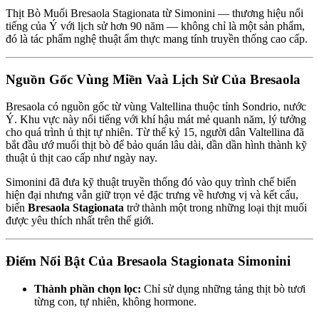
Thịt Bò Muối Bresaola Stagionata từ Simonini — thương hiệu nổi
tiếng của Ý với lịch sử hơn 90 năm — không chỉ là một sản phẩm,
đó là tác phẩm nghệ thuật ẩm thực mang tính truyền thống cao cấp.
Nguồn Gốc Vùng Miền Vaà Lịch Sử Của Bresaola
Bresaola có nguồn gốc từ vùng Valtellina thuộc tỉnh Sondrio, nước
Ý. Khu vực này nổi tiếng với khí hậu mát mẻ quanh năm, lý tưởng
cho quá trình ủ thịt tự nhiên. Từ thế kỷ 15, người dân Valtellina đã
bắt đầu ướ muối thịt bò để bảo quán lâu dài, dần dần hình thành kỹ
thuật ủ thịt cao cấp như ngày nay.
Simonini đã đưa kỹ thuật truyền thống đó vào quy trình chế biến
hiện đại nhưng vẫn giữ trọn vẻ đặc trưng về hương vị và kết cấu,
biến
Bresaola Stagionata
trở thành một trong những loại thịt muối
được yêu thích nhất trên thế giới.
Điểm Nổi Bật Của Bresaola Stagionata Simonini
Thành phần chọn lọc:
Chỉ sử dụng những tảng thịt bò tươi
từng con, tự nhiên, không hormone.