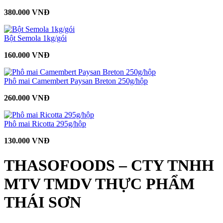
380.000 VNĐ
Bột Semola 1kg/gói
160.000 VNĐ
Phô mai Camembert Paysan Breton 250g/hộp
260.000 VNĐ
Phô mai Ricotta 295g/hộp
130.000 VNĐ
THASOFOODS – CTY TNHH
MTV TMDV THỰC PHẨM
THÁI SƠN