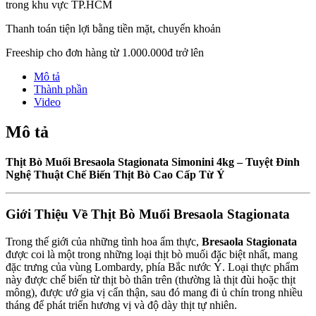
trong khu vực TP.HCM
Thanh toán tiện lợi bằng tiền mặt, chuyển khoản
Freeship cho đơn hàng từ 1.000.000đ trở lên
Mô tả
Thành phần
Video
Mô tả
Thịt Bò Muối Bresaola Stagionata Simonini 4kg – Tuyệt Đỉnh
Nghệ Thuật Chế Biến Thịt Bò Cao Cấp Từ Ý
Giới Thiệu Về Thịt Bò Muối Bresaola Stagionata
Trong thế giới của những tình hoa ẩm thực,
Bresaola Stagionata
được coi là một trong những loại thịt bò muối đặc biệt nhất, mang
đặc trưng của vùng Lombardy, phía Bắc nước Ý. Loại thực phẩm
này được chế biến từ thịt bò thân trên (thường là thịt đùi hoặc thịt
mông), được ướ gia vị cẩn thận, sau đó mang đi ủ chín trong nhiều
tháng để phát triển hương vị và độ dày thịt tự nhiên.