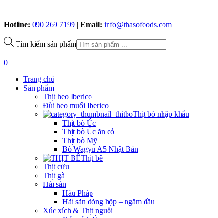
Hotline:
090 269 7199
|
Email:
info@thasofoods.com
Tìm kiếm sản phẩm
0
Trang chủ
Sản phẩm
Thịt heo Iberico
Đùi heo muối Iberico
Thịt bò nhập khẩu
Thịt bò Úc
Thịt bò Úc ăn cỏ
Thịt bò Mỹ
Bò Wagyu A5 Nhật Bản
Thịt bê
Thịt cừu
Thịt gà
Hải sản
Hàu Pháp
Hải sản đóng hộp – ngâm dầu
Xúc xích & Thịt nguội