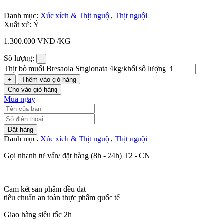
Danh mục:
Xúc xích & Thịt nguội
,
Thịt nguội
Xuất xứ: Ý
1.300.000
VNĐ
/KG
Số lượng:
-
Thịt bò muối Bresaola Stagionata 4kg/khối số lượng
+
Thêm vào giỏ hàng
Cho vào giỏ hàng
Mua ngay
Đặt hàng
Danh mục:
Xúc xích & Thịt nguội
,
Thịt nguội
Gọi nhanh tư vấn/ đặt hàng (8h - 24h) T2 - CN
Cam kết sản phẩm đều đạt
tiêu chuẩn an toàn thực phẩm quốc tế
Giao hàng siêu tốc 2h