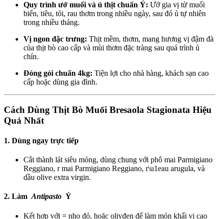
Quy trình ướ muối và ủ thịt chuẩn Ý:
Ướ gia vị từ muối
biển, tiêu, tỏi, rau thơm trong nhiều ngày, sau đó ủ tự nhiên
trong nhiều tháng.
Vị ngon đặc trưng:
Thịt mềm, thơm, mang hương vị đậm đà
của thịt bò cao cấp và mùi thơm đặc tràng sau quá trình ủ
chín.
Đóng gói chuẩn 4kg:
Tiện lợi cho nhà hàng, khách sạn cao
cấp hoặc dùng gia đình.
Cách Dùng Thịt Bò Muối Bresaola Stagionata Hiệu
Quả Nhất
1.
Dùng ngay trực tiếp
Cắt thành lát siêu mỏng, dùng chung với phô mai Parmigiano
Reggiano, r mai Parmigiano Reggiano, r\u1eau arugula, và
dầu olive extra virgin.
2.
Làm
Antipasto
Ý
Kết hợp với = nho đỏ, hoặc olivđen để làm món khẩi vị cao