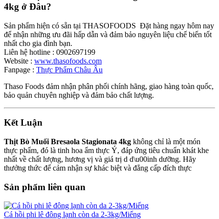
4kg ở Đâu?
Sản phẩm hiện có sẵn tại THASOFOODS Đặt hàng ngay hôm nay
để nhận những ưu đãi hấp dẫn và đảm bảo nguyên liệu chế biến tốt
nhất cho gia đình bạn.
Liên hệ hotline : 0902697199
Website :
www.thasofoods.com
Fanpage :
Thực Phẩm Châu Âu
Thaso Foods đảm nhận phân phối chính hãng, giao hàng toàn quốc,
bảo quản chuyên nghiệp và đảm bảo chất lượng.
Kết Luận
Thịt Bò Muối Bresaola Stagionata 4kg
không chỉ là một món
thực phẩm, đó là tinh hoa ẩm thực Ý, đáp ứng tiêu chuẩn khát khe
nhất về chất lượng, hương vị và giá trị d d\u00inh dưỡng. Hãy
thưởng thức để cảm nhận sự khác biệt và đẳng cấp đích thực
Sản phẩm liên quan
Cá hồi phi lê đông lạnh còn da 2-3kg/Miếng