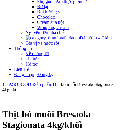
Phụ gia – Ẩm thực phân tử
Bơ lạt
Bột hương vị
Chocolate
Cream sữa bột
Whipping Cream
Nguyên liệu pha chế
Dầu Oliu – Giấm
Gia vị và nước sốt
Thông tin
Về chúng tôi
Tin tức
Hỗ trợ
Liên Hệ
Đăng nhập
|
Đăng ký
THASOFOODS
Sản phẩm
Thịt bò muối Bresaola Stagionata
4kg/khối
Thịt bò muối Bresaola
Stagionata 4kg/khối