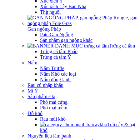
Xúc xích Ý
Xúc xích Tây Ban Nha
Thịt nguội
Gan ngỗng Pháp
Pate Gan Ngỗng
Sản phẩm gan ngỗng khác
Trứng cá tầm
Trứng cá tầm Pháp
Trứng cá tầm Ý
Nấm
Nấm Truffle
Nấm Khô các loại
Nấm đông lạnh
Rau củ nhập khẩu
Mì Ý
Sản phẩm sữa
Phô mai cứng
Phô mai mềm
Đồ khô
Rau mùi khô
Trái cây & hạt
khô
Nguyên liệu làm bánh