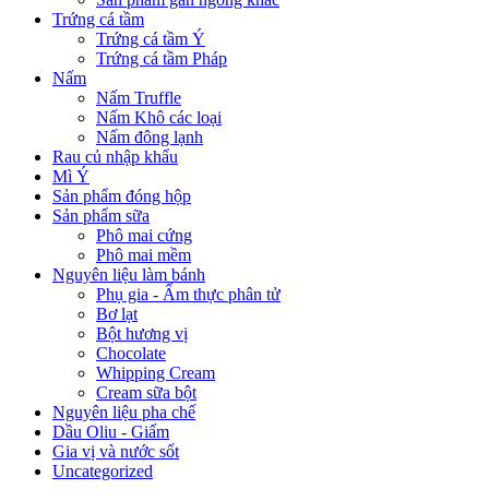
Trứng cá tầm
Trứng cá tầm Ý
Trứng cá tầm Pháp
Nấm
Nấm Truffle
Nấm Khô các loại
Nấm đông lạnh
Rau củ nhập khẩu
Mì Ý
Sản phẩm đóng hộp
Sản phẩm sữa
Phô mai cứng
Phô mai mềm
Nguyên liệu làm bánh
Phụ gia - Ẩm thực phân tử
Bơ lạt
Bột hương vị
Chocolate
Whipping Cream
Cream sữa bột
Nguyên liệu pha chế
Dầu Oliu - Giấm
Gia vị và nước sốt
Uncategorized