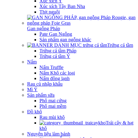
Xúc xích Ý
Xúc xích Tây Ban Nha
Thịt nguội
Gan ngỗng Pháp
Pate Gan Ngỗng
Sản phẩm gan ngỗng khác
Trứng cá tầm
Trứng cá tầm Pháp
Trứng cá tầm Ý
Nấm
Nấm Truffle
Nấm Khô các loại
Nấm đông lạnh
Rau củ nhập khẩu
Mì Ý
Sản phẩm sữa
Phô mai cứng
Phô mai mềm
Đồ khô
Rau mùi khô
Trái cây & hạt
khô
Nguyên liệu làm bánh