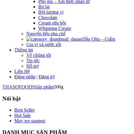
Phụ gia – Ẩm thực phân tử
Bơ lạt
Bột hương vị
Chocolate
Cream sữa bột
Whipping Cream
Nguyên liệu pha chế
Dầu Oliu – Giấm
Gia vị và nước sốt
Thông tin
Về chúng tôi
Tin tức
Hỗ trợ
Liên Hệ
Đăng nhập
|
Đăng ký
THASOFOODS
Sản phẩm
500g
Nổi bật
Best Seller
Hot Sale
May we suggest
DANH MỤC SẢN PHẨM