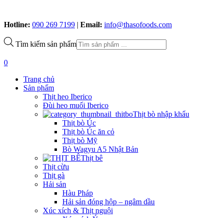
Hotline:
090 269 7199
|
Email:
info@thasofoods.com
Tìm kiếm sản phẩm
0
Trang chủ
Sản phẩm
Thịt heo Iberico
Đùi heo muối Iberico
Thịt bò nhập khẩu
Thịt bò Úc
Thịt bò Úc ăn cỏ
Thịt bò Mỹ
Bò Wagyu A5 Nhật Bản
Thịt bê
Thịt cừu
Thịt gà
Hải sản
Hàu Pháp
Hải sản đóng hộp – ngâm dầu
Xúc xích & Thịt nguội