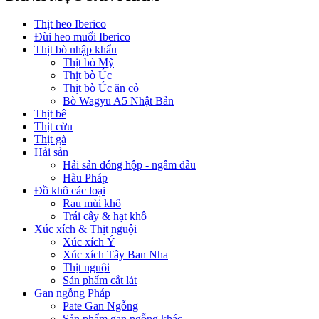
Thịt heo Iberico
Đùi heo muối Iberico
Thịt bò nhập khẩu
Thịt bò Mỹ
Thịt bò Úc
Thịt bò Úc ăn cỏ
Bò Wagyu A5 Nhật Bản
Thịt bê
Thịt cừu
Thịt gà
Hải sản
Hải sản đóng hộp - ngâm dầu
Hàu Pháp
Đồ khô các loại
Rau mùi khô
Trái cây & hạt khô
Xúc xích & Thịt nguội
Xúc xích Ý
Xúc xích Tây Ban Nha
Thịt nguội
Sản phẩm cắt lát
Gan ngỗng Pháp
Pate Gan Ngỗng
Sản phẩm gan ngỗng khác