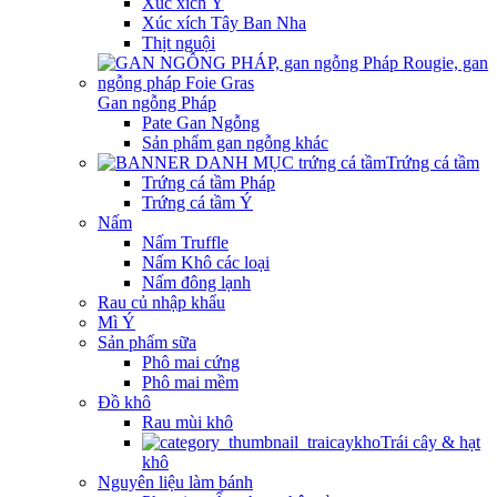
Xúc xích Ý
Xúc xích Tây Ban Nha
Thịt nguội
Gan ngỗng Pháp
Pate Gan Ngỗng
Sản phẩm gan ngỗng khác
Trứng cá tầm
Trứng cá tầm Pháp
Trứng cá tầm Ý
Nấm
Nấm Truffle
Nấm Khô các loại
Nấm đông lạnh
Rau củ nhập khẩu
Mì Ý
Sản phẩm sữa
Phô mai cứng
Phô mai mềm
Đồ khô
Rau mùi khô
Trái cây & hạt
khô
Nguyên liệu làm bánh