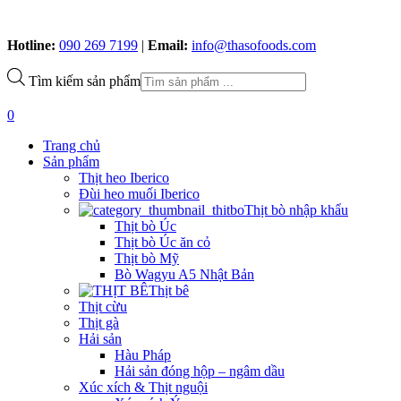
Hotline:
090 269 7199
|
Email:
info@thasofoods.com
Tìm kiếm sản phẩm
0
Trang chủ
Sản phẩm
Thịt heo Iberico
Đùi heo muối Iberico
Thịt bò nhập khẩu
Thịt bò Úc
Thịt bò Úc ăn cỏ
Thịt bò Mỹ
Bò Wagyu A5 Nhật Bản
Thịt bê
Thịt cừu
Thịt gà
Hải sản
Hàu Pháp
Hải sản đóng hộp – ngâm dầu
Xúc xích & Thịt nguội