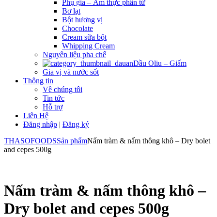
Phụ gia – Ẩm thực phân tử
Bơ lạt
Bột hương vị
Chocolate
Cream sữa bột
Whipping Cream
Nguyên liệu pha chế
Dầu Oliu – Giấm
Gia vị và nước sốt
Thông tin
Về chúng tôi
Tin tức
Hỗ trợ
Liên Hệ
Đăng nhập
|
Đăng ký
THASOFOODS
Sản phẩm
Nấm tràm & nấm thông khô – Dry bolet
and cepes 500g
Nấm tràm & nấm thông khô –
Dry bolet and cepes 500g