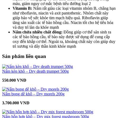
máu, giảm nguy cơ mắc bệnh tiểu đường loại 2
Vitamin B:
Nấm rất giàu các loại vitamin nhóm B, chẳng hạn
như riboflavin, niacin và axit pantothenic. Nhóm chất này
giúp bảo vệ sức khỏe tim mạch hiệu quả. Riboflavin giúp
tăng sản xuất các tế bào hồng cầu. Niacin tốt cho hệ tiêu hóa
và duy trì làn da khỏe mạnh
Nấm chứa nhiều chất đồng:
Đồng giúp cơ thể sản sinh ra
các tế bào hồng cầu, tế bào này được sử dụng để cung cấp
oxy đến khắp cơ thể. Ngoài ra, khoáng chất này còn giúp duy
trì xương và dây thần kinh khỏe mạnh
Sản phẩm liên quan
Nấm kèn khô – Dry death trumpet 500g
550.000 VNĐ
Nấm bụng dê khô – Dry morels 200g
3.700.000 VNĐ
Nấm hỗn hợp khô – Dry mix forest mushroom 500g