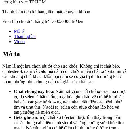
trong khu vực TP.HCM
Thanh toán tiện lợi bằng tiền mặt, chuyển khoản
Freeship cho đơn hàng từ 1.000.000đ trở lên
Mô tả
Thành phần
Video
Mô tả
Nấm là một lựa chọn rất tốt cho sức khỏe. Không chỉ ít chất béo,
cholesterol, natri và calo mà nấm còn chứa nhiều chất xơ, vitamin và
các khoáng chất khác. Mỗi loại nấm sẽ có giá trị dinh dưỡng khác
nhau, nhưng nhìn chung nấm rất giàu các chất sau:
Chất chống oxy hóa:
Nấm rất giàu chất chống oxy hóa được
gọi là selen. Chất chống oxy hóa giúp bảo vệ cơ thể khỏi tác
hại của các gốc tự do – nguyên nhân dẫn đến các bệnh như
tim và ung thư. Ngoài ra, selen còn giúp chống lão hóa và
tăng cường hệ miễn dịch.
Beta-glucan:
một chất xơ hòa tan được tìm thấy trong nấm,
có tác dụng cải thiện cholesterol và tăng cường sức khỏe tim
mạch. Nó cũng giúp cơ thể điều chỉnh lượng đường trong