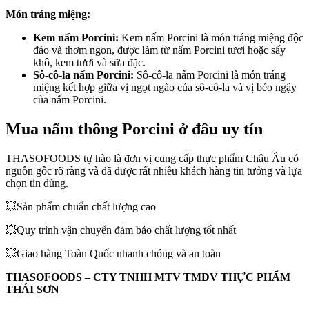
Món tráng miệng:
Kem nấm Porcini:
Kem nấm Porcini là món tráng miệng độc
đáo và thơm ngon, được làm từ nấm Porcini tươi hoặc sấy
khô, kem tươi và sữa đặc.
Sô-cô-la nấm Porcini:
Sô-cô-la nấm Porcini là món tráng
miệng kết hợp giữa vị ngọt ngào của sô-cô-la và vị béo ngậy
của nấm Porcini.
Mua nấm thông Porcini ở đâu uy tín
THASOFOODS tự hào là đơn vị cung cấp thực phẩm Châu Âu có
nguồn gốc rõ ràng và đã được rất nhiều khách hàng tin tưởng và lựa
chọn tin dùng.
💥Sản phẩm chuẩn chất lượng cao
💥Quy trình vận chuyển đảm bảo chất lượng tốt nhất
💥Giao hàng Toàn Quốc nhanh chóng và an toàn
THASOFOODS – CTY TNHH MTV TMDV THỰC PHẨM
THÁI SƠN