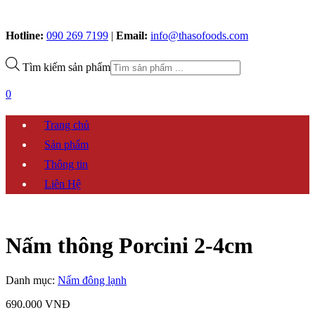
Hotline:
090 269 7199
|
Email:
info@thasofoods.com
Tìm kiếm sản phẩm
0
Trang chủ
Sản phẩm
Thông tin
Liên Hệ
Nấm thông Porcini 2-4cm
Danh mục:
Nấm đông lạnh
690.000
VNĐ