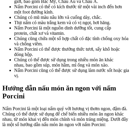
giới, bao gồm Bắc Mỹ, Châu Âu và Châu Á.
Nấm Porcini có thể có kích thước từ một vài inch đến hơn
một foot đường kính.
Chúng có mũ màu nâu lớn và cuống dày, chắc.
Thịt nấm có màu trắng kem và có vị ngọt, hơi hăng.
Nấm Porcini là một nguồn dinh dưỡng tốt, cung cấp
protein, chất xơ và vitamin.
Chúng cũng chứa một số hợp chất có đặc tính chống oxy hóa
và chống viêm.
Nấm Porcini có thể được thưởng thức tươi, sấy khô hoặc
đóng hộp.
Chúng có thể được sử dụng trong nhiều món ăn khác
nhau, bao gồm súp, món hầm, mì ống và món xào.
Nấm Porcini cũng có thể được sử dụng làm nước sốt hoặc gia
vị.
Hướng dẫn nấu món ăn ngon với nấm
Porcini
Nấm Porcini là một loại nấm quý với hương vị thơm ngon, đậm đà.
Chúng có thể được sử dụng để chế biến nhiều món ăn ngon khác
nhau, từ món khai vị đến món chính và món tráng miệng. Dưới đây
là một số hướng dẫn nấu món ăn ngon với nấm Porcini: