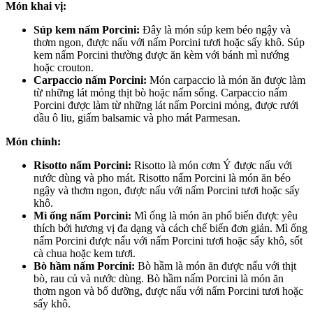
Món khai vị:
Súp kem nấm Porcini:
Đây là món súp kem béo ngậy và
thơm ngon, được nấu với nấm Porcini tươi hoặc sấy khô. Súp
kem nấm Porcini thường được ăn kèm với bánh mì nướng
hoặc crouton.
Carpaccio nấm Porcini:
Món carpaccio là món ăn được làm
từ những lát mỏng thịt bò hoặc nấm sống. Carpaccio nấm
Porcini được làm từ những lát nấm Porcini mỏng, được rưới
dầu ô liu, giấm balsamic và pho mát Parmesan.
Món chính:
Risotto nấm Porcini:
Risotto là món cơm Ý được nấu với
nước dùng và pho mát. Risotto nấm Porcini là món ăn béo
ngậy và thơm ngon, được nấu với nấm Porcini tươi hoặc sấy
khô.
Mì ống nấm Porcini:
Mì ống là món ăn phổ biến được yêu
thích bởi hương vị đa dạng và cách chế biến đơn giản. Mì ống
nấm Porcini được nấu với nấm Porcini tươi hoặc sấy khô, sốt
cà chua hoặc kem tươi.
Bò hầm nấm Porcini:
Bò hầm là món ăn được nấu với thịt
bò, rau củ và nước dùng. Bò hầm nấm Porcini là món ăn
thơm ngon và bổ dưỡng, được nấu với nấm Porcini tươi hoặc
sấy khô.