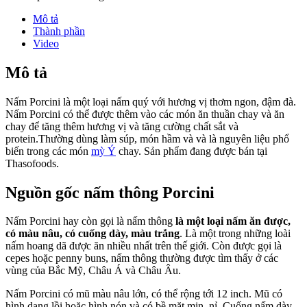
Mô tả
Thành phần
Video
Mô tả
Nấm Porcini là một loại nấm quý với hương vị thơm ngon, đậm đà.
Nấm Porcini có thể được thêm vào các món ăn thuần chay và ăn
chay để tăng thêm hương vị và tăng cường chất sắt và
protein.Thường dùng làm súp, món hầm và và là nguyên liệu phổ
biến trong các món
mỳ Ý
chay. Sản phẩm đang được bán tại
Thasofoods.
Nguồn gốc nấm thông Porcini
Nấm Porcini hay còn gọi là nấm thông
là một loại nấm ăn được,
có màu nâu, có cuống dày, màu trắng
. Là một trong những loài
nấm hoang dã được ăn nhiều nhất trên thế giới. Còn được gọi là
cepes hoặc penny buns, nấm thông thường được tìm thấy ở các
vùng của Bắc Mỹ, Châu Á và Châu Âu.
Nấm Porcini có mũ màu nâu lớn, có thể rộng tới 12 inch. Mũ có
hình dạng lồi hoặc hình nón và có bề mặt mịn, nỉ. Cuống nấm dày