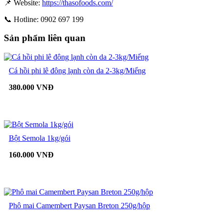
📌 Website:
https://thasofoods.com/
📞 Hotline: 0902 697 199
Sản phẩm liên quan
Cá hồi phi lê đông lạnh còn da 2-3kg/Miếng
380.000 VNĐ
Bột Semola 1kg/gói
160.000 VNĐ
Phô mai Camembert Paysan Breton 250g/hộp