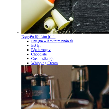
Nguyên liệu làm bánh
Phụ gia – Ẩm thực phân tử
Bơ lạt
Bột hương vị
Chocolate
Cream sữa bột
Whipping Cream