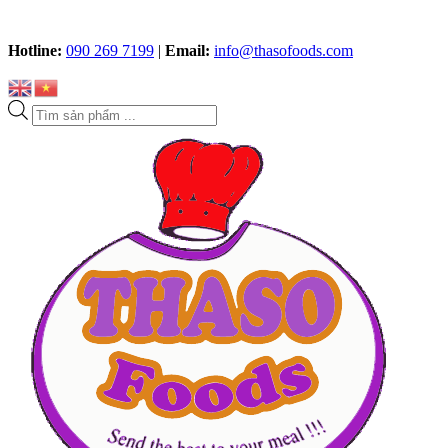
Hotline:
090 269 7199
|
Email:
info@thasofoods.com
Tìm
kiếm
sản
phẩm