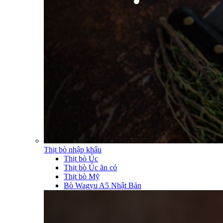
Thịt bò nhập khẩu
Thịt bò Úc
Thịt bò Úc ăn cỏ
Thịt bò Mỹ
Bò Wagyu A5 Nhật Bản