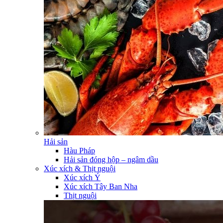
Hải sản
Hàu Pháp
Hải sản đóng hộp – ngâm dầu
Xúc xích & Thịt nguội
Xúc xích Ý
Xúc xích Tây Ban Nha
Thịt nguội