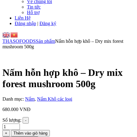
Về chúng tôi
Tin tức
Hỗ trợ
Liên Hệ
Đăng nhập
|
Đăng ký
THASOFOODS
Sản phẩm
Nấm hỗn hợp khô – Dry mix forest
mushroom 500g
Nấm hỗn hợp khô – Dry mix
forest mushroom 500g
Danh mục:
Nấm
,
Nấm Khô các loại
680.000
VNĐ
Số lượng:
-
Nấm
hỗn
+
Thêm vào giỏ hàng
hợp