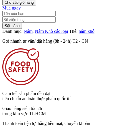
Cho vào giỏ hàng
khô
Mua ngay
-
Dry
mix
forest
Đặt hàng
mushroom
Danh mục:
Nấm
,
Nấm Khô các loại
Thẻ:
nấm khô
500g
Gọi nhanh tư vấn/ đặt hàng (8h - 24h) T2 - CN
số
lượng
Cam kết sản phẩm đều đạt
tiêu chuẩn an toàn thực phẩm quốc tế
Giao hàng siêu tốc 2h
trong khu vực TP.HCM
Thanh toán tiện lợi bằng tiền mặt, chuyển khoản