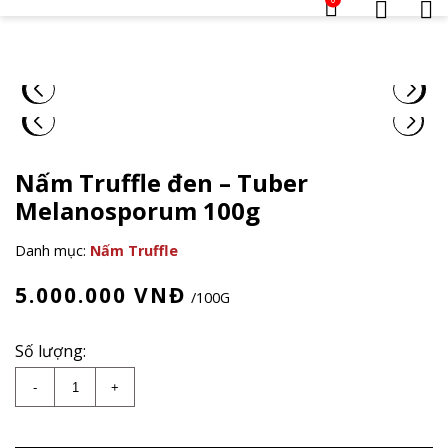
Nấm Truffle đen – Tuber
Melanosporum 100g
Danh mục:
Nấm Truffle
5.000.000
VNĐ
/100G
Số lượng:
Nấm Truffle đen - Tuber Melanosporum 100g số lư
-
+