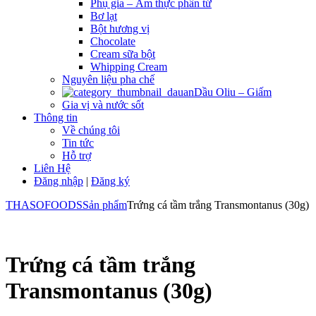
Phụ gia – Ẩm thực phân tử
Bơ lạt
Bột hương vị
Chocolate
Cream sữa bột
Whipping Cream
Nguyên liệu pha chế
Dầu Oliu – Giấm
Gia vị và nước sốt
Thông tin
Về chúng tôi
Tin tức
Hỗ trợ
Liên Hệ
Đăng nhập
|
Đăng ký
THASOFOODS
Sản phẩm
Trứng cá tầm trắng Transmontanus (30g)
Trứng cá tầm trắng
Transmontanus (30g)