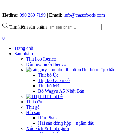
Hotline:
090 269 7199
|
Email:
info@thasofoods.com
Tìm kiếm sản phẩm
0
Trang chủ
Sản phẩm
Thịt heo Iberico
Đùi heo muối Iberico
Thịt bò nhập khẩu
Thịt bò Úc
Thịt bò Úc ăn cỏ
Thịt bò Mỹ
Bò Wagyu A5 Nhật Bản
Thịt bê
Thịt cừu
Thịt gà
Hải sản
Hàu Pháp
Hải sản đóng hộp – ngâm dầu
Xúc xích & Thịt nguội