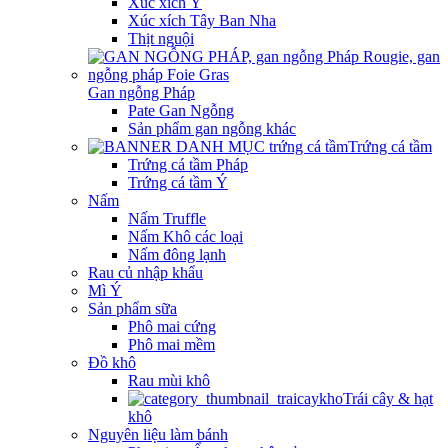
Xúc xích Ý
Xúc xích Tây Ban Nha
Thịt nguội
Gan ngỗng Pháp
Pate Gan Ngỗng
Sản phẩm gan ngỗng khác
Trứng cá tầm
Trứng cá tầm Pháp
Trứng cá tầm Ý
Nấm
Nấm Truffle
Nấm Khô các loại
Nấm đông lạnh
Rau củ nhập khẩu
Mì Ý
Sản phẩm sữa
Phô mai cứng
Phô mai mềm
Đồ khô
Rau mùi khô
Trái cây & hạt
khô
Nguyên liệu làm bánh