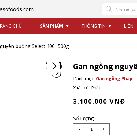
Tìm
asofoods.com
kiếm
sản
phẩm
RANG CHỦ
SẢN PHẨM
THÔNG TIN
LIÊN 
guyên buồng Select 400~500g
Gan ngỗng nguyê
Danh mục:
Gan ngỗng Pháp
Xuất xứ: Pháp
3.100.000
VNĐ
Số lượng:
Gan ngỗng nguyên buồ
-
+