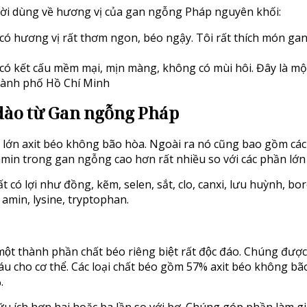
ười dùng về hương vị của gan ngỗng Pháp nguyên khối:
ó hương vị rất thơm ngon, béo ngậy. Tôi rất thích món ga
ó kết cấu mềm mại, mịn màng, không có mùi hôi. Đây là m
Thành phố Hồ Chí Minh
dào từ Gan ngỗng Pháp
 lớn axit béo không bão hòa. Ngoài ra nó cũng bao gồm các
in trong gan ngỗng cao hơn rất nhiều so với các phần lớn s
 có lợi như đồng, kẽm, selen, sắt, clo, canxi, lưu huỳnh, bo
it amin, lysine, tryptophan.
̣t thành phần chất béo riêng biệt rất độc đáo. Chúng được
 máu cho cơ thể. Các loại chất béo gồm 57% axit béo không b
.