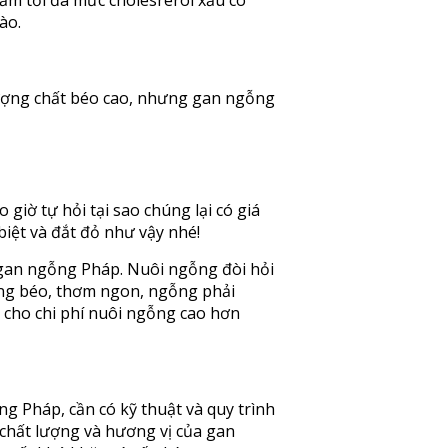
iảm tối đa mức cholesrerol xấu có
ào.
ượng chất béo cao, nhưng gan ngỗng
iờ tự hỏi tại sao chúng lại có giá
iệt và đắt đỏ như vậy nhé!
 gan ngỗng Pháp. Nuôi ngỗng đòi hỏi
gỗng béo, thơm ngon, ngỗng phải
m cho chi phí nuôi ngỗng cao hơn
g Pháp, cần có kỹ thuật và quy trình
hất lượng và hương vị của gan