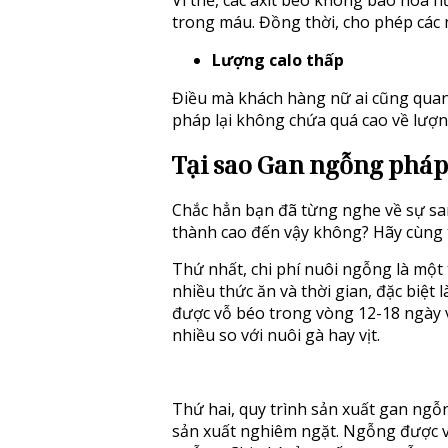
Vì thế, các axit béo không bão hòa 
trong máu. Đồng thời, cho phép các ng
Lượng calo thấp
Điều mà khách hàng nữ ai cũng quan 
pháp lại không chứa quá cao về lượn
T
ại sao Gan ngỗng pháp la
Chắc hẳn bạn đã từng nghe về sự san
thành cao đến vậy không? Hãy cùng t
Thứ nhất, chi phí nuôi ngỗng là mộ
nhiều thức ăn và thời gian, đặc biệ
được vỗ béo trong vòng 12-18 ngày v
nhiều so với nuôi gà hay vịt.
Thứ hai, quy trình sản xuất gan ngỗ
sản xuất nghiêm ngặt. Ngỗng được 