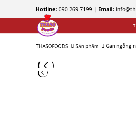
Hotline:
090 269 7199
|
Email:
info@th
T
Gan ngỗng n
THASOFOODS
Sản phẩm