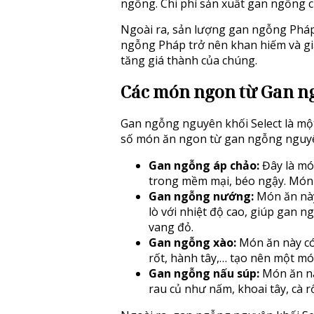
ngỗng. Chi phí sản xuất gan ngỗng c
Ngoài ra, sản lượng gan ngỗng Pháp
ngỗng Pháp trở nên khan hiếm và gi
tăng giá thành của chúng.
Các món ngon từ Gan ng
Gan ngỗng nguyên khối Select là một
số món ăn ngon từ gan ngỗng nguyên
Gan ngỗng áp chảo:
Đây là mó
trong mềm mại, béo ngậy. Món 
Gan ngỗng nướng:
Món ăn này
lò với nhiệt độ cao, giúp gan 
vang đỏ.
Gan ngỗng xào:
Món ăn này có 
rốt, hành tây,… tạo nên một m
Gan ngỗng nấu súp:
Món ăn nà
rau củ như nấm, khoai tây, cà 