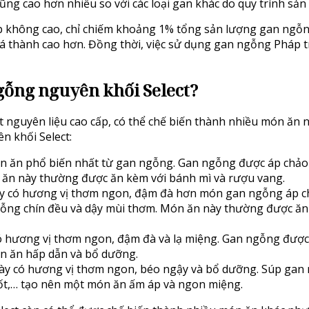
ũng cao hơn nhiều so với các loại gan khác do quy trình sản
 không cao, chỉ chiếm khoảng 1% tổng sản lượng gan ngỗng 
á thành cao hơn. Đồng thời, việc sử dụng gan ngỗng Pháp t
ỗng nguyên khối Select?
 nguyên liệu cao cấp, có thể chế biến thành nhiều món ăn 
 khối Select:
n ăn phổ biến nhất từ gan ngỗng. Gan ngỗng được áp chảo 
ăn này thường được ăn kèm với bánh mì và rượu vang.
 có hương vị thơm ngon, đậm đà hơn món gan ngỗng áp c
ngỗng chín đều và dậy mùi thơm. Món ăn này thường được ăn
hương vị thơm ngon, đậm đà và lạ miệng. Gan ngỗng được x
ón ăn hấp dẫn và bổ dưỡng.
y có hương vị thơm ngon, béo ngậy và bổ dưỡng. Súp gan n
rốt,… tạo nên một món ăn ấm áp và ngon miệng.