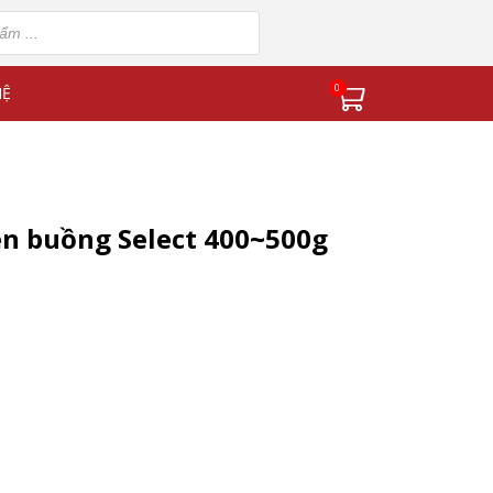
0
HỆ
n buồng Select 400~500g
ng Select 400~500g số lượng