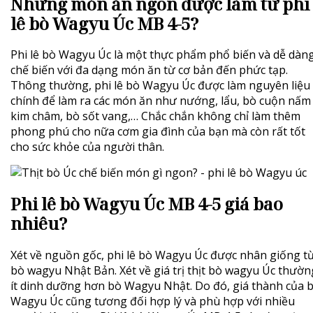
Những món ăn ngon được làm từ phi
lê bò Wagyu Úc MB 4-5?
Phi lê bò Wagyu Úc là một thực phẩm phổ biến và dễ dàn
chế biến với đa dạng món ăn từ cơ bản đến phức tạp.
Thông thường, phi lê bò Wagyu Úc được làm nguyên liệu
chính để làm ra các món ăn như nướng, lẩu, bò cuộn nấm
kim châm, bò sốt vang,… Chắc chắn không chỉ làm thêm
phong phú cho nữa cơm gia đình của bạn mà còn rất tốt
cho sức khỏe của người thân.
Phi lê bò Wagyu Úc MB 4-5 giá bao
nhiêu?
Xét về nguồn gốc, phi lê bò Wagyu Úc được nhân giống t
bò wagyu Nhật Bản. Xét về giá trị thịt bò wagyu Úc thườn
ít dinh dưỡng hơn bò Wagyu Nhật. Do đó, giá thành của 
Wagyu Úc cũng tương đối hợp lý và phù hợp với nhiều