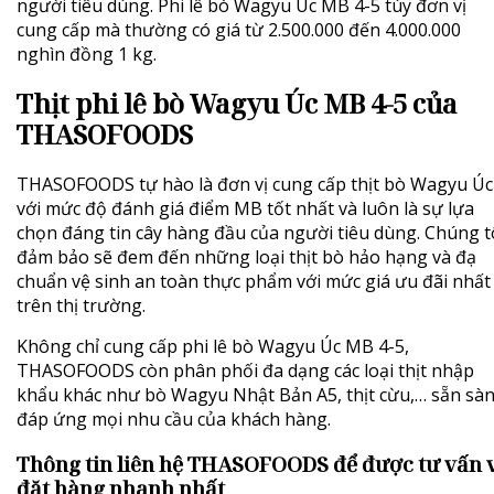
người tiêu dùng. Phi lê bò Wagyu Úc MB 4-5 tùy đơn vị
cung cấp mà thường có giá từ 2.500.000 đến 4.000.000
nghìn đồng 1 kg.
Thịt phi lê bò Wagyu Úc MB 4-5 của
THASOFOODS
THASOFOODS
tự hào là đơn vị cung cấp thịt bò Wagyu Úc
với mức độ đánh giá điểm MB tốt nhất và luôn là sự lựa
chọn đáng tin cây hàng đầu của người tiêu dùng. Chúng t
đảm bảo sẽ đem đến những loại thịt bò hảo hạng và đạ
chuẩn vệ sinh an toàn thực phẩm với mức giá ưu đãi nhất
trên thị trường.
Không chỉ cung cấp phi lê bò Wagyu Úc MB 4-5,
THASOFOODS còn phân phối đa dạng các loại thịt nhập
khẩu khác như bò Wagyu Nhật Bản A5, thịt cừu,… sẵn sà
đáp ứng mọi nhu cầu của khách hàng.
Thông tin liên hệ THASOFOODS để được tư vấn 
đặt hàng nhanh nhất