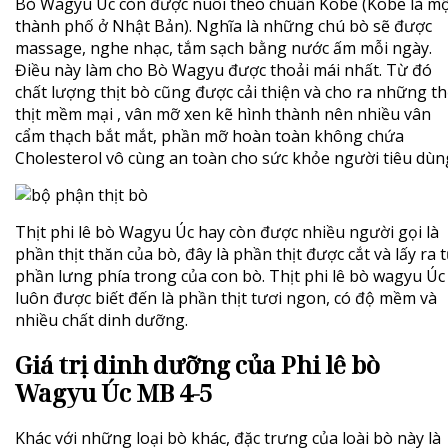
Bò Wagyu Úc còn được nuôi theo chuẩn Kobe (Kobe là m
thành phố ở Nhật Bản). Nghĩa là những chú bò sẽ được
massage, nghe nhạc, tắm sạch bằng nước ấm mỗi ngày.
Điều này làm cho Bò Wagyu được thoải mái nhất. Từ đó
chất lượng thịt bò cũng được cải thiện và cho ra những t
thịt mềm mại , vân mỡ xen kẽ hình thành nên nhiều vân
cẩm thạch bắt mắt, phần mỡ hoàn toàn không chứa
Cholesterol vô cùng an toàn cho sức khỏe người tiêu dùn
Thịt phi lê bò Wagyu Úc hay còn được nhiều người gọi là
phần thịt thăn của bò, đây là phần thịt được cắt và lấy ra 
phần lưng phía trong của con bò. Thịt phi lê bò wagyu Úc
luôn được biết đến là phần thịt tươi ngon, có độ mềm và
nhiều chất dinh dưỡng.
Giá trị dinh dưỡng của Phi lê bò
Wagyu Úc MB 4-5
Khác với những loại bò khác, đặc trưng của loài bò này là