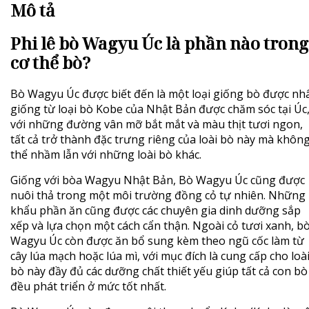
Mô tả
Phi lê bò Wagyu Úc là phần nào trong
cơ thể bò?
Bò Wagyu Úc được biết đến là một loại giống bò được nh
giống từ loại bò Kobe của Nhật Bản được chăm sóc tại Úc
với những đường vân mỡ bắt mắt và màu thịt tươi ngon,
tất cả trở thành đặc trưng riêng của loài bò này mà khôn
thể nhầm lẫn với những loài bò khác.
Giống với bòa Wagyu Nhật Bản,
Bò Wagyu Úc
cũng được
nuôi thả trong một môi trường đồng cỏ tự nhiên. Những
khẩu phần ăn cũng được các chuyên gia dinh dưỡng sắp
xếp và lựa chọn một cách cẩn thận. Ngoài cỏ tươi xanh, b
Wagyu Úc còn được ăn bổ sung kèm theo ngũ cốc làm từ
cây lúa mạch hoặc lúa mì, với mục đích là cung cấp cho loà
bò này đầy đủ các dưỡng chất thiết yếu giúp tất cả con bò
đều phát triển ở mức tốt nhất.