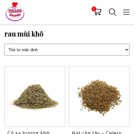
0
rau mùi khô
Cỏ xạ hương khô
Hạt cần tây – Celery