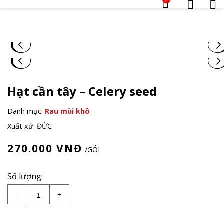
Hạt cần tây – Celery seed
Danh mục:
Rau mùi khô
Xuất xứ: ĐỨC
270.000
VNĐ
/GÓI
Số lượng:
Hạt cần tây - Celery seed số lượng
-
+