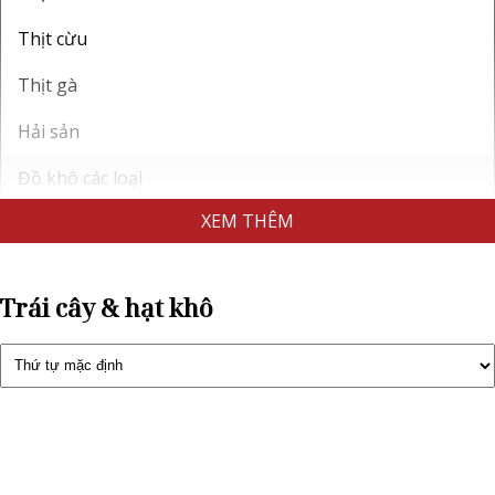
Thịt cừu
Thịt gà
Hải sản
Đồ khô các loại
Rau mùi khô
Trái cây & hạt khô
Trái cây & hạt khô
Xúc xích & Thịt nguội
Gan ngỗng Pháp
Trứng cá tầm
Nấm