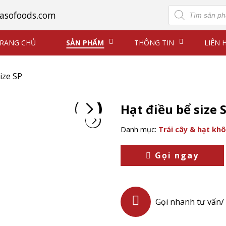
Tìm
asofoods.com
kiếm
sản
phẩm
RANG CHỦ
SẢN PHẨM
THÔNG TIN
LIÊN 
ize SP
Hạt điều bể size 
Danh mục:
Trái cây & hạt khô
Gọi ngay
Gọi nhanh tư vấn/ 