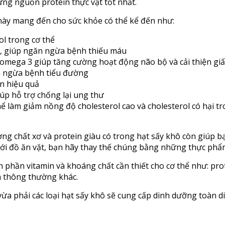
ững nguồn protein thực vật tốt nhất.
 này mang đến cho sức khỏe có thể kể đến như:
l trong cơ thể
m, giúp ngăn ngừa bệnh thiếu máu
 omega 3 giúp tăng cường hoạt động não bộ và cải thiện gi
n ngừa bệnh tiểu đường
ân hiệu quả
iúp hỗ trợ chống lại ung thư
hể làm giảm nồng độ cholesterol cao và cholesterol có hại t
g chất xơ và protein giàu có trong hạt sấy khô còn giúp b
ền với đồ ăn vặt, bạn hãy thay thế chúng bằng những thực ph
 phần vitamin và khoáng chất cần thiết cho cơ thể như: prote
 thông thường khác.
ừa phải các loại hạt sấy khô sẽ cung cấp dinh dưỡng toàn di