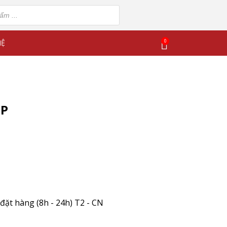
0
HỆ
SP
đặt hàng (8h - 24h) T2 - CN