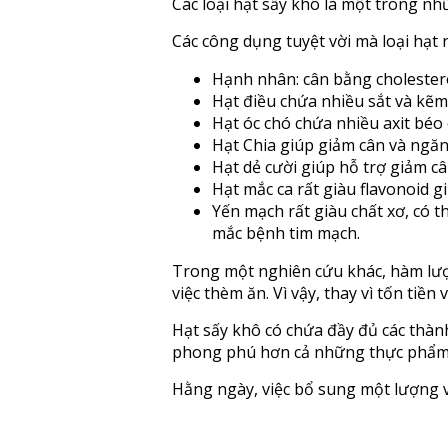
Các loại hạt sấy khô là một trong nh
Các công dụng tuyệt vời mà loại hạt
Hạnh nhân: cân bằng cholestero
Hạt điều chứa nhiều sắt và kẽ
Hạt óc chó chứa nhiều axit béo
Hạt Chia giúp giảm cân và ngă
Hạt dẻ cười giúp hỗ trợ giảm c
Hạt mắc ca rất giàu flavonoid g
Yến mạch rất giàu chất xơ, có t
mắc bệnh tim mạch.
Trong một nghiên cứu khác, hàm lượn
việc thèm ăn. Vì vậy, thay vì tốn ti
Hạt sấy khô có chứa đầy đủ các thành
phong phú hơn cả những thực phẩm
Hằng ngày, việc bổ sung một lượng v