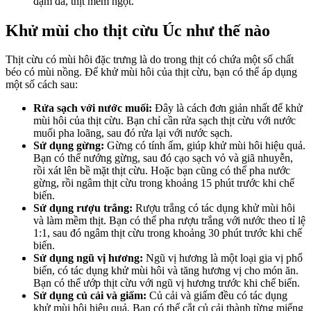
đậm đà, thịt mềm ngọt.
Khử mùi cho thịt cừu Úc như thế nào
Thịt cừu có mùi hôi đặc trưng là do trong thịt có chứa một số chất
béo có mùi nồng. Để khử mùi hôi của thịt cừu, bạn có thể áp dụng
một số cách sau:
Rửa sạch với nước muối:
Đây là cách đơn giản nhất để khử
mùi hôi của thịt cừu. Bạn chỉ cần rửa sạch thịt cừu với nước
muối pha loãng, sau đó rửa lại với nước sạch.
Sử dụng gừng:
Gừng có tính ấm, giúp khử mùi hôi hiệu quả.
Bạn có thể nướng gừng, sau đó cạo sạch vỏ và giã nhuyễn,
rồi xát lên bề mặt thịt cừu. Hoặc bạn cũng có thể pha nước
gừng, rồi ngâm thịt cừu trong khoảng 15 phút trước khi chế
biến.
Sử dụng rượu trắng:
Rượu trắng có tác dụng khử mùi hôi
và làm mềm thịt. Bạn có thể pha rượu trắng với nước theo tỉ lệ
1:1, sau đó ngâm thịt cừu trong khoảng 30 phút trước khi chế
biến.
Sử dụng ngũ vị hương:
Ngũ vị hương là một loại gia vị phổ
biến, có tác dụng khử mùi hôi và tăng hương vị cho món ăn.
Bạn có thể ướp thịt cừu với ngũ vị hương trước khi chế biến.
Sử dụng củ cải và giấm:
Củ cải và giấm đều có tác dụng
khử mùi hôi hiệu quả. Bạn có thể cắt củ cải thành từng miếng