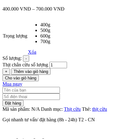
400.000
VNĐ
–
700.000
VNĐ
400g
500g
Trọng lượng
600g
700g
Xóa
Số lượng:
-
Thịt chân cừu số lượng
+
Thêm vào giỏ hàng
Cho vào giỏ hàng
Mua ngay
Đặt hàng
Mã sản phẩm:
N/A
Danh mục:
Thịt cừu
Thẻ:
thịt cừu
Gọi nhanh tư vấn/ đặt hàng (8h - 24h) T2 - CN