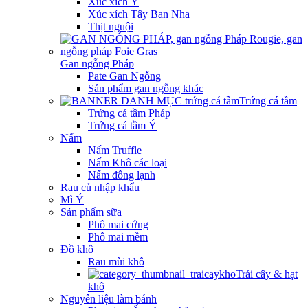
Xúc xích Ý
Xúc xích Tây Ban Nha
Thịt nguội
Gan ngỗng Pháp
Pate Gan Ngỗng
Sản phẩm gan ngỗng khác
Trứng cá tầm
Trứng cá tầm Pháp
Trứng cá tầm Ý
Nấm
Nấm Truffle
Nấm Khô các loại
Nấm đông lạnh
Rau củ nhập khẩu
Mì Ý
Sản phẩm sữa
Phô mai cứng
Phô mai mềm
Đồ khô
Rau mùi khô
Trái cây & hạt
khô
Nguyên liệu làm bánh