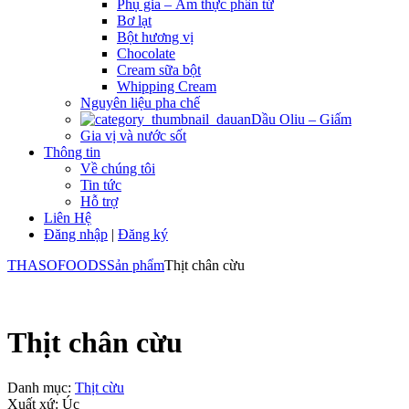
Phụ gia – Ẩm thực phân tử
Bơ lạt
Bột hương vị
Chocolate
Cream sữa bột
Whipping Cream
Nguyên liệu pha chế
Dầu Oliu – Giấm
Gia vị và nước sốt
Thông tin
Về chúng tôi
Tin tức
Hỗ trợ
Liên Hệ
Đăng nhập
|
Đăng ký
THASOFOODS
Sản phẩm
Thịt chân cừu
Thịt chân cừu
Danh mục:
Thịt cừu
Xuất xứ: Úc