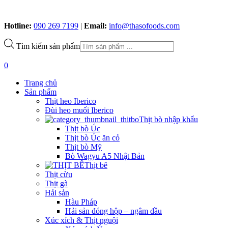
Hotline:
090 269 7199
|
Email:
info@thasofoods.com
Tìm kiếm sản phẩm
0
Trang chủ
Sản phẩm
Thịt heo Iberico
Đùi heo muối Iberico
Thịt bò nhập khẩu
Thịt bò Úc
Thịt bò Úc ăn cỏ
Thịt bò Mỹ
Bò Wagyu A5 Nhật Bản
Thịt bê
Thịt cừu
Thịt gà
Hải sản
Hàu Pháp
Hải sản đóng hộp – ngâm dầu
Xúc xích & Thịt nguội