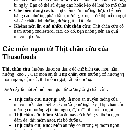
bị ngấy. Bạn có thể sử dụng dao hoặc kéo để loại bỏ mỡ thừa.
Chế biến đúng cách:
Thịt chân cừu thường được chế biến
bằng các phương pháp hầm, nướng, kho,… để thịt mềm ngọt
và các chất dinh dưỡng được giữ lại tối đa.
Không nên ăn quá nhiều thịt chân cừu:
Thịt chân cừu có
hàm lượng cholesterol cao, do đó, bạn không nên ăn quá
nhiều thịt cừu.
Các món ngon từ Thịt chân cừu của
Thasofoods
Thịt chân cừu
thường được sử dụng để chế biến các món hầm,
nướng, kho,… Các món ăn từ
Thịt chân cừu
thường có hương vị
thơm ngon, đậm đà, thịt mềm ngọt, rất bổ dưỡng.
Dưới đây là một số món ăn ngon từ xương ống chân cừu:
Thịt chân cừu nướng:
Đây là món ăn truyền thống của
nhiều nước, đặc biệt là các nước phương Tây. Thịt chân cừu
nướng có hương vị thơm ngon, đậm đà, thịt mềm ngọt.
Thịt chân cừu hầm:
Món ăn này có hương vị thơm ngon,
đậm đà, thịt mềm ngọt, rất bổ dưỡng.
Thịt chân cừu kho:
Món ăn này có hương vị thơm ngon,