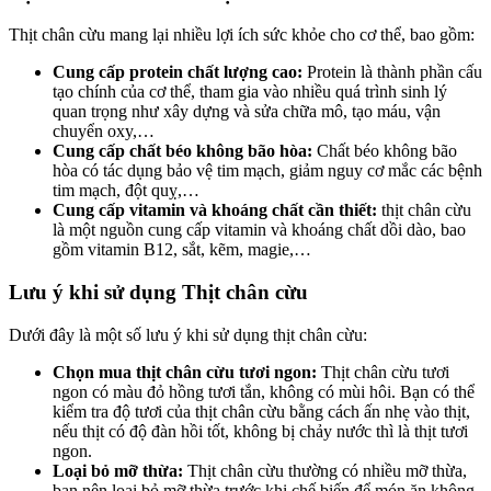
Thịt chân cừu mang lại nhiều lợi ích sức khỏe cho cơ thể, bao gồm:
Cung cấp protein chất lượng cao:
Protein là thành phần cấu
tạo chính của cơ thể, tham gia vào nhiều quá trình sinh lý
quan trọng như xây dựng và sửa chữa mô, tạo máu, vận
chuyển oxy,…
Cung cấp chất béo không bão hòa:
Chất béo không bão
hòa có tác dụng bảo vệ tim mạch, giảm nguy cơ mắc các bệnh
tim mạch, đột quỵ,…
Cung cấp vitamin và khoáng chất cần thiết:
thịt chân cừu
là một nguồn cung cấp vitamin và khoáng chất dồi dào, bao
gồm vitamin B12, sắt, kẽm, magie,…
Lưu ý khi sử dụng
Thịt chân cừu
Dưới đây là một số lưu ý khi sử dụng thịt chân cừu:
Chọn mua thịt chân cừu tươi ngon:
Thịt chân cừu tươi
ngon có màu đỏ hồng tươi tắn, không có mùi hôi. Bạn có thể
kiểm tra độ tươi của thịt chân cừu bằng cách ấn nhẹ vào thịt,
nếu thịt có độ đàn hồi tốt, không bị chảy nước thì là thịt tươi
ngon.
Loại bỏ mỡ thừa:
Thịt chân cừu thường có nhiều mỡ thừa,
bạn nên loại bỏ mỡ thừa trước khi chế biến để món ăn không