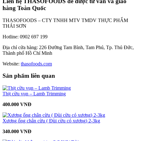
Liên hệ THASOFOODS để được tư vấn và giao
hàng Toàn Quốc
THASOFOODS – CTY TNHH MTV TMDV THỰC PHẨM
THÁI SƠN
Hotline: 0902 697 199
Địa chỉ cửa hàng: 226 Đường Tam Bình, Tam Phú, Tp. Thủ Đức,
Thành phố Hồ Chí Minh
Website:
thasofoods.com
Sản phẩm liên quan
Thịt cừu vụn – Lamb Trimming
400.000 VNĐ
Xương ống chân cừu ( Đùi cừu có xương) 2-3kg
340.000 VNĐ