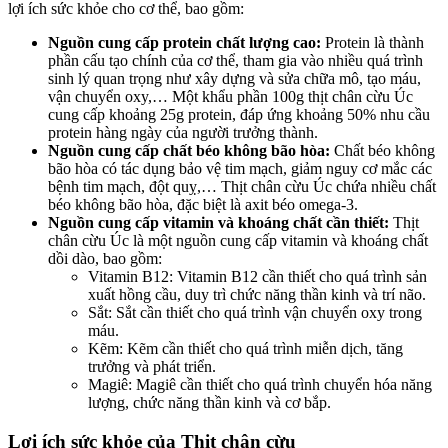
lợi ích sức khỏe cho cơ thể, bao gồm:
Nguồn cung cấp protein chất lượng cao:
Protein là thành
phần cấu tạo chính của cơ thể, tham gia vào nhiều quá trình
sinh lý quan trọng như xây dựng và sửa chữa mô, tạo máu,
vận chuyển oxy,… Một khẩu phần 100g thịt chân cừu Úc
cung cấp khoảng 25g protein, đáp ứng khoảng 50% nhu cầu
protein hàng ngày của người trưởng thành.
Nguồn cung cấp chất béo không bão hòa:
Chất béo không
bão hòa có tác dụng bảo vệ tim mạch, giảm nguy cơ mắc các
bệnh tim mạch, đột quỵ,… Thịt chân cừu Úc chứa nhiều chất
béo không bão hòa, đặc biệt là axit béo omega-3.
Nguồn cung cấp vitamin và khoáng chất cần thiết:
Thịt
chân cừu Úc là một nguồn cung cấp vitamin và khoáng chất
dồi dào, bao gồm:
Vitamin B12: Vitamin B12 cần thiết cho quá trình sản
xuất hồng cầu, duy trì chức năng thần kinh và trí não.
Sắt: Sắt cần thiết cho quá trình vận chuyển oxy trong
máu.
Kẽm: Kẽm cần thiết cho quá trình miễn dịch, tăng
trưởng và phát triển.
Magiê: Magiê cần thiết cho quá trình chuyển hóa năng
lượng, chức năng thần kinh và cơ bắp.
Lợi ích sức khỏe của
Thịt chân cừu