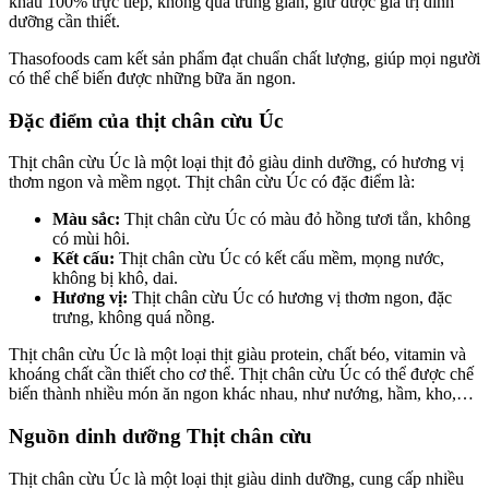
khẩu 100% trực tiếp, không qua trung gian, giữ được giá trị dinh
dưỡng cần thiết.
Thasofoods cam kết sản phẩm đạt chuẩn chất lượng, giúp mọi người
có thể chế biến được những bữa ăn ngon.
Đặc điểm của thịt chân cừu Úc
Thịt chân cừu Úc là một loại thịt đỏ giàu dinh dưỡng, có hương vị
thơm ngon và mềm ngọt. Thịt chân cừu Úc có đặc điểm là:
Màu sắc:
Thịt chân cừu Úc có màu đỏ hồng tươi tắn, không
có mùi hôi.
Kết cấu:
Thịt chân cừu Úc có kết cấu mềm, mọng nước,
không bị khô, dai.
Hương vị:
Thịt chân cừu Úc có hương vị thơm ngon, đặc
trưng, không quá nồng.
Thịt chân cừu Úc là một loại thịt giàu protein, chất béo, vitamin và
khoáng chất cần thiết cho cơ thể. Thịt chân cừu Úc có thể được chế
biến thành nhiều món ăn ngon khác nhau, như nướng, hầm, kho,…
Nguồn dinh dưỡng Thịt chân cừu
Thịt chân cừu Úc là một loại thịt giàu dinh dưỡng, cung cấp nhiều