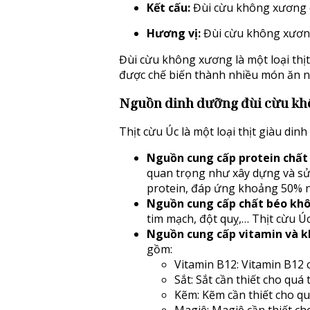
Kết cấu:
Đùi cừu không xương c
Hương vị:
Đùi cừu không xương
Đùi cừu không xương là một loại thịt
được chế biến thành nhiều món ăn 
Nguồn dinh dưỡng đùi cừu k
Thịt cừu Úc là một loại thịt giàu din
Nguồn cung cấp protein chất
quan trọng như xây dựng và sử
protein, đáp ứng khoảng 50% n
Nguồn cung cấp chất béo khô
tim mạch, đột quỵ,… Thịt cừu Ú
Nguồn cung cấp vitamin và kh
gồm:
Vitamin B12: Vitamin B12 c
Sắt: Sắt cần thiết cho quá
Kẽm: Kẽm cần thiết cho quá
Magiê: Magiê cần thiết ch