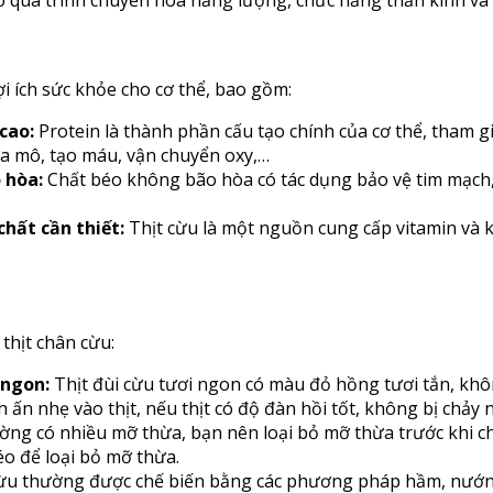
i ích sức khỏe cho cơ thể, bao gồm:
cao:
Protein là thành phần cấu tạo chính của cơ thể, tham gi
a mô, tạo máu, vận chuyển oxy,…
 hòa:
Chất béo không bão hòa có tác dụng bảo vệ tim mạch,
hất cần thiết:
Thịt cừu là một nguồn cung cấp vitamin và 
thịt chân cừu:
 ngon:
Thịt đùi cừu tươi ngon có màu đỏ hồng tươi tắn, khôn
 ấn nhẹ vào thịt, nếu thịt có độ đàn hồi tốt, không bị chảy n
ờng có nhiều mỡ thừa, bạn nên loại bỏ mỡ thừa trước khi c
o để loại bỏ mỡ thừa.
cừu thường được chế biến bằng các phương pháp hầm, nướng