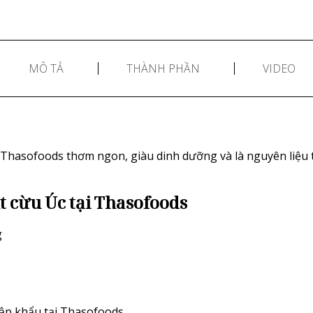
MÔ TẢ
THÀNH PHẦN
VIDEO
Thasofoods thơm ngon, giàu dinh dưỡng và là nguyên liệu 
t cừu Úc tại Thasofoods
g
ập khẩu tại Thasofoods