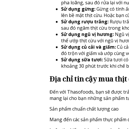
pha loãng, sau đó rửa lại với n
Sử dụng gừng:
Gừng có tính ấm
lên bề mặt thịt cừu. Hoặc bạn 
Sử dụng rượu trắng:
Rượu trắn
sau đó ngâm thịt cừu trong kho
Sử dụng ngũ vị hương:
Ngũ vị
thể ướp thịt cừu với ngũ vị hươ
Sử dụng củ cải và giấm:
Củ cải
đó trộn với giấm và ướp cùng vớ
Sử dụng sữa tươi:
Sữa tươi có
khoảng 30 phút trước khi chế b
Địa chỉ tin cậy mua thị
Đến với Thasofoods, bạn sẽ được trả
mang lại cho bạn những sản phẩm tư
Sản phẩm chuẩn chất lượng cao
Mang đến các sản phẩm thực phẩm đa 