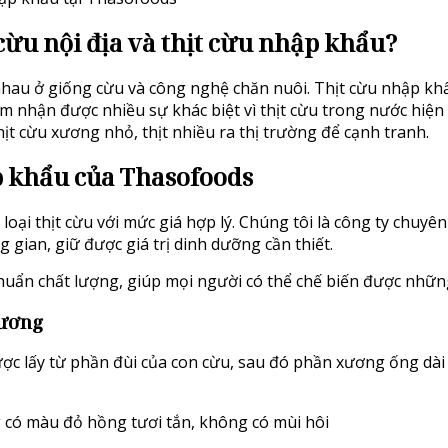
cừu nội địa và thịt cừu nhập khẩu?
nhau ở giống cừu và công nghệ chăn nuôi. Thịt cừu nhập kh
 nhận được nhiều sự khác biệt vì thịt cừu trong nước hiện 
ịt cừu xương nhỏ, thịt nhiều ra thị trường để cạnh tranh.
p khẩu của Thasofoods
loại thịt cừu với mức giá hợp lý. Chúng tôi là công ty chuy
 gian, giữ được giá trị dinh dưỡng cần thiết.
uẩn chất lượng, giúp mọi người có thể chế biến được nhữn
xương
ợc lấy từ phần đùi của con cừu, sau đó phần xương ống dài 
có màu đỏ hồng tươi tắn, không có mùi hôi