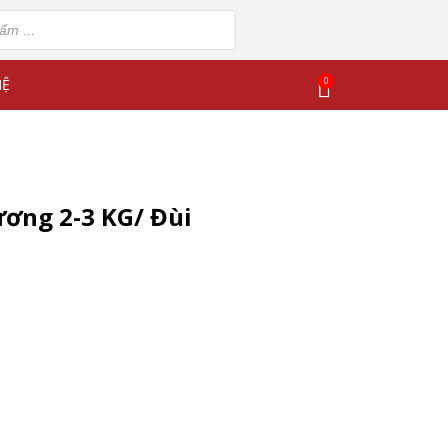
0
HỆ
ơng 2-3 KG/ Đùi
2-3 KG/ Đùi số lượng