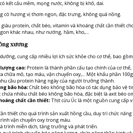
ó kết cấu mềm, mọng nước, không bị khô, dai.
 có hương vị thơm ngon, đặc trưng, không quá nồng.
 giàu protein, chất béo, vitamin và khoáng chất cần thiết c
ngon khác nhau, như nướng, hầm, kho,…
hông xương
h dưỡng, cung cấp nhiều lợi ích sức khỏe cho cơ thể, bao gồm
 lượng cao:
Protein là thành phần cấu tạo chính của cơ thể, 
a chữa mô, tạo máu, vận chuyển oxy,… Một khẩu phần 100g
hu cầu protein hàng ngày của người trưởng thành.
ng bão hòa:
Chất béo không bão hòa có tác dụng bảo vệ ti
c chứa nhiều chất béo không bão hòa, đặc biệt là axit béo o
oáng chất cần thiết:
Thịt cừu Úc là một nguồn cung cấp v
ần thiết cho quá trình sản xuất hồng cầu, duy trì chức năng 
 trình vận chuyển oxy trong máu.
 trình miễn dịch, tăng trưởng và phát triển.
o quá trình chuyển hóa năng lượng, chức năng thần kinh và 