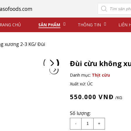
Tìm
asofoods.com
kiếm
sản
phẩm
RANG CHỦ
SẢN PHẨM
THÔNG TIN
LIÊN 
g xương 2-3 KG/ Đùi
Đùi cừu không xư
Danh mục:
Thịt cừu
Xuất xứ: ÚC
550.000
VNĐ
/KG
Số lượng:
Đùi cừu không xương 
-
+