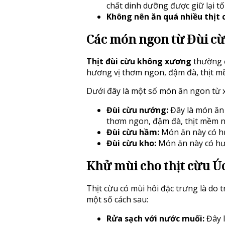
chất dinh dưỡng được giữ lại tối
Không nên ăn quá nhiều thịt 
Các món ngon từ Đùi c
Thịt đùi cừu không xương
thường đ
hương vị thơm ngon, đậm đà, thịt m
Dưới đây là một số món ăn ngon từ 
Đùi cừu nướng:
Đây là món ăn 
thơm ngon, đậm đà, thịt mềm n
Đùi cừu hầm:
Món ăn này có hư
Đùi cừu kho:
Món ăn này có hư
Khử mùi cho thịt cừu Ú
Thịt cừu có mùi hôi đặc trưng là do 
một số cách sau:
Rửa sạch với nước muối:
Đây l