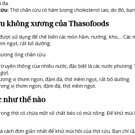
 đa.
cừu:
Thịt chân cừu có hàm lượng cholesterol cao, do đó, bạn
ừu không xương của Thasofoods
ược sử dụng để chế biến các món hầm, nướng, kho,… Các 
ềm ngọt, rất bổ dưỡng.
xương ống chân cừu:
truyền thống của nhiều nước, đặc biệt là các nước phương 
gọt.
ơng vị thơm ngon, đậm đà, thịt mềm ngọt, rất bổ dưỡng.
ơng vị thơm ngon, đậm đà, thịt mềm ngọt.
c như thế nào
trong thịt có chứa một số chất béo có mùi nồng. Để khử mùi 
à cách đơn giản nhất để khử mùi hôi của thịt cừu. Bạn chỉ c