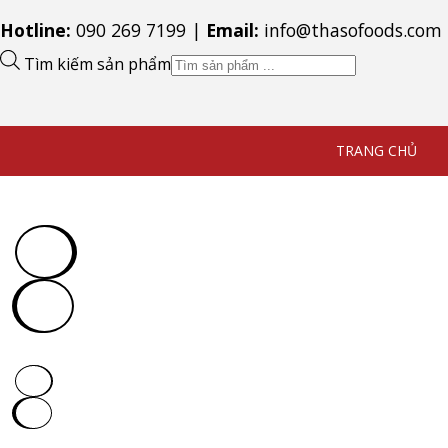
Hotline:
090 269 7199
|
Email:
info@thasofoods.com
Tìm kiếm sản phẩm
Rau Xà Lách 
THASOFOODS
Sản phẩm
TRANG CHỦ