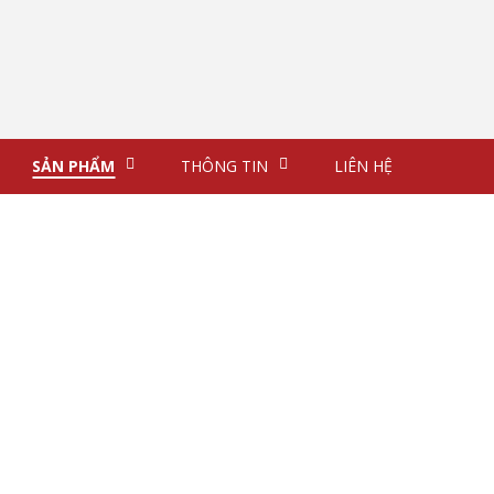
Simply Gourmet Salad Mix 100gr
SẢN PHẨM
THÔNG TIN
LIÊN HỆ