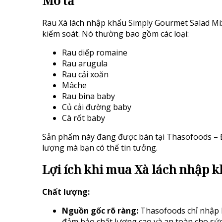
Mô tả
Rau Xà lách nhập khẩu Simply Gourmet Salad Mix
kiểm soát. Nó thường bao gồm các loại:
Rau diếp romaine
Rau arugula
Rau cải xoăn
Mâche
Rau bina baby
Củ cải đường baby
Cà rốt baby
Sản phẩm này đang được bán tại Thasofoods – Đị
lượng mà bạn có thể tin tưởng.
Lợi ích khi mua
Xà lách nhập k
Chất lượng:
Nguồn gốc rõ ràng:
Thasofoods chỉ nhập k
đảm bảo chất lượng cao và an toàn cho sức