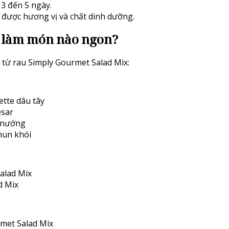
 3 đến 5 ngày.
 được hương vị và chất dinh dưỡng.
 làm món nào ngon?
 từ rau Simply Gourmet Salad Mix:
ette dâu tây
esar
à nướng
hun khói
Salad Mix
d Mix
met Salad Mix