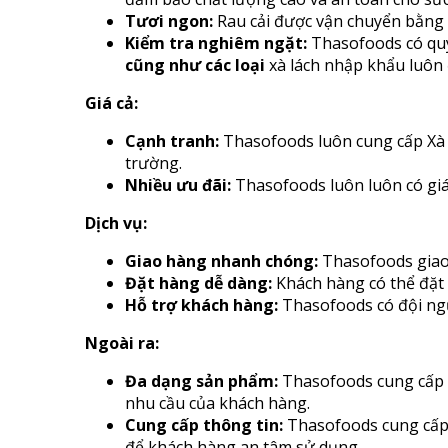
Tươi ngon:
Rau cải được vận chuyển bằng
Kiểm tra nghiêm ngặt:
Thasofoods có quy
cũng như các loại
xà lách nhập khẩu luôn 
Giá cả:
Cạnh tranh:
Thasofoods luôn cung cấp Xà l
trường.
Nhiều ưu đãi:
Thasofoods luôn luôn có giá
Dịch vụ:
Giao hàng nhanh chóng:
Thasofoods giao 
Đặt hàng dễ dàng:
Khách hàng có thể đặt 
Hỗ trợ khách hàng:
Thasofoods có đội ngũ
Ngoài ra:
Đa dạng sản phẩm:
Thasofoods cung cấp đ
nhu cầu của khách hàng.
Cung cấp thông tin:
Thasofoods cung cấp đ
để khách hàng an tâm sử dụng.