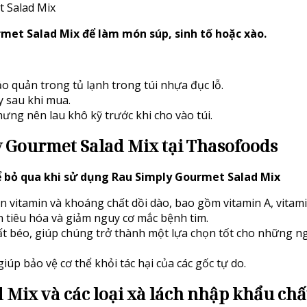
t Salad Mix
rmet Salad Mix để làm món súp, sinh tố hoặc xào.
 quản trong tủ lạnh trong túi nhựa đục lỗ.
 sau khi mua.
ưng nên lau khô kỹ trước khi cho vào túi.
y Gourmet Salad Mix tại Thasofoods
hể bỏ qua khi sử dụng Rau Simply Gourmet Salad Mix
itamin và khoáng chất dồi dào, bao gồm vitamin A, vitamin C,
ện tiêu hóa và giảm nguy cơ mắc bệnh tim.
hất béo, giúp chúng trở thành một lựa chọn tốt cho những 
úp bảo vệ cơ thể khỏi tác hại của các gốc tự do.
Mix và các loại xà lách nhập khẩu chấ