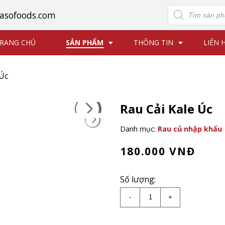
Tìm
asofoods.com
kiếm
sản
phẩm
RANG CHỦ
SẢN PHẨM
THÔNG TIN
LIÊN 
 Úc
Rau Cải Kale Úc
Danh mục:
Rau củ nhập khẩu
180.000
VNĐ
Số lượng:
Rau Cải Kale Úc số lư
-
+