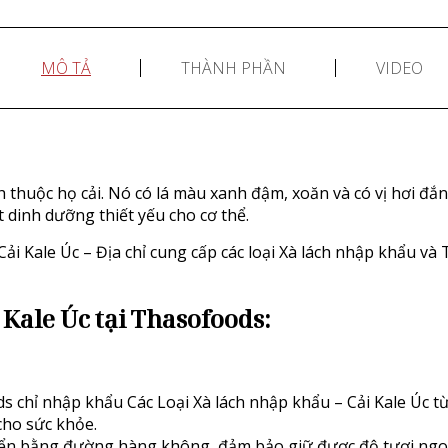
MÔ TẢ
THÀNH PHẦN
VIDEO
nh thuộc họ cải. Nó có lá màu xanh đậm, xoăn và có vị hơi đắng
 dinh dưỡng thiết yếu cho cơ thể.
i Kale Úc – Địa chỉ cung cấp các loại Xà lách nhập khẩu và
 Kale Úc
tại Thasofoods:
 chỉ nhập khẩu Các Loại Xà lách nhập khẩu – Cải Kale Úc t
cho sức khỏe.
ển bằng đường hàng không, đảm bảo giữ được độ tươi ngon