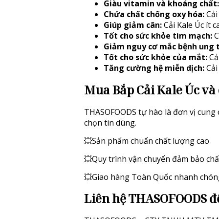
Giàu vitamin và khoáng chất:
Chứa chất chống oxy hóa:
Cải 
Giúp giảm cân:
Cải Kale Úc ít 
Tốt cho sức khỏe tim mạch:
C
Giảm nguy cơ mắc bệnh ung 
Tốt cho sức khỏe của mắt:
Cải
Tăng cường hệ miễn dịch:
Cải
Mua Bắp Cải Kale Úc và 
THASOFOODS tự hào là đơn vị cung c
chọn tin dùng.
💥Sản phẩm chuẩn chất lượng cao
💥Quy trình vận chuyển đảm bảo chấ
💥Giao hàng Toàn Quốc nhanh chóng
L
iên hệ THASOFOODS để