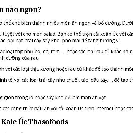
n nào ngon?
) có thể chế biến thành nhiều món ăn ngon và bổ dưỡng. Dưới 
u tuyệt vời cho món salad. Bạn có thể trộn cải xoăn Úc với cá
các loại hạt, trái cây sấy khô, phô mai để tăng hương vị.
các loại thịt như bò, gà, tôm, … hoặc các loại rau củ khác 
inh dưỡng của rau.
nh với các loại thịt, xương hoặc rau củ khác để tạo thành m
inh tố với các loại trái cây như chuối, táo, dâu tây, … để t
g giòn trong lò hoặc sấy khô để làm món ăn vặt.
các công thức nấu ăn với cải xoăn Úc trên internet hoặc các
i Kale Úc Thasofoods