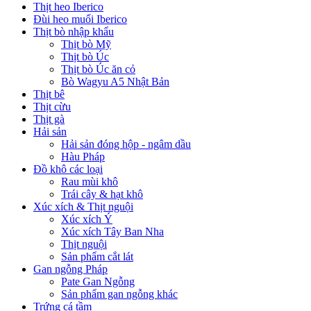
Thịt heo Iberico
Đùi heo muối Iberico
Thịt bò nhập khẩu
Thịt bò Mỹ
Thịt bò Úc
Thịt bò Úc ăn cỏ
Bò Wagyu A5 Nhật Bản
Thịt bê
Thịt cừu
Thịt gà
Hải sản
Hải sản đóng hộp - ngâm dầu
Hàu Pháp
Đồ khô các loại
Rau mùi khô
Trái cây & hạt khô
Xúc xích & Thịt nguội
Xúc xích Ý
Xúc xích Tây Ban Nha
Thịt nguội
Sản phẩm cắt lát
Gan ngỗng Pháp
Pate Gan Ngỗng
Sản phẩm gan ngỗng khác
Trứng cá tầm