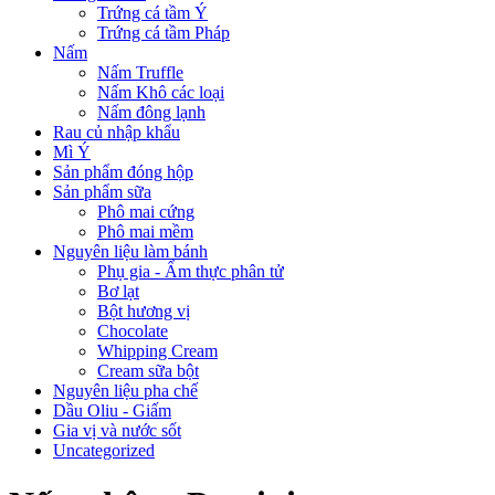
Trứng cá tầm Ý
Trứng cá tầm Pháp
Nấm
Nấm Truffle
Nấm Khô các loại
Nấm đông lạnh
Rau củ nhập khẩu
Mì Ý
Sản phẩm đóng hộp
Sản phẩm sữa
Phô mai cứng
Phô mai mềm
Nguyên liệu làm bánh
Phụ gia - Ẩm thực phân tử
Bơ lạt
Bột hương vị
Chocolate
Whipping Cream
Cream sữa bột
Nguyên liệu pha chế
Dầu Oliu - Giấm
Gia vị và nước sốt
Uncategorized