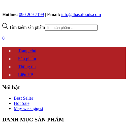
Hotline:
090 269 7199
|
Email:
info@thasofoods.com
Tìm kiếm sản phẩm
0
Trang chủ
Sản phẩm
Thông tin
Liên Hệ
Nổi bật
Best Seller
Hot Sale
May we suggest
DANH MỤC SẢN PHẨM