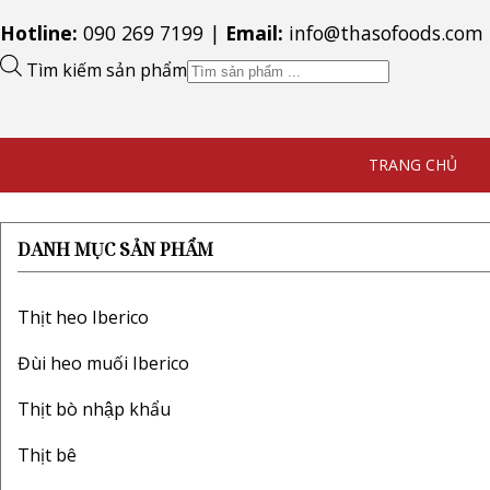
Hotline:
090 269 7199
|
Email:
info@thasofoods.com
Tìm kiếm sản phẩm
cồi sò điệp
THASOFOODS
Sản phẩm
TRANG CHỦ
DANH MỤC SẢN PHẨM
Thịt heo Iberico
Đùi heo muối Iberico
Thịt bò nhập khẩu
Thịt bê