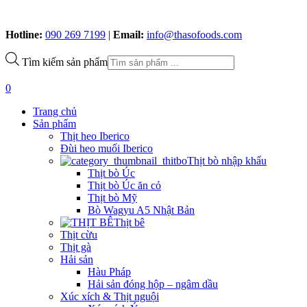
Hotline:
090 269 7199
|
Email:
info@thasofoods.com
Tìm kiếm sản phẩm
0
Trang chủ
Sản phẩm
Thịt heo Iberico
Đùi heo muối Iberico
Thịt bò nhập khẩu
Thịt bò Úc
Thịt bò Úc ăn cỏ
Thịt bò Mỹ
Bò Wagyu A5 Nhật Bản
Thịt bê
Thịt cừu
Thịt gà
Hải sản
Hàu Pháp
Hải sản đóng hộp – ngâm dầu
Xúc xích & Thịt nguội