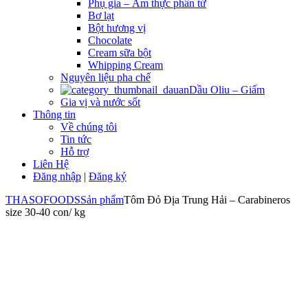
Phụ gia – Ẩm thực phân tử
Bơ lạt
Bột hương vị
Chocolate
Cream sữa bột
Whipping Cream
Nguyên liệu pha chế
Dầu Oliu – Giấm
Gia vị và nước sốt
Thông tin
Về chúng tôi
Tin tức
Hỗ trợ
Liên Hệ
Đăng nhập
|
Đăng ký
THASOFOODS
Sản phẩm
Tôm Đỏ Địa Trung Hải – Carabineros
size 30-40 con/ kg