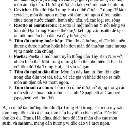
món ăn hấp dẫn. Thường được ăn kèm với mì hoặc bánh mì.
Ceviche:
Tôm đỏ Địa Trung Hải có thể được sử dụng để làm
ceviche, món ăn ngon miệng với tôm tươi ngon được ngâm
chua trong nước chanh, hành tây, tiêu, và các loại rau sống.
Risotto al Gamberoni:
Risotto là một món ăn Ý nổi tiếng và
tôm đỏ Địa Trung Hải có thể được kết hợp với risotto để tạo
ra một món ăn hấp dẫn và đầy hương vị.
Tôm đỏ nướng hoặc hấp:
Tôm đỏ có hương vị đặc biệt nên
thường được nướng hoặc hấp đơn giản để thưởng thức hương
vị tự nhiên của chúng.
Paella:
Paella là món ăn truyền thống của Tây Ban Nha với
nhiều biến thể. Một trong những biến thể phổ biến là Paella
với tôm đỏ Địa Trung Hải, hải sản và gạo.
Tôm đỏ ngâm dầu ôliu:
Món ăn này làm từ tôm đỏ ngâm
trong dầu ôliu với tỏi, tiêu, và các gia vị khác để tạo ra một
món ăn đậm đà và thơm ngon.
Tôm đỏ sốt cà chua:
Tôm đỏ có thể được sử dụng trong các
món sốt cà chua hoặc món pasta như Spaghetti ai Gamberi
(spaghetti với tôm đỏ).
Bạn có thể tận hưởng tôm đỏ địa Trung Hải trong các món mỳ xào,
tôm rang, tôm sốt cà chua, tôm hấp hay tôm chiên giòn. Đặc biệt,
tôm đỏ địa Trung Hải cũng thích hợp để làm nhân cho các món
sushi và sashimi, mang đến hương vị độc đáo và tươi ngon.