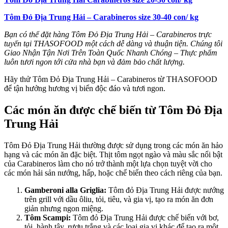
Tôm Đỏ Địa Trung Hải – Carabineros size 30-40 con/ kg
Bạn có thể đặt hàng Tôm Đỏ Địa Trung Hải – Carabineros trực
tuyến tại THASOFOOD một cách dễ dàng và thuận tiện. Chúng tôi
Giao Nhận Tận Nơi Trên Toàn Quốc Nhanh Chóng – Thực phẩm
luôn tươi ngon tới cửa nhà bạn và đảm bảo chất lượng.
Hãy thử Tôm Đỏ Địa Trung Hải – Carabineros từ THASOFOOD
để tận hưởng hương vị biển độc đáo và tươi ngon.
Các món ăn được chế biến từ Tôm Đỏ Địa
Trung Hải
Tôm Đỏ Địa Trung Hải thường được sử dụng trong các món ăn hảo
hạng và các món ăn đặc biệt. Thịt tôm ngọt ngào và màu sắc nổi bật
của Carabineros làm cho nó trở thành một lựa chọn tuyệt vời cho
các món hải sản nướng, hấp, hoặc chế biến theo cách riêng của bạn.
Gamberoni alla Griglia:
Tôm đỏ Địa Trung Hải được nướng
trên grill với dầu ôliu, tỏi, tiêu, và gia vị, tạo ra món ăn đơn
giản nhưng ngon miệng.
Tôm Scampi:
Tôm đỏ Địa Trung Hải được chế biến với bơ,
tỏi, hành tây, rượu trắng và các loại gia vị khác để tạo ra một