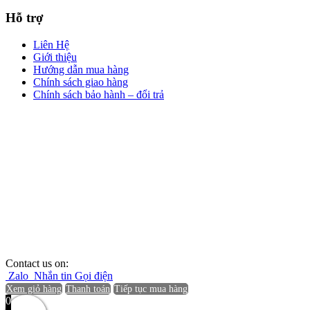
Hỗ trợ
Liên Hệ
Giới thiệu
Hướng dẫn mua hàng
Chính sách giao hàng
Chính sách bảo hành – đổi trả
Contact us on:
Zalo
Nhắn tin
Gọi điện
Xem giỏ hàng
Thanh toán
Tiếp tục mua hàng
0