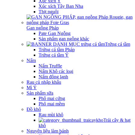
Xúc xích Ý
Xúc xích Tây Ban Nha
Thịt nguội
Gan ngỗng Pháp
Pate Gan Ngỗng
Sản phẩm gan ngỗng khác
Trứng cá tầm
Trứng cá tầm Pháp
Trứng cá tầm Ý
Nấm
Nấm Truffle
Nấm Khô các loại
Nấm đông lạnh
Rau củ nhập khẩu
Mì Ý
Sản phẩm sữa
Phô mai cứng
Phô mai mềm
Đồ khô
Rau mùi khô
Trái cây & hạt
khô
Nguyên liệu làm bánh