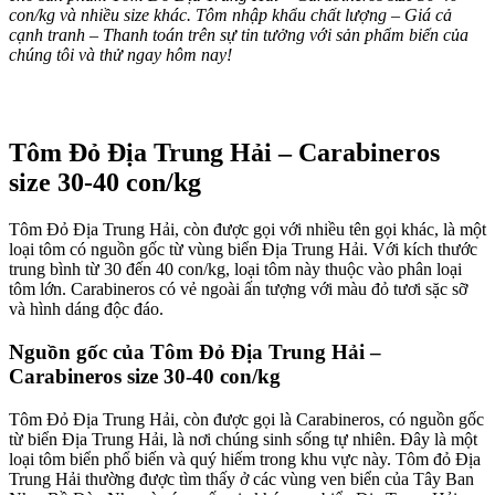
con/kg và nhiều size khác. Tôm nhập khẩu chất lượng – Giá cả
cạnh tranh – Thanh toán trên sự tin tưởng với sản phẩm biển của
chúng tôi và thử ngay hôm nay!
Tôm Đỏ Địa Trung Hải – Carabineros
size 30-40 con/kg
Tôm Đỏ Địa Trung Hải, còn được gọi với nhiều tên gọi khác, là một
loại tôm có nguồn gốc từ vùng biển Địa Trung Hải. Với kích thước
trung bình từ 30 đến 40 con/kg, loại tôm này thuộc vào phân loại
tôm lớn. Carabineros có vẻ ngoài ấn tượng với màu đỏ tươi sặc sỡ
và hình dáng độc đáo.
Nguồn gốc của Tôm Đỏ Địa Trung Hải –
Carabineros size 30-40 con/kg
Tôm Đỏ Địa Trung Hải, còn được gọi là Carabineros, có nguồn gốc
từ biển Địa Trung Hải, là nơi chúng sinh sống tự nhiên. Đây là một
loại tôm biển phổ biến và quý hiếm trong khu vực này. Tôm đỏ Địa
Trung Hải thường được tìm thấy ở các vùng ven biển của Tây Ban