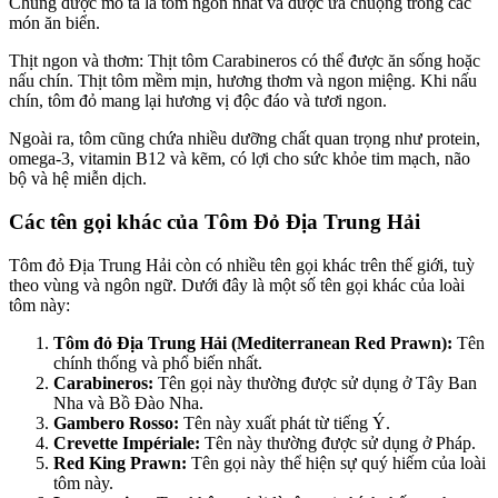
Chúng được mô tả là tôm ngon nhất và được ưa chuộng trong các
món ăn biển.
Thịt ngon và thơm: Thịt tôm Carabineros có thể được ăn sống hoặc
nấu chín. Thịt tôm mềm mịn, hương thơm và ngon miệng. Khi nấu
chín, tôm đỏ mang lại hương vị độc đáo và tươi ngon.
Ngoài ra, tôm cũng chứa nhiều dưỡng chất quan trọng như protein,
omega-3, vitamin B12 và kẽm, có lợi cho sức khỏe tim mạch, não
bộ và hệ miễn dịch.
Các tên gọi khác của Tôm Đỏ Địa Trung Hải
Tôm đỏ Địa Trung Hải còn có nhiều tên gọi khác trên thế giới, tuỳ
theo vùng và ngôn ngữ. Dưới đây là một số tên gọi khác của loài
tôm này:
Tôm đỏ Địa Trung Hải (Mediterranean Red Prawn):
Tên
chính thống và phổ biến nhất.
Carabineros:
Tên gọi này thường được sử dụng ở Tây Ban
Nha và Bồ Đào Nha.
Gambero Rosso:
Tên này xuất phát từ tiếng Ý.
Crevette Impériale:
Tên này thường được sử dụng ở Pháp.
Red King Prawn:
Tên gọi này thể hiện sự quý hiếm của loài
tôm này.