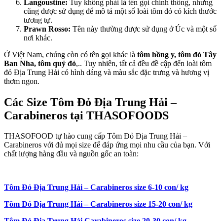
Langoustine:
Tuy không phải là tên gọi chính thống, nhưng
cũng được sử dụng để mô tả một số loài tôm đỏ có kích thước
tương tự.
Prawn Rosso:
Tên này thường được sử dụng ở Úc và một số
nơi khác.
Ở Việt Nam, chúng còn có tên gọi khác là
tôm hồng y, tôm đỏ Tây
Ban Nha, tôm quỷ đỏ
,.. Tuy nhiên, tất cả đều đề cập đến loài tôm
đỏ Địa Trung Hải có hình dáng và màu sắc đặc trưng và hương vị
thơm ngon.
Các Size Tôm Đỏ Địa Trung Hải –
Carabineros tại THASOFOODS
THASOFOOD tự hào cung cấp Tôm Đỏ Địa Trung Hải –
Carabineros với đủ mọi size để đáp ứng mọi nhu cầu của bạn. Với
chất lượng hàng đầu và nguồn gốc an toàn:
Tôm Đỏ Địa Trung Hải – Carabineros size 6-10 con/ kg
Tôm Đỏ Địa Trung Hải – Carabineros size 15-20 con/ kg
Tôm Đỏ Địa Trung Hải Carabineros size 20-30 con/ kg