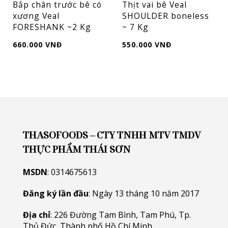
Bắp chân trước bê có
Thịt vai bê Veal
xương Veal
SHOULDER boneless
FORESHANK ~2 Kg
~ 7 Kg
660.000 VNĐ
550.000 VNĐ
THASOFOODS – CTY TNHH MTV TMDV
THỰC PHẨM THÁI SƠN
MSDN
: 0314675613
Đăng ký lần đầu
: Ngày 13 tháng 10 năm 2017
Địa chỉ
: 226 Đường Tam Bình, Tam Phú, Tp.
Thủ Đức, Thành phố Hồ Chí Minh