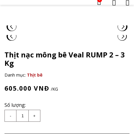
Thịt nạc mông bê Veal RUMP 2 – 3
Kg
Danh mục:
Thịt bê
605.000
VNĐ
/KG
Số lượng:
Thịt nạc mông bê Veal RUMP 2 - 3 Kg số lượng
-
+