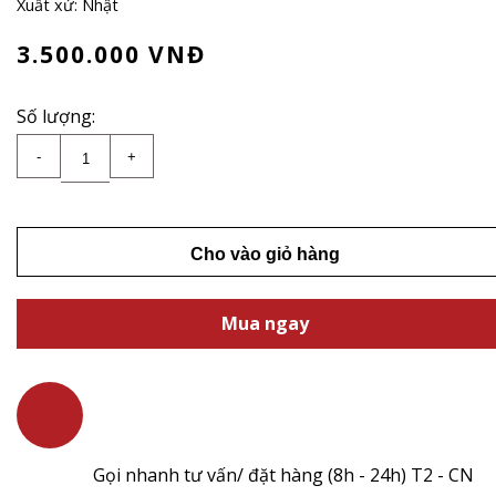
Xuất xứ: Nhật
3.500.000
VNĐ
Số lượng:
Thăn nội bò Wagyu Nhật A5 - Tenderloin Wagyu Be
-
+
~3Kg Up số lượng
Cho vào giỏ hàng
Mua ngay
Gọi nhanh tư vấn/ đặt hàng (8h - 24h) T2 - CN