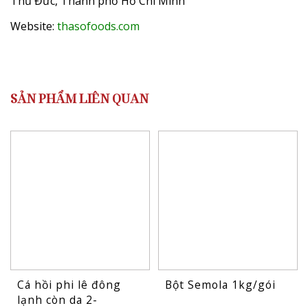
Thủ Đức, Thành phố Hồ Chí Minh
Website:
thasofoods.com
SẢN PHẨM LIÊN QUAN
Cá hồi phi lê đông
Bột Semola 1kg/gói
lạnh còn da 2-