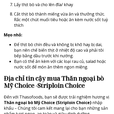
Lấy thịt bò và cho lên đĩa/ khay
Cắt thịt bò thành miếng vừa ăn và thưởng thức.
Rắc một chút muối tiêu hoặc ăn kèm nước sốt tuỳ
thích
Mẹo nhỏ:
Để thịt bò chín đều và không bị khô hay bị dai,
bạn nên chế biến thịt ở nhiệt độ cao và phải tôi
bếp bằng dầu trước khi nướng.
Bạn có thể ăn kèm với các loại rau củ, salad hoặc
nước sốt để món ăn thêm ngon miệng.
Địa chỉ tin cậy mua
Thăn ngoại bò
Mỹ Choice -Striploin Choice
Đến với Thasofoods, bạn sẽ được trải nghiệm hương vị
Thăn ngoại bò Mỹ Choice (Striploin Choice)
nhập
khẩu – Chúng tôi cam kết mang lại cho bạn những sản
phẩm tươi ngon, an toàn và giàu dinh dưỡng.