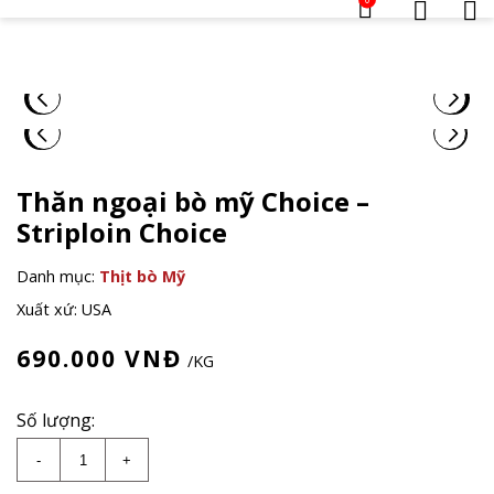
Thăn ngoại bò mỹ Choice –
Striploin Choice
Danh mục:
Thịt bò Mỹ
Xuất xứ: USA
690.000
VNĐ
/KG
Số lượng:
Thăn ngoại bò mỹ Choice - Striploin Choice số lượng
-
+