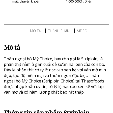
mặt, chuyển khoản
1.000.000đ trở lên
MÔ TẢ
THÀNH PHẦN
VIDEO
Mô tả
Thăn ngoại bò Mỹ Choice, hay còn gọi là Striploin, là
phần thịt nằm ở gần cuối dẻ sườn hai bên của con bò.
Đây là phần thịt có tỷ lệ nạc cao xen kẽ với vân mỡ mịn
đẹp, tạo độ mềm mại và thơm ngon đặc biệt. Thăn
ngoại bò Mỹ Choice (Striploin Choice) tại Thasofoods
được nhập khẩu uy tín, có tỷ lệ nạc cao xen kẽ với lớp
vân mỡ và có hàm lượng chất béo rất thấp.
Thông tin sản phẩm Striploin