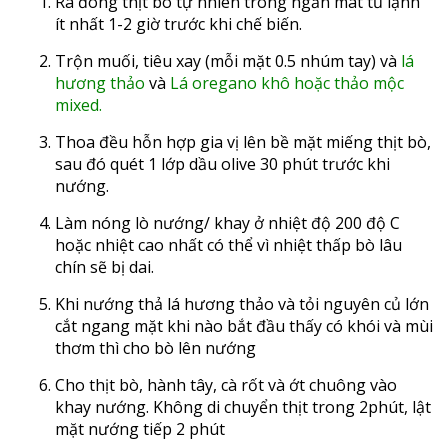
Rã đông thịt bò tự nhiên trong ngăn mát tủ lạnh
ít nhất 1-2 giờ trước khi chế biến.
Trộn muối, tiêu xay (mỗi mặt 0.5 nhúm tay) và
lá
hương thảo
và
Lá oregano khô hoặc
thảo mộc
mixed
.
Thoa đều hỗn hợp gia vị lên bề mặt miếng thịt bò,
sau đó quét 1 lớp dầu olive 30 phút trước khi
nướng.
Làm nóng lò nướng/ khay ở nhiệt độ 200 độ C
hoặc nhiệt cao nhất có thể vì nhiệt thấp bò lâu
chín sẽ bị dai.
Khi nướng thả lá hương thảo và tỏi nguyên củ lớn
cắt ngang mặt khi nào bắt đầu thấy có khói và mùi
thơm thì cho bò lên nướng
Cho thịt bò, hành tây, cà rốt và ớt chuông vào
khay nướng. Không di chuyển thịt trong 2phút, lật
mặt nướng tiếp 2 phút