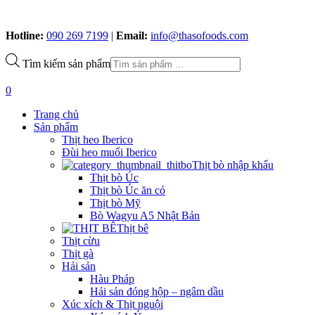
Hotline:
090 269 7199
|
Email:
info@thasofoods.com
Tìm kiếm sản phẩm
0
Trang chủ
Sản phẩm
Thịt heo Iberico
Đùi heo muối Iberico
Thịt bò nhập khẩu
Thịt bò Úc
Thịt bò Úc ăn cỏ
Thịt bò Mỹ
Bò Wagyu A5 Nhật Bản
Thịt bê
Thịt cừu
Thịt gà
Hải sản
Hàu Pháp
Hải sản đóng hộp – ngâm dầu
Xúc xích & Thịt nguội