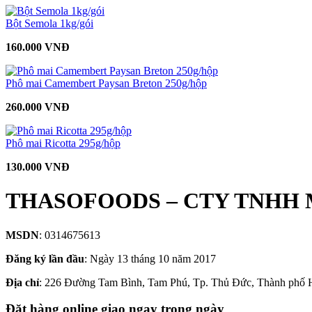
Bột Semola 1kg/gói
160.000 VNĐ
Phô mai Camembert Paysan Breton 250g/hộp
260.000 VNĐ
Phô mai Ricotta 295g/hộp
130.000 VNĐ
THASOFOODS – CTY TNHH 
MSDN
: 0314675613
Đăng ký lần đầu
: Ngày 13 tháng 10 năm 2017
Địa chỉ
: 226 Đường Tam Bình, Tam Phú, Tp. Thủ Đức, Thành phố 
Đặt hàng online giao ngay trong ngày