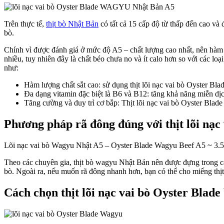
Trên thực tế,
thịt bò Nhật Bản
có tất cả 15 cấp độ từ thấp đến cao và
bò.
Chính vì được đánh giá ở mức độ A5 – chất lượng cao nhất, nên hàm 
nhiều, tuy nhiên đây là chất béo chưa no và ít calo hơn so với các l
như:
Hàm lượng chất sắt cao: sử dụng thịt lõi nạc vai bò Oyster 
Đa dạng vitamin đặc biệt là B6 và B12: tăng khả năng miễn dịc
Tăng cường và duy trì cơ bắp: Thịt lõi nạc vai bò Oyster Blade 
Phương pháp rã đông đúng với thịt lõi n
Lõi nạc vai bò Wagyu Nhật A5 – Oyster Blade Wagyu Beef A5 ~ 3.5K
Theo các chuyên gia, thịt bò wagyu Nhật Bản nên được đựng trong các
bò. Ngoài ra, nếu muốn rã đông nhanh hơn, bạn có thể cho miếng thịt
Cách chọn thịt lõi nạc vai bò Oyster Bl