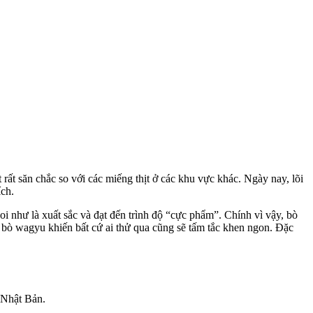
 rất săn chắc so với các miếng thịt ở các khu vực khác. Ngày nay, lõi
ích.
i như là xuất sắc và đạt đến trình độ “cực phẩm”. Chính vì vậy, bò
 bò wagyu khiến bất cứ ai thử qua cũng sẽ tấm tắc khen ngon. Đặc
a Nhật Bản.