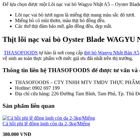
Để lựa chọn được một Lõi nạc vai bò Wagyu Nhật A5 – Oyster Blade
Lõi nạc vai bò tươi ngon là miếng thịt mang màu sắc đỏ tươi.
Miếng bò có mùi thơm, màu thịt bò đồng đều.
Các thớ thịt đảm bảo mỡ, gân đồng đều, đẹp mắt.
Thịt lõi nạc vai bò Oyster Blade WAG
THASOFOODS
tự hào là nơi cung cấp
thịt bò Wagyu Nhật Bản A5
vệ sinh an toàn thực phẩm với mức giá ưu đãi nhất trên thị trường.
Thông tin liên hệ THASOFOODS để được tư vấn và 
THASOFOODS – CTY TNHH MTV TMDV THỰC PHẨM
Hotline: 0902 697 199
Địa chỉ cửa hàng:
226 Đường Tam Bình, Tam Phú, Tp. Thủ Đ
Sản phẩm liên quan
Cá hồi phi lê đông lạnh còn da 2-3kg/Miếng
380.000 VNĐ