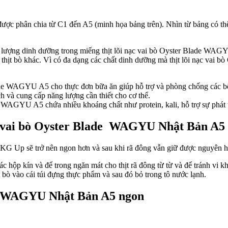
 được phân chia từ C1 đến A5 (minh họa bảng trên). Nhìn từ bảng có thể
lượng dinh dưỡng trong miếng thịt lõi nạc vai bò Oyster Blade WAGYU
oại thịt bò khác. Vì có đa dạng các chất dinh dưỡng mà thịt lõi nạc va
Blade WAGYU A5 cho thực đơn bữa ăn giúp hỗ trợ và phòng chống các 
h và cung cấp năng lượng cần thiết cho cơ thể.
WAGYU A5 chứa nhiều khoáng chất như protein, kali, hỗ trợ sự phát 
ạc vai bò Oyster Blade WAGYU Nhật Bản A5
G Up sẽ trở nên ngon hơn và sau khi rã đông vẫn giữ được nguyên hươ
 hộp kín và để trong ngăn mát cho thịt rã đông từ từ và để tránh vi k
 bò vào cái túi đựng thực phẩm và sau đó bỏ trong tô nước lạnh.
ade WAGYU Nhật Bản A5 ngon