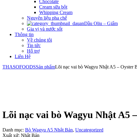
Chocolate
Cream sữa bột
Whipping Cream
Nguyên liệu pha chế
Dầu Oliu – Giấm
Gia vị và nước sốt
Thông tin
Về chúng tôi
Tin tức
Hỗ trợ
Liên Hệ
THASOFOODS
Sản phẩm
Lõi nạc vai bò Wagyu Nhật A5 – Oyster
Lõi nạc vai bò Wagyu Nhật A5 
Danh mục:
Bò Wagyu A5 Nhật Bản
,
Uncategorized
Xuất xứ: Nhật Bản