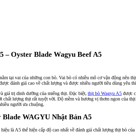
A5 – Oyster Blade Wagyu Beef A5
 nằm tại vai của những con bò. Vai bò có nhiều mô cơ vận động nên thịt
được đánh giá cao về chất lượng và được nhiều người tiêu dùng yêu th
và giá trị dinh dưỡng của miếng thịt. Đặc biệt,
thịt bò Wagyu A5
được co
chất lượng thịt rất tuyệt vời. Độ mềm và hương vị thơm ngon của thịt
 nhiều người ưa chuộng.
ster Blade WAGYU Nhật Bản A5
ệu là A5 thể hiện cấp độ cao nhất về đánh giá chất lượng thịt bò củ