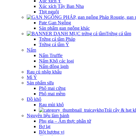
Xúc xích Ý
Xúc xích Tây Ban Nha
Thịt nguội
Pate Gan Ngỗng
Sản phẩm gan ngỗng khác
Trứng cá tầm
Trứng cá tầm Pháp
Trứng cá tầm Ý
Nấm
Nấm Truffle
Nấm Khô các loại
Nấm đông lạnh
Rau củ nhập khẩu
Mì Ý
Sản phẩm sữa
Phô mai cứng
Phô mai mềm
Đồ khô
Rau mùi khô
Trái cây & hạt k
Nguyên liệu làm bánh
Phụ gia – Ẩm thực phân tử
Bơ lạt
Bột hương vị