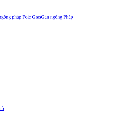
Gan ngỗng Pháp
hô