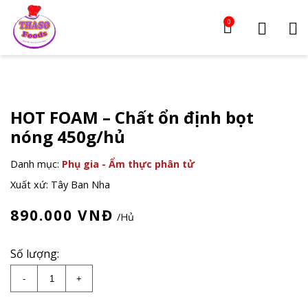
0
HOT FOAM – Chất ổn định bọt
nóng 450g/hủ
Danh mục:
Phụ gia - Ẩm thực phân tử
Xuất xứ: Tây Ban Nha
890.000
VNĐ
/Hủ
Số lượng:
HOT FOAM - Chất ổn định bọt nóng 450g/hủ số lượ
-
+