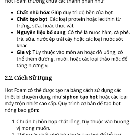
Hot Foam thường chứa các thành phần như:
Chất nhũ hóa
: Giúp duy trì độ bền của bọt.
Chất tạo bọt
: Các loại protein hoặc lecithin từ
trứng, sữa, hoặc thực vật.
Nguyên liệu bổ sung
: Có thể là nước hầm, cà phê,
trà, sữa, nước ép trái cây hoặc các loại nước sốt
khác.
Gia vị
: Tùy thuộc vào món ăn hoặc đồ uống, có
thể thêm đường, muối, hoặc các loại thảo mộc để
tăng hương vị.
2.2. Cách Sử Dụng
Hot Foam có thể được tạo ra bằng cách sử dụng các
thiết bị chuyên dụng như
siphon tạo bọt
hoặc các loại
máy trộn nhiệt cao cấp. Quy trình cơ bản để tạo bọt
nóng bao gồm:
Chuẩn bị hỗn hợp chất lỏng, tùy thuộc vào hương
vị mong muốn.
Thêm các chất nhũ hóa hoặc tạo bọt để hỗ trợ