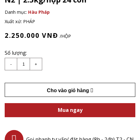
Danh mục:
Hàu Pháp
Xuất xứ: PHÁP
2.250.000
VNĐ
/HỘP
Số lượng:
Hàu Pháp tươi Tsarskaya Oyster N2 | 2.5kg/hộp 24 
-
+
lượng
Cho vào giỏ hàng
Mua ngay
Gọi nhanh tư vấn/ đặt hàng (8h - 24h) T2 - CN