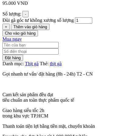
95.000
VNĐ
Số lượng:
-
Đùi gà góc tư không xương số lượng
+
Thêm vào giỏ hàng
Cho vào giỏ hàng
Mua ngay
Đặt hàng
Danh mục:
Thịt gà
Thẻ:
thịt gà
Gọi nhanh tư vấn/ đặt hàng (8h - 24h) T2 - CN
Cam kết sản phẩm đều đạt
tiêu chuẩn an toàn thực phẩm quốc tế
Giao hàng siêu tốc 2h
trong khu vực TP.HCM
Thanh toán tiện lợi bằng tiền mặt, chuyển khoản