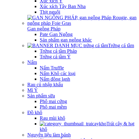
Xúc xích Ý
Xúc xích Tây Ban Nha
Thịt nguội
Gan ngỗng Pháp
Pate Gan Ngỗng
Sản phẩm gan ngỗng khác
Trứng cá tầm
Trứng cá tầm Pháp
Trứng cá tầm Ý
Nấm
Nấm Truffle
Nấm Khô các loại
Nấm đông lạnh
Rau củ nhập khẩu
Mì Ý
Sản phẩm sữa
Phô mai cứng
Phô mai mềm
Đồ khô
Rau mùi khô
Trái cây & hạt
khô
Nguyên liệu làm bánh