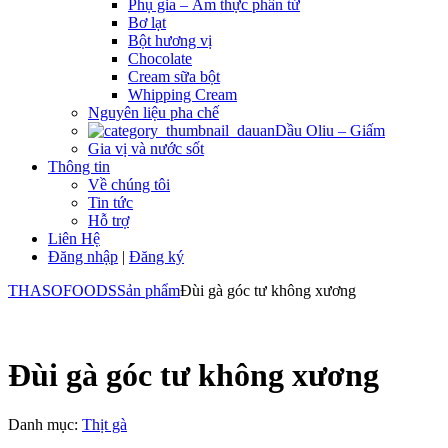
Phụ gia – Ẩm thực phân tử
Bơ lạt
Bột hương vị
Chocolate
Cream sữa bột
Whipping Cream
Nguyên liệu pha chế
Dầu Oliu – Giấm
Gia vị và nước sốt
Thông tin
Về chúng tôi
Tin tức
Hỗ trợ
Liên Hệ
Đăng nhập
|
Đăng ký
THASOFOODS
Sản phẩm
Đùi gà góc tư không xương
Đùi gà góc tư không xương
Danh mục:
Thịt gà