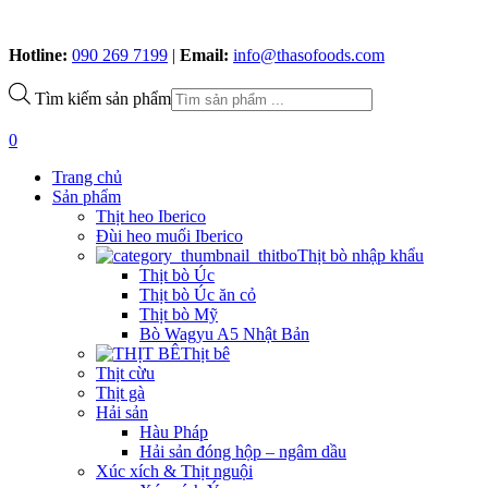
Hotline:
090 269 7199
|
Email:
info@thasofoods.com
Tìm kiếm sản phẩm
0
Trang chủ
Sản phẩm
Thịt heo Iberico
Đùi heo muối Iberico
Thịt bò nhập khẩu
Thịt bò Úc
Thịt bò Úc ăn cỏ
Thịt bò Mỹ
Bò Wagyu A5 Nhật Bản
Thịt bê
Thịt cừu
Thịt gà
Hải sản
Hàu Pháp
Hải sản đóng hộp – ngâm dầu
Xúc xích & Thịt nguội