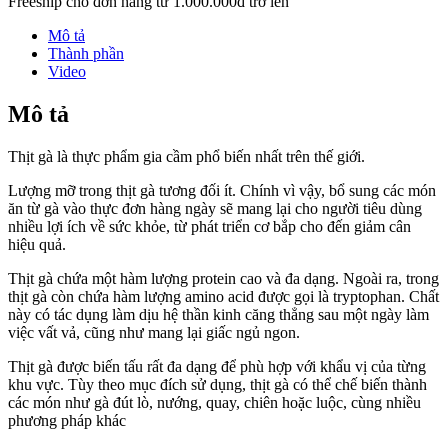
Freeship cho đơn hàng từ 1.000.000đ trở lên
Mô tả
Thành phần
Video
Mô tả
Thịt gà là thực phẩm gia cầm phổ biến nhất trên thế giới.
Lượng mỡ trong thịt gà tương đối ít. Chính vì vậy, bổ sung các món
ăn từ gà vào thực đơn hàng ngày sẽ mang lại cho người tiêu dùng
nhiều lợi ích về sức khỏe, từ phát triển cơ bắp cho đến giảm cân
hiệu quả.
Thịt gà chứa một hàm lượng protein cao và đa dạng. Ngoài ra, trong
thịt gà còn chứa hàm lượng amino acid được gọi là tryptophan. Chất
này có tác dụng làm dịu hệ thần kinh căng thẳng sau một ngày làm
việc vất vả, cũng như mang lại giấc ngủ ngon.
Thịt gà được biến tấu rất đa dạng để phù hợp với khẩu vị của từng
khu vực. Tùy theo mục đích sử dụng, thịt gà có thể chế biến thành
các món như gà đút lò, nướng, quay, chiên hoặc luộc, cùng nhiều
phương pháp khác