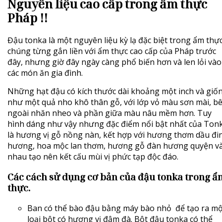
Nguyên liệu cao cấp trong ẩm thực
Pháp !!
Đậu tonka là một nguyên liệu kỳ lạ đặc biệt trong ẩm thực
chúng từng gắn liền với
ẩm thực cao cấp của Pháp
trước
đây, nhưng giờ đây ngày càng phổ biến hơn và len lỏi vào
các món ăn gia đình.
Những hạt đậu có kích thước dài khoảng một inch và giố
như một quả nho khô thân gỗ, với lớp vỏ màu sơn mài, b
ngoài nhăn nheo và phần giữa màu nâu mềm hơn. Tuy
hình dáng như vậy nhưng đặc điểm nổi bật nhất của Ton
là hương vị gỗ nồng nàn, kết hợp với hương thơm dầu đi
hương, hoa mộc lan thơm, hương gỗ đàn hương quyện v
nhau tạo nên kết cấu mùi vị phức tạp độc đáo.
Các cách sử dụng cơ bản của đậu tonka trong ẩ
thực.
Ban có thể bào đậu bằng máy bào nhỏ để tạo ra mộ
loại bột có hương vị đậm đà. Bột đậu tonka có thể