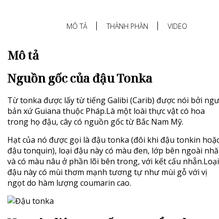
MÔ TẢ
THÀNH PHẦN
VIDEO
Mô tả
Nguồn gốc của đậu Tonka
Từ tonka được lấy từ tiếng Galibi (Carib) được nói bởi ng
bản xứ Guiana thuộc Pháp.Là một loài thực vật có hoa
trong họ đậu, cây có nguồn gốc từ Bắc Nam Mỹ.
Hạt của nó được gọi là
đậu tonka
(đôi khi đậu tonkin hoặ
đậu tonquin), loại đậu này có màu đen, lớp bên ngoài nh
và có màu nâu ở phần lõi bên trong, với kết cấu nhẵn.Loại
đậu này có mùi thơm mạnh tương tự như mùi gỗ với vị
ngọt do hàm lượng coumarin cao.